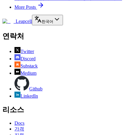
More Posts
Leapcell
한국어
연락처
Twitter
Discord
Substack
Medium
Github
LinkedIn
리소스
Docs
가격