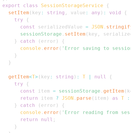
export
class
SessionStorageService
{
setItem
(
key
:
string
,
 value
:
any
)
:
void
{
try
{
const
 serializedValue 
=
JSON
.
stringify
sessionStorage
.
setItem
(
key
,
 serialized
}
catch
(
error
)
{
console
.
error
(
'Error saving to session
}
}
getItem
<
T
>
(
key
:
string
)
:
T
|
null
{
try
{
const
 item 
=
sessionStorage
.
getItem
(
ke
return
 item 
?
JSON
.
parse
(
item
)
as
T
:
}
catch
(
error
)
{
console
.
error
(
'Error reading from sess
return
null
;
}