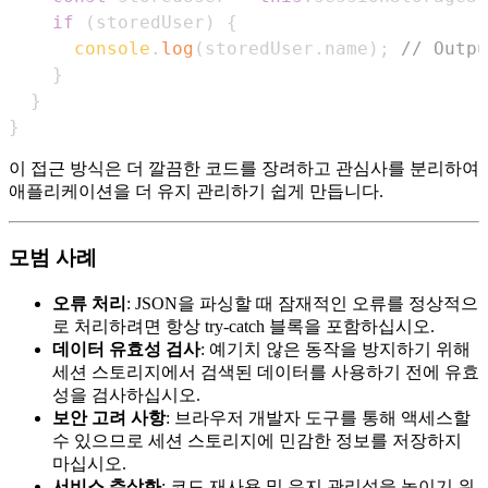
if
(
storedUser
)
{
console
.
log
(
storedUser
.
name
)
;
// Outpu
}
}
}
이 접근 방식은 더 깔끔한 코드를 장려하고 관심사를 분리하여
애플리케이션을 더 유지 관리하기 쉽게 만듭니다.
모범 사례
오류 처리
: JSON을 파싱할 때 잠재적인 오류를 정상적으
로 처리하려면 항상 try-catch 블록을 포함하십시오.
데이터 유효성 검사
: 예기치 않은 동작을 방지하기 위해
세션 스토리지에서 검색된 데이터를 사용하기 전에 유효
성을 검사하십시오.
보안 고려 사항
: 브라우저 개발자 도구를 통해 액세스할
수 있으므로 세션 스토리지에 민감한 정보를 저장하지
마십시오.
서비스 추상화
: 코드 재사용 및 유지 관리성을 높이기 위