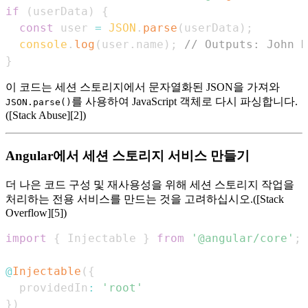
if
(
userData
)
{
const
 user 
=
JSON
.
parse
(
userData
)
;
console
.
log
(
user
.
name
)
;
// Outputs: John D
}
이 코드는 세션 스토리지에서 문자열화된 JSON을 가져와
를 사용하여 JavaScript 객체로 다시 파싱합니다.
JSON.parse()
([Stack Abuse][2])
Angular에서 세션 스토리지 서비스 만들기
더 나은 코드 구성 및 재사용성을 위해 세션 스토리지 작업을
처리하는 전용 서비스를 만드는 것을 고려하십시오.([Stack
Overflow][5])
import
{
Injectable
}
from
'@angular/core'
;
@
Injectable
(
{
  providedIn
:
'root'
}
)