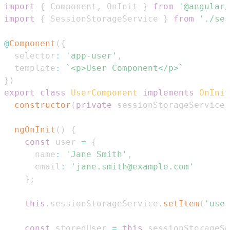
import
{
Component
,
OnInit
}
from
'@angular/
import
{
SessionStorageService
}
from
'./ses
@
Component
(
{
  selector
:
'app-user'
,
  template
:
`
<p>User Component</p>
`
}
)
export
class
UserComponent
implements
OnInit
constructor
(
private
 sessionStorageService
:
ngOnInit
(
)
{
const
 user 
=
{
      name
:
'Jane Smith'
,
      email
:
'jane.smith@example.com'
}
;
this
.
sessionStorageService
.
setItem
(
'user
const
 storedUser 
=
this
.
sessionStorageSe