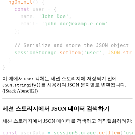
ngOnInit
(
)
{
const
 user 
=
{
      name
:
'John Doe'
,
      email
:
'john.doe@example.com'
}
;
// Serialize and store the JSON object
sessionStorage
.
setItem
(
'user'
,
JSON
.
stri
}
}
이 예에서
객체는 세션 스토리지에 저장되기 전에
user
를 사용하여 JSON 문자열로 변환됩니다.
JSON.stringify()
([Stack Abuse][2])
세션 스토리지에서 JSON 데이터 검색하기
세션 스토리지에서 JSON 데이터를 검색하고 역직렬화하려면:
const
 userData 
=
sessionStorage
.
getItem
(
'use