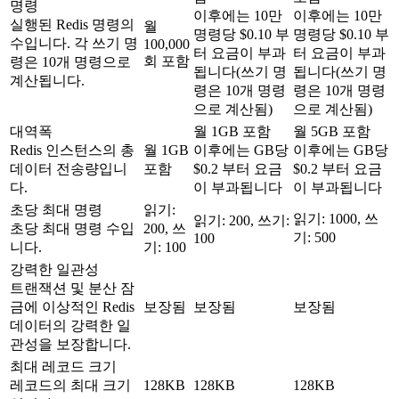
명령
이후에는 10만
이후에는 10만
실행된 Redis 명령의
월
명령당 $0.10 부
명령당 $0.10 부
수입니다. 각 쓰기 명
100,000
터 요금이 부과
터 요금이 부과
회 포함
령은 10개 명령으로
됩니다(쓰기 명
됩니다(쓰기 명
계산됩니다.
령은 10개 명령
령은 10개 명령
으로 계산됨)
으로 계산됨)
대역폭
월 1GB 포함
월 5GB 포함
Redis 인스턴스의 총
월 1GB
이후에는 GB당
이후에는 GB당
데이터 전송량입니
포함
$0.2 부터 요금
$0.2 부터 요금
다.
이 부과됩니다
이 부과됩니다
초당 최대 명령
읽기:
읽기: 1000, 쓰
읽기: 200, 쓰기:
초당 최대 명령 수입
200, 쓰
기: 500
100
니다.
기: 100
강력한 일관성
트랜잭션 및 분산 잠
금에 이상적인 Redis
보장됨
보장됨
보장됨
데이터의 강력한 일
관성을 보장합니다.
최대 레코드 크기
레코드의 최대 크기
128KB
128KB
128KB