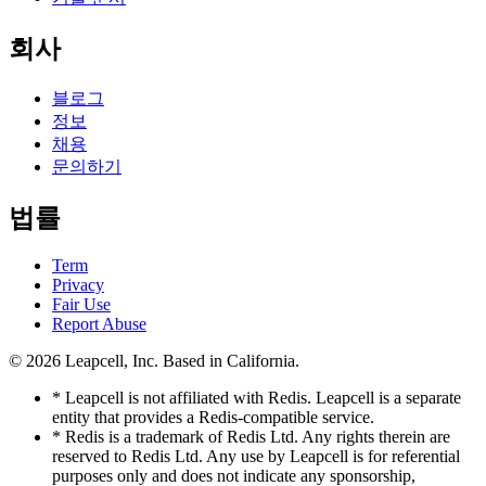
회사
블로그
정보
채용
문의하기
법률
Term
Privacy
Fair Use
Report Abuse
© 2026
Leapcell, Inc.
Based in California.
* Leapcell is not affiliated with Redis. Leapcell is a separate
entity that provides a Redis-compatible service.
* Redis is a trademark of Redis Ltd. Any rights therein are
reserved to Redis Ltd. Any use by Leapcell is for referential
purposes only and does not indicate any sponsorship,