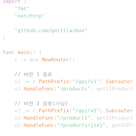
import
(
"fmt"
"net/http"
"github.com/gorilla/mux"
)
func
main
(
)
{
	r 
:=
 mux
.
NewRouter
(
)
// 버전 1 경로
	v1 
:=
 r
.
PathPrefix
(
"/api/v1"
)
.
Subrouter
(
	v1
.
HandleFunc
(
"/products"
,
 getV1Products
// 버전 2 경로(가상)
	v2 
:=
 r
.
PathPrefix
(
"/api/v2"
)
.
Subrouter
(
	v2
.
HandleFunc
(
"/products"
,
 getV2Products
	v2
.
HandleFunc
(
"/products/{id}"
,
 getV2Pro