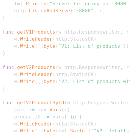
	fmt
.
Println
(
"Server listening on :8080"
)
	http
.
ListenAndServe
(
":8080"
,
 r
)
}
func
getV1Products
(
w http
.
ResponseWriter
,
 r 
	w
.
WriteHeader
(
http
.
StatusOK
)
	w
.
Write
(
[
]
byte
(
"V1: List of products"
)
)
}
func
getV2Products
(
w http
.
ResponseWriter
,
 r 
	w
.
WriteHeader
(
http
.
StatusOK
)
	w
.
Write
(
[
]
byte
(
"V2: List of products wit
}
func
getV2ProductByID
(
w http
.
ResponseWriter
,
	vars 
:=
 mux
.
Vars
(
r
)
	productID 
:=
 vars
[
"id"
]
	w
.
WriteHeader
(
http
.
StatusOK
)
	w
.
Write
(
[
]
byte
(
fmt
.
Sprintf
(
"V2: Details 