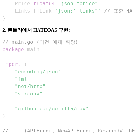
	Price 
float64
`json:"price"`
	Links 
[
]
Link 
`json:"_links"`
// 표준 HAT
}
2. 핸들러에서 HATEOAS 구현:
// main.go (이전 예제 확장)
package
import
(
"encoding/json"
"fmt"
"net/http"
"strconv"
"github.com/gorilla/mux"
)
// ... (APIError, NewAPIError, RespondWit