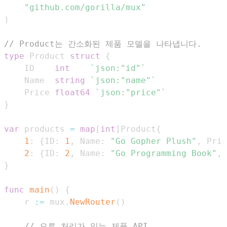
"github.com/gorilla/mux"
)
// Product는 간소화된 제품 모델을 나타냅니다.
type
 Product 
struct
{
	ID    
int
`json:"id"`
	Name  
string
`json:"name"`
	Price 
float64
`json:"price"`
}
var
 products 
=
map
[
int
]
Product
{
1
:
{
ID
:
1
,
 Name
:
"Go Gopher Plush"
,
 Pric
2
:
{
ID
:
2
,
 Name
:
"Go Programming Book"
,
 
}
func
main
(
)
{
	r 
:=
 mux
.
NewRouter
(
)
// 오류 처리가 있는 제품 API