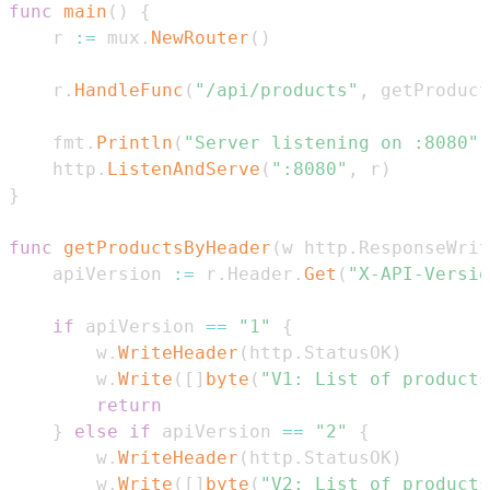
func
main
(
)
{
	r 
:=
 mux
.
NewRouter
(
)
	r
.
HandleFunc
(
"/api/products"
,
 getProduct
	fmt
.
Println
(
"Server listening on :8080"
)
	http
.
ListenAndServe
(
":8080"
,
 r
)
}
func
getProductsByHeader
(
w http
.
ResponseWrit
	apiVersion 
:=
 r
.
Header
.
Get
(
"X-API-Versio
if
 apiVersion 
==
"1"
{
		w
.
WriteHeader
(
http
.
StatusOK
)
		w
.
Write
(
[
]
byte
(
"V1: List of products
return
}
else
if
 apiVersion 
==
"2"
{
		w
.
WriteHeader
(
http
.
StatusOK
)
		w
.
Write
(
[
]
byte
(
"V2: List of products