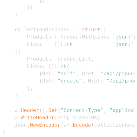
}
,
}
)
}
	collectionResponse 
:=
struct
{
		Products 
[
]
ProductWithLinks 
`json:"p
		Links    
[
]
Link             
`json:"_
}
{
		Products
:
 productList
,
		Links
:
[
]
Link
{
{
Rel
:
"self"
,
 Href
:
"/api/produc
{
Rel
:
"create"
,
 Href
:
"/api/prod
}
,
}
	w
.
Header
(
)
.
Set
(
"Content-Type"
,
"applicat
	w
.
WriteHeader
(
http
.
StatusOK
)
	json
.
NewEncoder
(
w
)
.
Encode
(
collectionResp
}