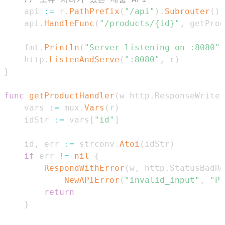
	api 
:=
 r
.
PathPrefix
(
"/api"
)
.
Subrouter
(
)
	api
.
HandleFunc
(
"/products/{id}"
,
 getProd
	fmt
.
Println
(
"Server listening on :8080"
)
	http
.
ListenAndServe
(
":8080"
,
 r
)
}
func
getProductHandler
(
w http
.
ResponseWriter
	vars 
:=
 mux
.
Vars
(
r
)
	idStr 
:=
 vars
[
"id"
]
	id
,
 err 
:=
 strconv
.
Atoi
(
idStr
)
if
 err 
!=
nil
{
RespondWithError
(
w
,
 http
.
StatusBadRe
NewAPIError
(
"invalid_input"
,
"Pr
return
}