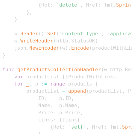
{
Rel
:
"delete"
,
 Href
:
 fmt
.
Sprint
}
,
}
	w
.
Header
(
)
.
Set
(
"Content-Type"
,
"applicat
	w
.
WriteHeader
(
http
.
StatusOK
)
	json
.
NewEncoder
(
w
)
.
Encode
(
productWithLin
}
func
getProductsCollectionHandler
(
w http
.
Res
var
 productList 
[
]
for
_
,
 p 
:=
range
 products 
{
		productList 
=
append
(
productList
,
 Pr
			ID
:
    p
.
ID
,
			Name
:
  p
.
Name
,
			Price
:
 p
.
Price
,
			Links
:
[
]
Link
{
{
Rel
:
"self"
,
 Href
:
 fmt
.
Spri