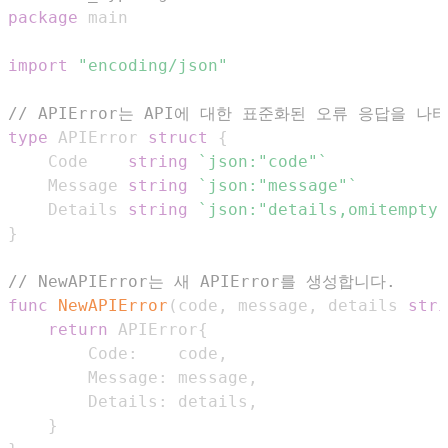
package
import
"encoding/json"
// APIError는 API에 대한 표준화된 오류 응답을 나
type
 APIError 
struct
{
	Code    
string
`json:"code"`
	Message 
string
`json:"message"`
	Details 
string
`json:"details,omitempty"
}
// NewAPIError는 새 APIError를 생성합니다.
func
NewAPIError
(
code
,
 message
,
 details 
stri
return
 APIError
{
		Code
:
    code
,
		Message
:
 message
,
		Details
:
 details
,
}