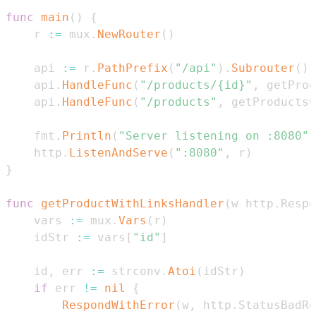
func
main
(
)
{
	r 
:=
 mux
.
NewRouter
(
)
	api 
:=
 r
.
PathPrefix
(
"/api"
)
.
Subrouter
(
)
	api
.
HandleFunc
(
"/products/{id}"
,
 getProd
	api
.
HandleFunc
(
"/products"
,
 getProductsC
	fmt
.
Println
(
"Server listening on :8080"
)
	http
.
ListenAndServe
(
":8080"
,
 r
)
}
func
getProductWithLinksHandler
(
w http
.
Respo
	vars 
:=
 mux
.
Vars
(
r
)
	idStr 
:=
 vars
[
"id"
]
	id
,
 err 
:=
 strconv
.
Atoi
(
idStr
)
if
 err 
!=
nil
{
RespondWithError
(
w
,
 http
.
StatusBadRe