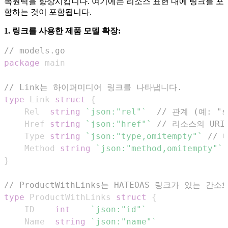
복원력을 향상시킵니다. 여기에는 리소스 표현 내에 링크를 포
함하는 것이 포함됩니다.
1. 링크를 사용한 제품 모델 확장:
// models.go
package
// Link는 하이퍼미디어 링크를 나타냅니다.
type
 Link 
struct
{
	Rel  
string
`json:"rel"`
// 관계 (예: "se
	Href 
string
`json:"href"`
// 리소스의 URI
	Type 
string
`json:"type,omitempty"`
// 
	Method 
string
`json:"method,omitempty"`
}
// ProductWithLinks는 HATEOAS 링크가 있는 
type
 ProductWithLinks 
struct
{
	ID    
int
`json:"id"`
	Name  
string
`json:"name"`