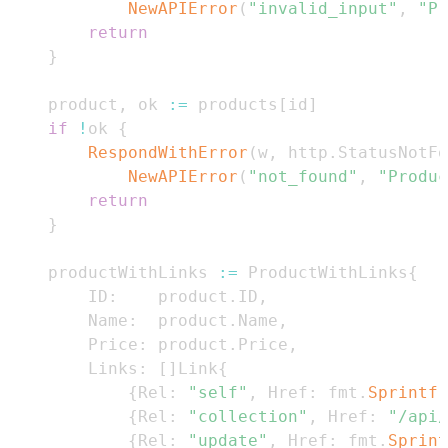
NewAPIError
(
"invalid_input"
,
"Pr
return
}
	product
,
 ok 
:=
 products
[
id
]
if
!
ok 
{
RespondWithError
(
w
,
 http
.
StatusNotFo
NewAPIError
(
"not_found"
,
"Produc
return
}
	productWithLinks 
:=
 ProductWithLinks
{
		ID
:
    product
.
ID
,
		Name
:
  product
.
Name
,
		Price
:
 product
.
Price
,
		Links
:
[
]
Link
{
{
Rel
:
"self"
,
 Href
:
 fmt
.
Sprintf
(
{
Rel
:
"collection"
,
 Href
:
"/api/
{
Rel
:
"update"
,
 Href
:
 fmt
.
Sprint