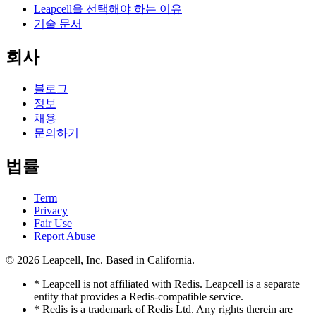
Leapcell을 선택해야 하는 이유
기술 문서
회사
블로그
정보
채용
문의하기
법률
Term
Privacy
Fair Use
Report Abuse
© 2026
Leapcell, Inc.
Based in California.
* Leapcell is not affiliated with Redis. Leapcell is a separate
entity that provides a Redis-compatible service.
* Redis is a trademark of Redis Ltd. Any rights therein are