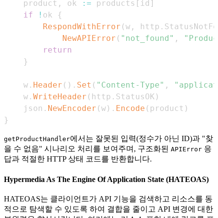
	product
,
 ok 
:=
 products
[
id
]
if
!
ok 
{
RespondWithError
(
w
,
 http
.
StatusNotFo
NewAPIError
(
"not_found"
,
"Produc
return
}
	w
.
Header
(
)
.
Set
(
"Content-Type"
,
"applicat
	w
.
WriteHeader
(
http
.
StatusOK
)
	json
.
NewEncoder
(
w
)
.
Encode
(
product
)
}
에서는 잘못된 입력(정수가 아닌 ID)과 "찾
getProductHandler
을 수 없음" 시나리오 처리를 보여주며, 구조화된
응
APIError
답과 적절한 HTTP 상태 코드를 반환합니다.
Hypermedia As The Engine Of Application State (HATEOAS)
HATEOAS는 클라이언트가 API 기능을 검색하고 리소스를 동
적으로 탐색할 수 있도록 하여 결합을 줄이고 API 변경에 대한