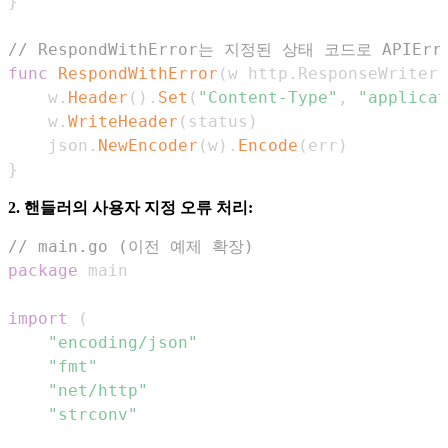
}
// RespondWithError는 지정된 상태 코드로 APIEr
func
RespondWithError
(
w http
.
ResponseWriter
,
	w
.
Header
(
)
.
Set
(
"Content-Type"
,
"applicat
	w
.
WriteHeader
(
status
)
	json
.
NewEncoder
(
w
)
.
Encode
(
err
)
}
2. 핸들러의 사용자 지정 오류 처리:
// main.go (이전 예제 확장)
package
import
(
"encoding/json"
"fmt"
"net/http"
"strconv"