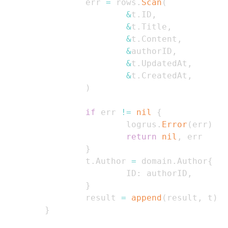
                err 
=
 rows
.
Scan
(
&
t
.
ID
,
&
t
.
Title
,
&
t
.
Content
,
&
authorID
,
&
t
.
UpdatedAt
,
&
t
.
CreatedAt
,
)
if
 err 
!=
nil
{
                        logrus
.
Error
(
err
)
return
nil
,
}
                t
.
Author 
=
 domain
.
Author
{
                        ID
:
 authorID
,
}
                result 
=
append
(
result
,
 t
)
}