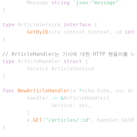
        Message 
string
`json:"message"`
}
type
 ArticleService 
interface
{
GetByID
(
ctx context
.
Context
,
 id 
int6
}
// ArticleHandler는 기사에 대한 HTTP 핸들러를 
type
 ArticleHandler 
struct
{
}
func
NewArticleHandler
(
e 
*
echo
.
Echo
,
 svc Art
        handler 
:=
&
ArticleHandler
{
                Service
:
 svc
,
}
        e
.
GET
(
"/articles/:id"
,
 handler
.
GetBy
}