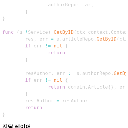
                authorRepo
:
  ar
,
}
}
func
(
a 
*
Service
)
GetByID
(
ctx context
.
Contex
        res
,
 err 
=
 a
.
articleRepo
.
GetByID
(
ctx
if
 err 
!=
nil
{
return
}
        resAuthor
,
 err 
:=
 a
.
authorRepo
.
GetBy
if
 err 
!=
nil
{
return
 domain
.
Article
{
}
,
}
        res
.
Author 
=
return
}
전달 레이어