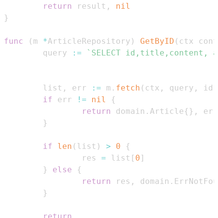
return
 result
,
nil
}
func
(
m 
*
ArticleRepository
)
GetByID
(
ctx cont
        query 
:=
                                            
        list
,
 err 
:=
 m
.
fetch
(
ctx
,
 query
,
 id
)
if
 err 
!=
nil
{
return
 domain
.
Article
{
}
,
}
if
len
(
list
)
>
0
{
                res 
=
 list
[
0
]
}
else
{
return
 res
,
 domain
.
}
return