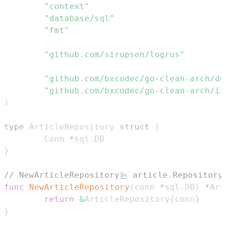
"context"
"database/sql"
"fmt"
"github.com/sirupsen/logrus"
"github.com/bxcodec/go-clean-arch/do
"github.com/bxcodec/go-clean-arch/in
)
type
 ArticleRepository 
struct
{
        Conn 
*
sql
.
}
// NewArticleRepository는 article.Repo
func
NewArticleRepository
(
conn 
*
sql
.
DB
)
*
Art
return
&
ArticleRepository
{
conn
}
}