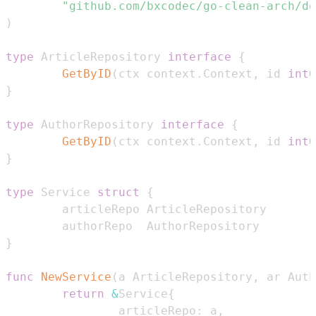
"github.com/bxcodec/go-clean-arch/do
)
type
 ArticleRepository 
interface
{
GetByID
(
ctx context
.
Context
,
 id 
int6
}
type
 AuthorRepository 
interface
{
GetByID
(
ctx context
.
Context
,
 id 
int6
}
type
 Service 
struct
{
}
func
NewService
(
a ArticleRepository
,
 ar Auth
return
&
Service
{
                articleRepo
:
 a
,