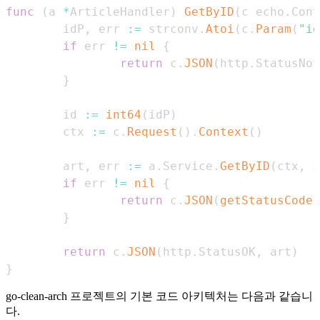
func
(
a 
*
ArticleHandler
)
GetByID
(
c echo
.
Cont
        idP
,
 err 
:=
 strconv
.
Atoi
(
c
.
Param
(
"id
if
 err 
!=
nil
{
return
 c
.
JSON
(
http
.
StatusNot
}
        id 
:=
int64
(
idP
)
        ctx 
:=
 c
.
Request
(
)
.
Context
(
)
        art
,
 err 
:=
 a
.
Service
.
GetByID
(
ctx
,
 i
if
 err 
!=
nil
{
return
 c
.
JSON
(
getStatusCode
(
}
return
 c
.
JSON
(
http
.
StatusOK
,
 art
)
}
go-clean-arch 프로젝트의 기본 코드 아키텍처는 다음과 같습니
다.