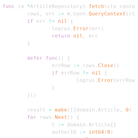
func
(
m 
*
ArticleRepository
)
fetch
(
ctx contex
        rows
,
 err 
:=
 m
.
Conn
.
QueryContext
(
ctx
if
 err 
!=
nil
{
                logrus
.
Error
(
err
)
return
nil
,
}
defer
func
(
)
{
                errRow 
:=
 rows
.
Close
(
)
if
 errRow 
!=
nil
{
                        logrus
.
Error
(
errRow
)
}
}
(
)
        result 
=
make
(
[
]
domain
.
Article
,
0
)
for
 rows
.
Next
(
)
{
                t 
:=
 domain
.
Article
{
}
                authorID 
:=
int64
(
0
)