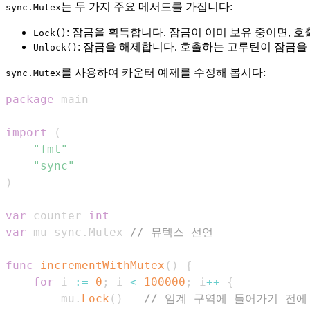
는 두 가지 주요 메서드를 가집니다:
sync.Mutex
: 잠금을 획득합니다. 잠금이 이미 보유 중이면, 
Lock()
: 잠금을 해제합니다. 호출하는 고루틴이 잠금을
Unlock()
를 사용하여 카운터 예제를 수정해 봅시다:
sync.Mutex
package
import
(
"fmt"
"sync"
)
var
 counter 
int
var
 mu sync
.
Mutex 
// 뮤텍스 선언
func
incrementWithMutex
(
)
{
for
 i 
:=
0
;
 i 
<
100000
;
 i
++
{
		mu
.
Lock
(
)
// 임계 구역에 들어가기 전에