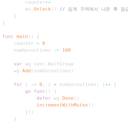
		counter
++
		mu
.
Unlock
(
)
// 임계 구역에서 나온 후 잠
}
}
func
main
(
)
{
	counter 
=
0
	numGoroutines 
:=
100
var
 wg sync
.
	wg
.
Add
(
numGoroutines
)
for
 i 
:=
0
;
 i 
<
 numGoroutines
;
 i
++
{
go
func
(
)
{
defer
 wg
.
Done
(
)
incrementWithMutex
(
)
}
(
)
}