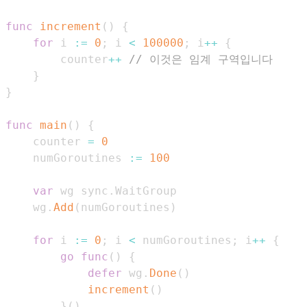
func
increment
(
)
{
for
 i 
:=
0
;
 i 
<
100000
;
 i
++
{
		counter
++
// 이것은 임계 구역입니다
}
}
func
main
(
)
{
	counter 
=
0
	numGoroutines 
:=
100
var
 wg sync
.
	wg
.
Add
(
numGoroutines
)
for
 i 
:=
0
;
 i 
<
 numGoroutines
;
 i
++
{
go
func
(
)
{
defer
 wg
.
Done
(
)
increment
(
)
}
(
)