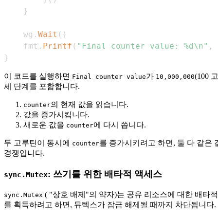
}
	wg
.
Wait
(
)
	fmt
.
Printf
(
"Final counter value: %d\n"
,
 
}
이 코드를 실행하면
가
(100
Final counter value
10,000,000
세 단계를 포함합니다.
의 현재 값을 읽습니다.
counter
값을 증가시킵니다.
새로운 값을
에 다시 씁니다.
counter
두 고루틴이 동시에
를 증가시키려고 하면, 둘 다 같은
counter
경쟁입니다.
: 쓰기를 위한 배타적 액세스
sync.Mutex
( "상호 배제"의 약자)는 공유 리소스에 대한 배타
sync.Mutex
를 획득하려고 하면, 뮤텍스가 잠금 해제될 때까지 차단됩니다.