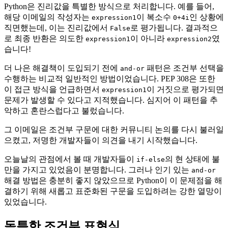
Python은 진리값을 특별한 방식으로 처리합니다. 예를 들어,
해당 이메일의 작성자는
이 복소수
인 상황에
expression1
0+4i
직면했는데, 이는 진리값에서
로 평가됩니다. 결과적으
False
로 최종 반환은 의도한
이 아니라
였
expression1
expression2
습니다!
더 나은 해결책이 도입되기 전에
패턴은 조건부 선택을
and-or
수행하는 비교적 일반적인 방법이었습니다. PEP 308은 또한
이 접근 방식을 언급하면서
이 거짓으로 평가되면
expression1
문제가 발생할 수 있다고 지적했습니다. 심지어 이 패턴을 추
악하고 혼란스럽다고 불렀습니다.
그 이메일은 조건부 구문에 대한 커뮤니티 논의를 다시 불러일
으켰고, 저명한 개발자들이 의견을 내기 시작했습니다.
오늘날의 관점에서 볼 때 개발자들이
의 현 상태에 불
if-else
만을 가지고 있었음이 분명합니다. 그러나 인기 있는
and-or
해결 방법은 충분히 좋지 않았으므로 Python이 이 문제점을 해
결하기 위해 새롭고 표준화된 구문을 도입하려는 강한 열망이
있었습니다.
독특한 조건부 표현식