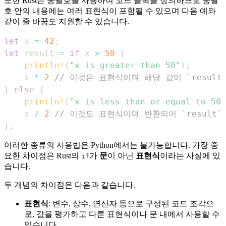
또한 Rust는 중괄호를 사용하여 코드 블록을 정의하므로 중괄
호 안의 내용에는 여러 표현식이 포함될 수 있으며 다음 예와
같이 줄 바꿈도 지원할 수 있습니다.
let
 x 
=
42
;
let
 result 
=
if
 x 
>
50
{
println!
(
"x is greater than 50"
)
;
    x 
*
2
// 이것은 표현식이며 해당 값이 `resul
}
else
{
println!
(
"x is less than or equal to 50"
    x 
/
2
// 이것도 표현식이며 반환되어 `result
}
;
이러한 종류의 사용법은 Python에서는 불가능합니다. 가장 중
요한 차이점은 Rust의
가
문
이 아닌
표현식
이라는 사실에 있
if
습니다.
두 개념의 차이점은 다음과 같습니다.
표현식
: 변수, 상수, 연산자 등으로 구성된 코드 조각으
로, 값을 평가하고 다른 표현식이나 문 내에서 사용할 수
있습니다.