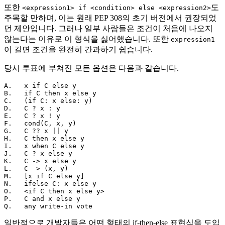
또한
도
<expression1> if <condition> else <expression2>
주목할 만하며, 이는 원래 PEP 308의 초기 버전에서 권장되었
던 제안입니다. 그러나 일부 사람들은 조건이 처음에 나오지
않는다는 이유로 이 형식을 싫어했습니다. 또한
expression1
이 길면 조건을 완전히 간과하기 쉽습니다.
당시 투표에 부쳐진 모든 옵션은 다음과 같습니다.
A.   x if C else y

B.   if C then x else y

C.   (if C: x else: y)

D.   C ? x : y

E.   C ? x ! y

F.   cond(C, x, y)

G.   C ?? x || y

H.   C then x else y

I.   x when C else y

J.   C ? x else y

K.   C -> x else y

L.   C -> (x, y)

M.   [x if C else y]

N.   ifelse C: x else y

O.   <if C then x else y>

P.   C and x else y

일반적으로 개발자들은 어떤 형태의 if-then-else 표현식을 도입