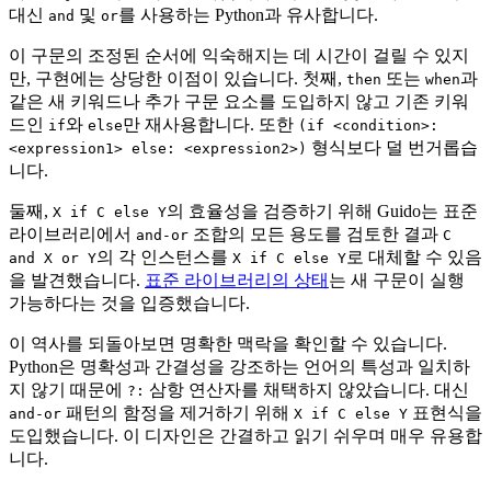
대신
및
를 사용하는 Python과 유사합니다.
and
or
이 구문의 조정된 순서에 익숙해지는 데 시간이 걸릴 수 있지
만, 구현에는 상당한 이점이 있습니다. 첫째,
또는
과
then
when
같은 새 키워드나 추가 구문 요소를 도입하지 않고 기존 키워
드인
와
만 재사용합니다. 또한
if
else
(if <condition>:
형식보다 덜 번거롭습
<expression1> else: <expression2>)
니다.
둘째,
의 효율성을 검증하기 위해 Guido는 표준
X if C else Y
라이브러리에서
조합의 모든 용도를 검토한 결과
and-or
C
의 각 인스턴스를
로 대체할 수 있음
and X or Y
X if C else Y
을 발견했습니다.
표준 라이브러리의 상태
는 새 구문이 실행
가능하다는 것을 입증했습니다.
이 역사를 되돌아보면 명확한 맥락을 확인할 수 있습니다.
Python은 명확성과 간결성을 강조하는 언어의 특성과 일치하
지 않기 때문에
삼항 연산자를 채택하지 않았습니다. 대신
?:
패턴의 함정을 제거하기 위해
표현식을
and-or
X if C else Y
도입했습니다. 이 디자인은 간결하고 읽기 쉬우며 매우 유용합
니다.