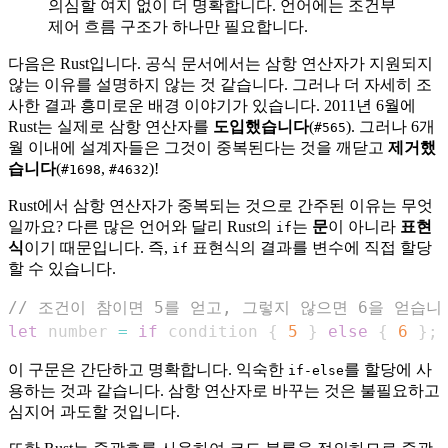
의심할 여지 없이 더 명확합니다. 언어에는 조건부
제어 흐름 구조가 하나만 필요합니다.
다음은 Rust입니다. 공식 문서에서는 삼항 연산자가 지원되지
않는 이유를 설명하지 않는 것 같습니다. 그러나 더 자세히 조
사한 결과 흥미로운 배경 이야기가 있습니다. 2011년 6월에
Rust는 실제로 삼항 연산자를
도입했습니다
(
). 그러나 6개
#565
월 이내에 설계자들은 그것이 중복된다는 것을 깨닫고
제거했
습니다
(
,
)!
#1698
#4632
Rust에서 삼항 연산자가 중복되는 것으로 간주된 이유는 무엇
일까요? 다른 많은 언어와 달리 Rust의
는
문
이 아니라
표현
if
식
이기 때문입니다. 즉,
표현식의 결과를 변수에 직접 할당
if
할 수 있습니다.
// 조건이 참이면 5를 얻고, 그렇지 않으면 6을 얻습니
let
 number 
=
if
 condition 
{
5
}
else
{
6
}
;
이 구문은 간단하고 명확합니다. 익숙한
를 할당에 사
if-else
용하는 것과 같습니다. 삼항 연산자로 바꾸는 것은 불필요하고
심지어 과도할 것입니다.