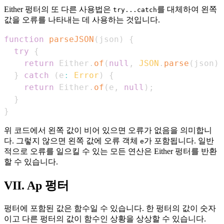
Either 펑터의 또 다른 사용법은
를 대체하여 왼쪽
try...catch
값을 오류를 나타내는 데 사용하는 것입니다.
function
parseJSON
(
json
)
{
try
{
return
Either
.
of
(
null
,
JSON
.
parse
(
json
)
)
}
catch
(
e
:
Error
)
{
return
Either
.
of
(
e
,
null
)
;
}
}
위 코드에서 왼쪽 값이 비어 있으면 오류가 없음을 의미합니
다. 그렇지 않으면 왼쪽 값에 오류 객체
가 포함됩니다. 일반
e
적으로 오류를 일으킬 수 있는 모든 연산은 Either 펑터를 반환
할 수 있습니다.
VII. Ap 펑터
펑터에 포함된 값은 함수일 수 있습니다. 한 펑터의 값이 숫자
이고 다른 펑터의 값이 함수인 상황을 상상할 수 있습니다.