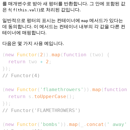
를 매개변수로 받아 새 펑터를 반환합니다. 그 안에 포함된 값
은
(
)로 처리된 값입니다.
f
f(this.val)
일반적으로 펑터의 표시는 컨테이너에
메서드가 있다는
map
데 동의합니다. 이 메서드는 컨테이너 내부의 각 값을 다른 컨
테이너에 매핑합니다.
다음은 몇 가지 사용 예입니다.
(
new
Functor
(
2
)
)
.
map
(
function
(
two
)
{
return
 two 
+
2
;
}
)
;
// Functor(4)
(
new
Functor
(
'flamethrowers'
)
)
.
map
(
function
(
return
 s
.
toUpperCase
(
)
;
}
)
;
// Functor('FLAMETHROWERS')
(
new
Functor
(
'bombs'
)
)
.
map
(
_
.
concat
(
' away'
)