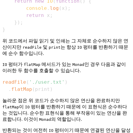
return
new
IO
(
function
(
)
{
console
.
log
(
x
)
;
return
 x
;
}
)
;
}
위 코드에서 파일 읽기 및 인쇄는 그 자체로 순수하지 않은 연
산이지만
및
는 항상
펑터를 반환하기 때문
readFile
print
IO
에 순수 함수입니다.
펑터가
메서드가 있는
인 경우 다음과 같이
IO
flatMap
Monad
이러한 두 함수를 호출할 수 있습니다.
readFile
(
'./user.txt'
)
.
flatMap
(
print
)
놀라운 점은 위 코드가 순수하지 않은 연산을 완료하지만
이
펑터를 반환하기 때문에 이 표현식은 순수하다
flatMap
IO
는 것입니다. 순수한 표현식을 통해 부작용이 있는 연산을 완
료합니다. 이것이
의 역할입니다.
Monad
반환되는 것이 여전히
펑터이기 때문에 연결된 연산을 달성
IO