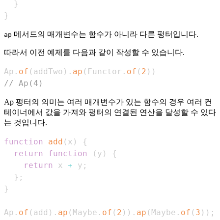
}
}
메서드의 매개변수는 함수가 아니라 다른 펑터입니다.
ap
따라서 이전 예제를 다음과 같이 작성할 수 있습니다.
Ap
.
of
(
addTwo
)
.
ap
(
Functor
.
of
(
2
)
)
// Ap(4)
Ap 펑터의 의미는 여러 매개변수가 있는 함수의 경우 여러 컨
테이너에서 값을 가져와 펑터의 연결된 연산을 달성할 수 있다
는 것입니다.
function
add
(
x
)
{
return
function
(
y
)
{
return
 x 
+
 y
;
}
;
}
Ap
.
of
(
add
)
.
ap
(
Maybe
.
of
(
2
)
)
.
ap
(
Maybe
.
of
(
3
)
)
;