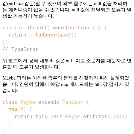
값(
과 같은)일 수 있으며 외부 함수에는 null 값을 처리하
null
는 메커니즘이 없을 수 있습니다. null 값이 전달되면 오류가 발
생할 가능성이 높습니다.
Functor
.
of
(
null
)
.
map
(
function
(
s
)
{
return
 s
.
toUpperCase
(
)
;
}
)
;
// TypeError
위 코드에서 펑터 내부의 값은
이고 소문자를 대문자로 변
null
환할 때 오류가 발생합니다.
Maybe 펑터는 이러한 종류의 문제를 해결하기 위해 설계되었
습니다. 간단히 말해서 해당
메서드에는 null 값 검사가 있
map
습니다.
class
Maybe
extends
Functor
{
map
(
f
)
{
return
this
.
val
?
Maybe
.
of
(
f
(
this
.
val
)
)
:
}
}