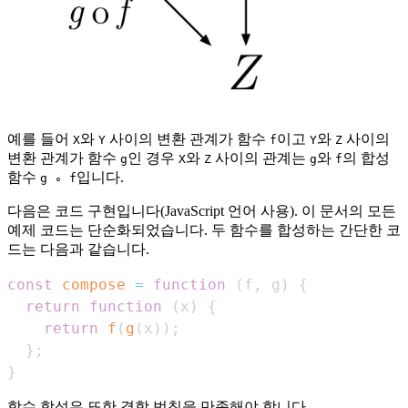
예를 들어
와
사이의 변환 관계가 함수
이고
와
사이의
X
Y
f
Y
Z
변환 관계가 함수
인 경우
와
사이의 관계는
와
의 합성
g
X
Z
g
f
함수
입니다.
g ∘ f
다음은 코드 구현입니다(JavaScript 언어 사용). 이 문서의 모든
예제 코드는 단순화되었습니다. 두 함수를 합성하는 간단한 코
드는 다음과 같습니다.
const
compose
=
function
(
f
,
 g
)
{
return
function
(
x
)
{
return
f
(
g
(
x
)
)
;
}
;
}
함수 합성은 또한 결합 법칙을 만족해야 합니다.