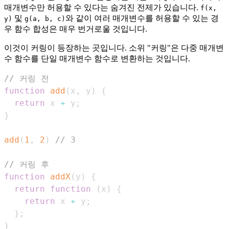
매개변수만 허용할 수 있다는 숨겨진 전제가 있습니다.
f(x,
및
와 같이 여러 매개변수를 허용할 수 있는 경
y)
g(a, b, c)
우 함수 합성은 매우 번거로울 것입니다.
이것이 커링이 등장하는 곳입니다. 소위 "커링"은 다중 매개변
수 함수를 단일 매개변수 함수로 변환하는 것입니다.
// 커링 전
function
add
(
x
,
 y
)
{
return
 x 
+
 y
;
}
add
(
1
,
2
)
// 3
// 커링 후
function
addX
(
y
)
{
return
function
(
x
)
{
return
 x 
+
 y
;
}
;
}