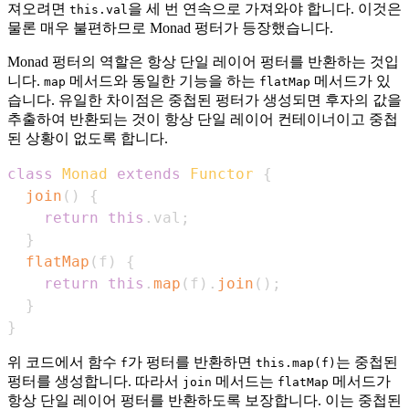
져오려면
을 세 번 연속으로 가져와야 합니다. 이것은
this.val
물론 매우 불편하므로 Monad 펑터가 등장했습니다.
Monad 펑터의 역할은 항상 단일 레이어 펑터를 반환하는 것입
니다.
메서드와 동일한 기능을 하는
메서드가 있
map
flatMap
습니다. 유일한 차이점은 중첩된 펑터가 생성되면 후자의 값을
추출하여 반환되는 것이 항상 단일 레이어 컨테이너이고 중첩
된 상황이 없도록 합니다.
class
Monad
extends
Functor
{
join
(
)
{
return
this
.
val
;
}
flatMap
(
f
)
{
return
this
.
map
(
f
)
.
join
(
)
;
}
}
위 코드에서 함수
가 펑터를 반환하면
는 중첩된
f
this.map(f)
펑터를 생성합니다. 따라서
메서드는
메서드가
join
flatMap
항상 단일 레이어 펑터를 반환하도록 보장합니다. 이는 중첩된