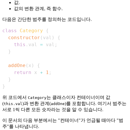
값.
값의 변환 관계, 즉 함수.
다음은 간단한 범주를 정의하는 코드입니다.
class
Category
{
constructor
(
val
)
{
this
.
val
=
 val
;
}
addOne
(
x
)
{
return
 x 
+
1
;
}
}
위 코드에서
는 클래스이자 컨테이너이며 값
Category
(
)과 변환 관계(
)를 포함합니다. 여기서 범주는
this.val
addOne
서로 1씩 다른 모든 숫자라는 것을 알 수 있습니다.
이 문서의 다음 부분에서는 "컨테이너"가 언급될 때마다 "범
주"를 나타냅니다.