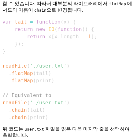
할 수 있습니다. 따라서 대부분의 라이브러리에서
메
flatMap
서드의 이름이
으로 변경됩니다.
chain
var
tail
=
function
(
x
)
{
return
new
IO
(
function
(
)
{
return
 x
[
x
.
length
-
1
]
;
}
)
;
}
readFile
(
'./user.txt'
)
.
flatMap
(
tail
)
.
flatMap
(
print
)
// Equivalent to
readFile
(
'./user.txt'
)
.
chain
(
tail
)
.
chain
(
print
)
위 코드는
파일을 읽은 다음 마지막 줄을 선택하여
user.txt
출력합니다.