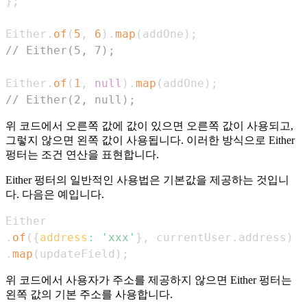
}
;
Either
.
of
(
5
,
6
)
.
map
(
addOne
)
;
// Either(5, 7);
Either
.
of
(
1
,
null
)
.
map
(
addOne
)
;
// Either(2, null);
위 코드에서 오른쪽 값에 값이 있으면 오른쪽 값이 사용되고,
그렇지 않으면 왼쪽 값이 사용됩니다. 이러한 방식으로 Either
펑터는 조건 연산을 표현합니다.
Either 펑터의 일반적인 사용법은 기본값을 제공하는 것입니
다. 다음은 예입니다.
Either
.
of
(
{
address
:
'xxx'
}
,
 currentUser
.
address
)
.
map
(
updateField
)
;
위 코드에서 사용자가 주소를 제공하지 않으면 Either 펑터는
왼쪽 값의 기본 주소를 사용합니다.