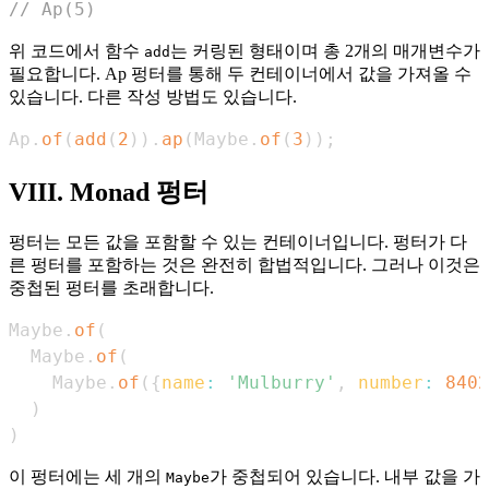
// Ap(5)
위 코드에서 함수
는 커링된 형태이며 총 2개의 매개변수가
add
필요합니다. Ap 펑터를 통해 두 컨테이너에서 값을 가져올 수
있습니다. 다른 작성 방법도 있습니다.
Ap
.
of
(
add
(
2
)
)
.
ap
(
Maybe
.
of
(
3
)
)
;
VIII. Monad 펑터
펑터는 모든 값을 포함할 수 있는 컨테이너입니다. 펑터가 다
른 펑터를 포함하는 것은 완전히 합법적입니다. 그러나 이것은
중첩된 펑터를 초래합니다.
Maybe
.
of
(
Maybe
.
of
(
Maybe
.
of
(
{
name
:
'Mulburry'
,
number
:
8402
)
)
이 펑터에는 세 개의
가 중첩되어 있습니다. 내부 값을 가
Maybe