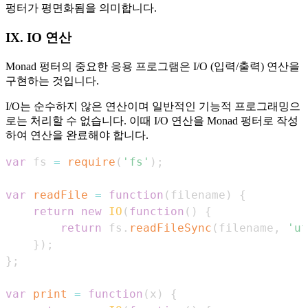
펑터가 평면화됨을 의미합니다.
IX. IO 연산
Monad 펑터의 중요한 응용 프로그램은 I/O (입력/출력) 연산을
구현하는 것입니다.
I/O는 순수하지 않은 연산이며 일반적인 기능적 프로그래밍으
로는 처리할 수 없습니다. 이때 I/O 연산을 Monad 펑터로 작성
하여 연산을 완료해야 합니다.
var
 fs 
=
require
(
'fs'
)
;
var
readFile
=
function
(
filename
)
{
return
new
IO
(
function
(
)
{
return
 fs
.
readFileSync
(
filename
,
'ut
}
)
;
}
;
var
print
=
function
(
x
)
{