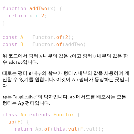
function
addTwo
(
x
)
{
return
 x 
+
2
;
}
const
A
=
Functor
.
of
(
2
)
;
const
B
=
Functor
.
of
(
addTwo
)
위 코드에서 펑터
내부의 값은
이고 펑터
내부의 값은 함
A
2
B
수
입니다.
addTwo
때로는 펑터
내부의 함수가 펑터
내부의 값을 사용하여 계
B
A
산할 수 있기를 원합니다. 이것이 Ap 펑터가 등장하는 곳입니
다.
는 "applicative"의 약자입니다.
메서드를 배포하는 모든
ap
ap
펑터는 Ap 펑터입니다.
class
Ap
extends
Functor
{
ap
(
F
)
{
return
Ap
.
of
(
this
.
val
(
F
.
val
)
)
;