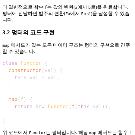
더 일반적으로 함수
는 값의 변환(
에서
로)을 완료합니다.
f
a
b
펑터에 전달하면 범주의 변환(
에서
로)을 달성할 수 있습
Fa
Fb
니다.
3.2 펑터의 코드 구현
메서드가 있는 모든 데이터 구조는 펑터의 구현으로 간주
map
할 수 있습니다.
class
Functor
{
constructor
(
val
)
{
this
.
val
=
 val
;
}
map
(
f
)
{
return
new
Functor
(
f
(
this
.
val
)
)
;
}
}
위 코드에서
는 펑터입니다. 해당
메서드는 함수
Functor
map
f