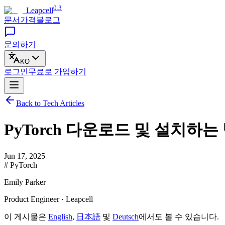
0.3
Leapcell
문서
가격
블로그
문의하기
KO
로그인
무료로
가입하기
Back to Tech Articles
PyTorch 다운로드 및 설치하는
Jun 17, 2025
# PyTorch
Emily Parker
Product Engineer · Leapcell
이 게시물은
English
,
日本語
및
Deutsch
에서도 볼 수 있습니다.