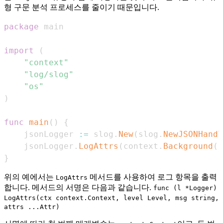
형 구문 분석 프로세스를 줄이기 때문입니다.
package
import
(
"context"
"log/slog"
"os"
)
func
main
(
)
{
	jsonLogger 
:=
 slog
.
New
(
slog
.
NewJSONHandl
	jsonLogger
.
LogAttrs
(
context
.
Background
(
)
}
위의 예에서는
메서드를 사용하여 로그 항목을 출력
LogAttrs
합니다. 메서드의 서명은 다음과 같습니다.
func (l *Logger)
LogAttrs(ctx context.Context, level Level, msg string,
attrs ...Attr)