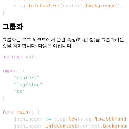
	slog
.
InfoContext
(
context
.
Background
(
)
,
"
}
그룹화
그룹화는 로그 레코드에서 관련 속성(키-값 쌍)을 그룹화하는
것을 의미합니다. 다음은 예입니다.
package
import
(
"context"
"log/slog"
"os"
)
func
main
(
)
{
	jsonLogger 
:=
 slog
.
New
(
slog
.
NewJSONHandl
	jsonLogger
.
InfoContext
(
context
.
Backgroun