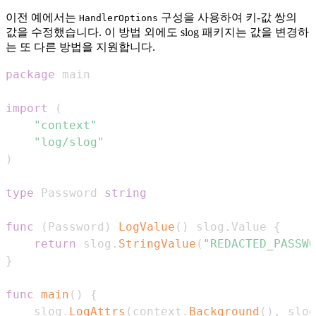
이전 예에서는
구성을 사용하여 키-값 쌍의
HandlerOptions
값을 수정했습니다. 이 방법 외에도 slog 패키지는 값을 변경하
는 또 다른 방법을 지원합니다.
package
import
(
"context"
"log/slog"
)
type
 Password 
string
func
(
Password
)
LogValue
(
)
 slog
.
Value 
{
return
 slog
.
StringValue
(
"REDACTED_PASSWO
}
func
main
(
)
{
	slog
.
LogAttrs
(
context
.
Background
(
)
,
 slog