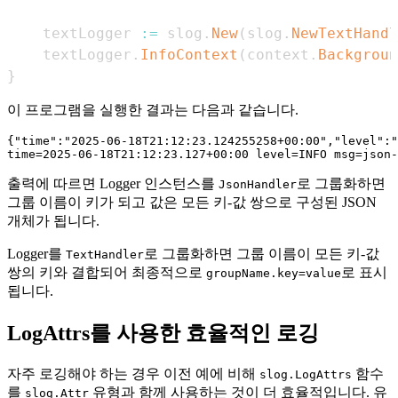
	textLogger 
:=
 slog
.
New
(
slog
.
NewTextHandl
	textLogger
.
InfoContext
(
context
.
Backgroun
}
이 프로그램을 실행한 결과는 다음과 같습니다.
{"time":"2025-06-18T21:12:23.124255258+00:00","level":"
출력에 따르면 Logger 인스턴스를
로 그룹화하면
JsonHandler
그룹 이름이 키가 되고 값은 모든 키-값 쌍으로 구성된 JSON
개체가 됩니다.
Logger를
로 그룹화하면 그룹 이름이 모든 키-값
TextHandler
쌍의 키와 결합되어 최종적으로
로 표시
groupName.key=value
됩니다.
LogAttrs를 사용한 효율적인 로깅
자주 로깅해야 하는 경우 이전 예에 비해
함수
slog.LogAttrs
를
유형과 함께 사용하는 것이 더 효율적입니다. 유
slog.Attr