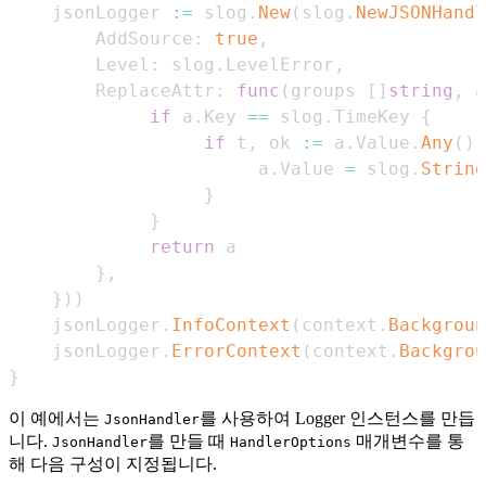
	jsonLogger 
:=
 slog
.
New
(
slog
.
NewJSONHandl
		AddSource
:
true
,
		Level
:
 slog
.
LevelError
,
		ReplaceAttr
:
func
(
groups 
[
]
string
,
 a
if
 a
.
Key 
==
 slog
.
TimeKey 
{
if
 t
,
 ok 
:=
 a
.
Value
.
Any
(
)
.
					   a
.
Value 
=
 slog
.
String
}
}
return
}
,
}
)
)
	jsonLogger
.
InfoContext
(
context
.
Backgroun
	jsonLogger
.
ErrorContext
(
context
.
Backgrou
}
이 예에서는
를 사용하여 Logger 인스턴스를 만듭
JsonHandler
니다.
를 만들 때
매개변수를 통
JsonHandler
HandlerOptions
해 다음 구성이 지정됩니다.