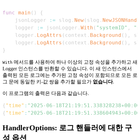
func
main
(
)
{
	jsonLogger 
:=
 slog
.
New
(
slog
.
NewJSONHandl
	logger 
:=
 jsonLogger
.
With
(
"systemID"
,
"s
	logger
.
LogAttrs
(
context
.
Background
(
)
,
 sl
	logger
.
LogAttrs
(
context
.
Background
(
)
,
 sl
}
메서드를 사용하여 하나 이상의 고정 속성을 추가하고 새
With
Logger 인스턴스를 반환할 수 있습니다. 이 새 인스턴스에서
출력된 모든 로그에는 추가된 고정 속성이 포함되므로 모든 로
그 문에 동일한 키-값 쌍을 추가할 필요가
없습니다
.
이 프로그램의 출력은 다음과 같습니다.
{
"time"
:
"2025-06-18T21:19:51.338328238+00:00
{
"time"
:
"2025-06-18T21:19:51.338604943+00:00
HandlerOptions: 로그 핸들러에 대한 구
성 옵션