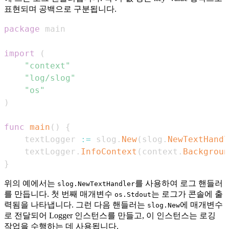
표현되며 공백으로 구분됩니다.
package
import
(
"context"
"log/slog"
"os"
)
func
main
(
)
{
	textLogger 
:=
 slog
.
New
(
slog
.
NewTextHandl
	textLogger
.
InfoContext
(
context
.
Backgroun
}
위의 예에서는
를 사용하여 로그 핸들러
slog.NewTextHandler
를 만듭니다. 첫 번째 매개변수
는 로그가 콘솔에 출
os.Stdout
력됨을 나타냅니다. 그런 다음 핸들러는
에 매개변수
slog.New
로 전달되어 Logger 인스턴스를 만들고, 이 인스턴스는 로깅
작업을 수행하는 데 사용됩니다.