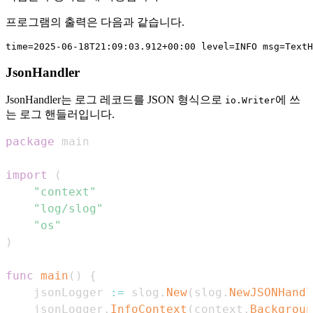
프로그램의 출력은 다음과 같습니다.
JsonHandler
JsonHandler는 로그 레코드를 JSON 형식으로
에 쓰
io.Writer
는 로그 핸들러입니다.
package
import
(
"context"
"log/slog"
"os"
)
func
main
(
)
{
	jsonLogger 
:=
 slog
.
New
(
slog
.
NewJSONHandl
	jsonLogger
.
InfoContext
(
context
.
Backgroun