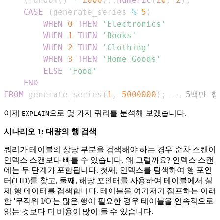
(
random
(
)
*
1000
)
::
numeric
(
10
,
2
)
,
CASE
(
generate_series 
%
5
)
WHEN
0
THEN
'Electronics'
WHEN
1
THEN
'Books'
WHEN
2
THEN
'Clothing'
WHEN
3
THEN
'Home Goods'
ELSE
'Food'
END
FROM
 generate_series
(
1
,
5000000
)
;
-- 5백만 행
이제
으로 몇 가지 쿼리를 분석해 보겠습니다.
EXPLAIN
시나리오 1: 대량의 행 검색
쿼리가 테이블의 상당 부분을 검색해야 하는 경우 순차 스캔이
인덱스 스캔보다 빠를 수 있습니다. 왜 그럴까요? 인덱스 스캔
에는 두 단계가 포함됩니다. 첫째, 인덱스를 탐색하여 행 포인
터(TID)를 찾고, 둘째, 해당 포인터를 사용하여 테이블에서 실
제 행 데이터를 검색합니다. 테이블을 여기저기 점프하는 이러
한 '무작위 I/O'는 많은 행이 필요한 경우 테이블을 연속적으로
읽는 것보다 더 비용이 많이 들 수 있습니다.