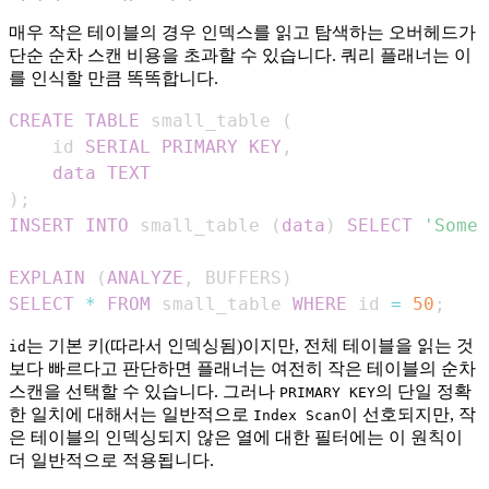
매우 작은 테이블의 경우 인덱스를 읽고 탐색하는 오버헤드가
단순 순차 스캔 비용을 초과할 수 있습니다. 쿼리 플래너는 이
를 인식할 만큼 똑똑합니다.
CREATE
TABLE
 small_table 
(
    id 
SERIAL
PRIMARY
KEY
,
data
TEXT
)
;
INSERT
INTO
 small_table 
(
data
)
SELECT
'Some 
EXPLAIN
(
ANALYZE
,
 BUFFERS
)
SELECT
*
FROM
 small_table 
WHERE
 id 
=
50
;
는 기본 키(따라서 인덱싱됨)이지만, 전체 테이블을 읽는 것
id
보다 빠르다고 판단하면 플래너는 여전히 작은 테이블의 순차
스캔을 선택할 수 있습니다. 그러나
의 단일 정확
PRIMARY KEY
한 일치에 대해서는 일반적으로
이 선호되지만, 작
Index Scan
은 테이블의 인덱싱되지 않은 열에 대한 필터에는 이 원칙이
더 일반적으로 적용됩니다.