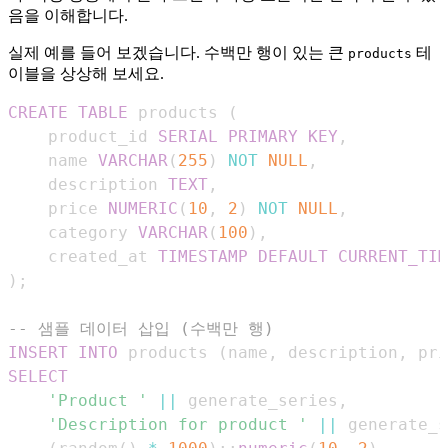
음을 이해합니다.
실제 예를 들어 보겠습니다. 수백만 행이 있는 큰
테
products
이블을 상상해 보세요.
CREATE
TABLE
 products 
(
    product_id 
SERIAL
PRIMARY
KEY
,
    name 
VARCHAR
(
255
)
NOT
NULL
,
    description 
TEXT
,
    price 
NUMERIC
(
10
,
2
)
NOT
NULL
,
    category 
VARCHAR
(
100
)
,
    created_at 
TIMESTAMP
DEFAULT
CURRENT_TIM
)
;
-- 샘플 데이터 삽입 (수백만 행)
INSERT
INTO
 products 
(
name
,
 description
,
 pri
SELECT
'Product '
||
 generate_series
,
'Description for product '
||
 generate_s