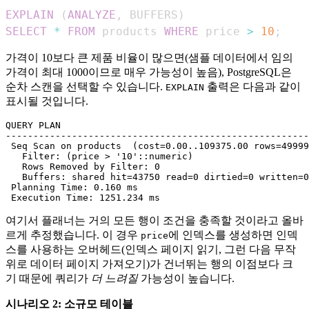
EXPLAIN
(
ANALYZE
,
 BUFFERS
)
SELECT
*
FROM
 products 
WHERE
 price 
>
10
;
가격이 10보다 큰 제품 비율이 많으면(샘플 데이터에서 임의
가격이 최대 1000이므로 매우 가능성이 높음), PostgreSQL은
순차 스캔을 선택할 수 있습니다.
출력은 다음과 같이
EXPLAIN
표시될 것입니다.
QUERY PLAN

-------------------------------------------------------
 Seq Scan on products  (cost=0.00..109375.00 rows=49999
   Filter: (price > '10'::numeric)

   Rows Removed by Filter: 0

   Buffers: shared hit=43750 read=0 dirtied=0 written=0

 Planning Time: 0.160 ms

여기서 플래너는 거의 모든 행이 조건을 충족할 것이라고 올바
르게 추정했습니다. 이 경우
에 인덱스를 생성하면 인덱
price
스를 사용하는 오버헤드(인덱스 페이지 읽기, 그런 다음 무작
위로 데이터 페이지 가져오기)가 건너뛰는 행의 이점보다 크
기 때문에 쿼리가
더 느려질
가능성이 높습니다.
시나리오 2: 소규모 테이블