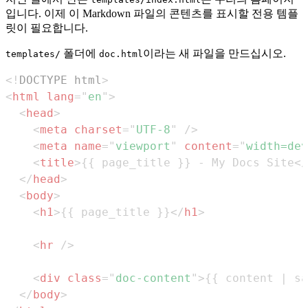
입니다. 이제 이 Markdown 파일의 콘텐츠를 표시할 전용 템플
릿이 필요합니다.
폴더에
이라는 새 파일을 만드십시오.
templates/
doc.html
<!
DOCTYPE
html
>
<
html
lang
=
"
en
"
>
<
head
>
<
meta
charset
=
"
UTF-8
"
/>
<
meta
name
=
"
viewport
"
content
=
"
width=dev
<
title
>
{{ page_title }} - My Docs Site
</
</
head
>
<
body
>
<
h1
>
{{ page_title }}
</
h1
>
<
hr
/>
<
div
class
=
"
doc-content
"
>
{{ content | sa
</
body
>