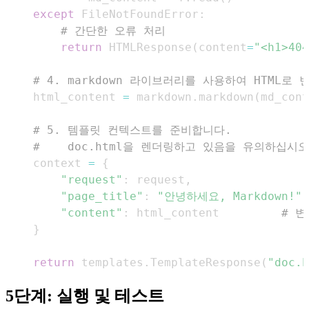
except
 FileNotFoundError
:
# 간단한 오류 처리
return
 HTMLResponse
(
content
=
"<h1>4
# 4. markdown 라이브러리를 사용하여 HTML로
    html_content 
=
 markdown
.
markdown
(
md_cont
# 5. 템플릿 컨텍스트를 준비합니다.
#    doc.html을 렌더링하고 있음을 유의하십시오
    context 
=
{
"request"
:
 request
,
"page_title"
:
"안녕하세요, Markdown!"
,
"content"
:
 html_content         
# 변
}
return
 templates
.
TemplateResponse
(
"doc.h
5단계: 실행 및 테스트