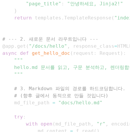
"page_title"
:
"안녕하세요, Jinja2!"
}
return
 templates
.
TemplateResponse
(
"index
# --- 2. 새로운 문서 라우트입니다 ---
@app
.
get
(
"/docs/hello"
,
 response_class
=
HTMLR
async
def
get_hello_doc
(
request
:
 Request
)
:
    """
# 3. Markdown 파일의 경로를 하드코딩합니다.
# (향후 글에서 동적으로 만들 것입니다)
    md_file_path 
=
"docs/hello.md"
try
:
with
open
(
md_file_path
,
"r"
,
 encodin
            md_content 
=
 f
.
read
(
)