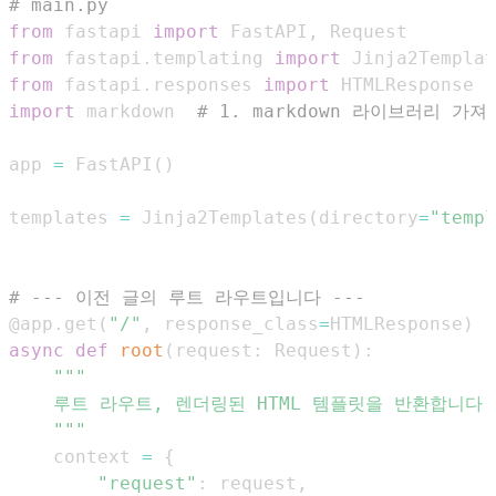
# main.py
from
 fastapi 
import
 FastAPI
,
from
 fastapi
.
templating 
import
from
 fastapi
.
responses 
import
import
 markdown  
# 1. markdown 라이브러리 가져
app 
=
 FastAPI
(
)
templates 
=
 Jinja2Templates
(
directory
=
"templ
# --- 이전 글의 루트 라우트입니다 ---
@app
.
get
(
"/"
,
 response_class
=
HTMLResponse
)
async
def
root
(
request
:
 Request
)
:
    """
    context 
=
{
"request"
:
 request
,