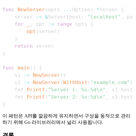
func
NewServer
(
opts 
...
Option
)
*
Server 
{
    server 
:=
&
Server
{
host
:
"localhost"
,
 por
for
_
,
 opt 
:=
range
 opts 
{
opt
(
server
)
}
return
}
func
main
(
)
{
    s1 
:=
NewServer
(
)
    s2 
:=
NewServer
(
WithHost
(
"example.com"
)
,
    fmt
.
Printf
(
"Server 1: %s:%d\n"
,
 s1
.
host
,
    fmt
.
Printf
(
"Server 2: %s:%d\n"
,
 s2
.
host
,
}
이 패턴은 API를 깔끔하게 유지하면서 구성을 동적으로 관리
하기 위해 Go 라이브러리에서 널리 사용됩니다.
결론