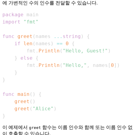
에 가변적인 수의 인수를 전달할 수 있습니다.
package
import
"fmt"
func
greet
(
names 
...
string
)
{
if
len
(
names
)
==
0
{
        fmt
.
Println
(
"Hello, Guest!"
)
}
else
{
        fmt
.
Println
(
"Hello,"
,
 names
[
0
]
)
}
}
func
main
(
)
{
greet
(
)
greet
(
"Alice"
)
}
이 예제에서
함수는 이름 인수와 함께 또는 이름 인수 없
greet
이 호출할 수 있습니다.