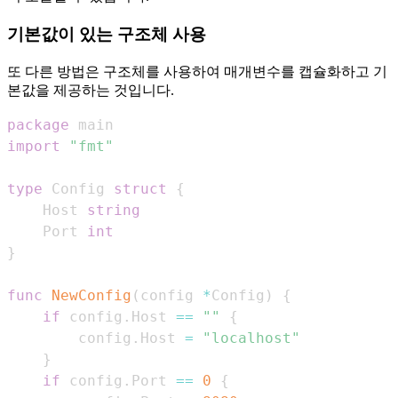
기본값이 있는 구조체 사용
또 다른 방법은 구조체를 사용하여 매개변수를 캡슐화하고 기
본값을 제공하는 것입니다.
package
import
"fmt"
type
 Config 
struct
{
    Host 
string
    Port 
int
}
func
NewConfig
(
config 
*
Config
)
{
if
 config
.
Host 
==
""
{
        config
.
Host 
=
"localhost"
}
if
 config
.
Port 
==
0
{