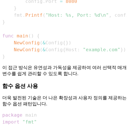
        config
.
Port 
=
8080
}
    fmt
.
Printf
(
"Host: %s, Port: %d\n"
,
 confi
}
func
main
(
)
{
NewConfig
(
&
Config
{
}
)
NewConfig
(
&
Config
{
Host
:
"example.com"
}
)
}
이 접근 방식은 유연성과 가독성을 제공하여 여러 선택적 매개
변수를 쉽게 관리할 수 있도록 합니다.
함수 옵션 사용
더욱 발전된 기술은 더 나은 확장성과 사용자 정의를 제공하는
함수 옵션 패턴입니다.
package
import
"fmt"