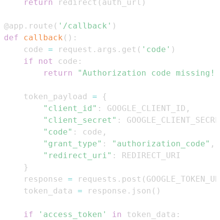
return
 redirect
(
auth_url
)
@app
.
route
(
'/callback'
)
def
callback
(
)
:
    code 
=
 request
.
args
.
get
(
'code'
)
if
not
 code
:
return
"Authorization code missing!"
    token_payload 
=
{
"client_id"
:
 GOOGLE_CLIENT_ID
,
"client_secret"
:
 GOOGLE_CLIENT_SECRE
"code"
:
 code
,
"grant_type"
:
"authorization_code"
,
"redirect_uri"
:
}
    response 
=
 requests
.
post
(
GOOGLE_TOKEN_UR
    token_data 
=
 response
.
json
(
)
if
'access_token'
in
 token_data
: