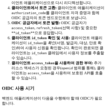
이언트 애플리케이션으로 다시 리디렉션합니다.
클라이언트에서 토큰 교환:
클라이언트 애플리케이션이
를 클라이언트 자격 증명과 함께
authorization_code
OIDC 공급자의 토큰 엔드포인트로 보냅니다.
OIDC 공급자에서 토큰 발행:
OIDC 공급자가
,
(선택 사항) 및 중요한
access_token
refresh_token
**
**으로 응답합니다.
id_token
클라이언트
확인 및 사용:
클라이언트 애플리
id_token
케이션이
을
확인
(서명, 발급자, 대상, 만료 확
id_token
인)하여 사용자 신원을 확인합니다. 확인이 완료되면 클
라이언트는
클레임에서 사용자 정보를 추출할
id_token
수 있습니다.
클라이언트
을 사용하여 권한 부여:
추가
access_token
리소스 액세스가 요청된 경우(
범위를 통해), 클라
openid
이언트는
을 사용하여 보호된 API를 호출
access_token
할 수 있습니다.
OIDC 사용 시기
백엔드 애플리케이션이 다음을 수행해야 할 때 OIDC가 필요
합니다.