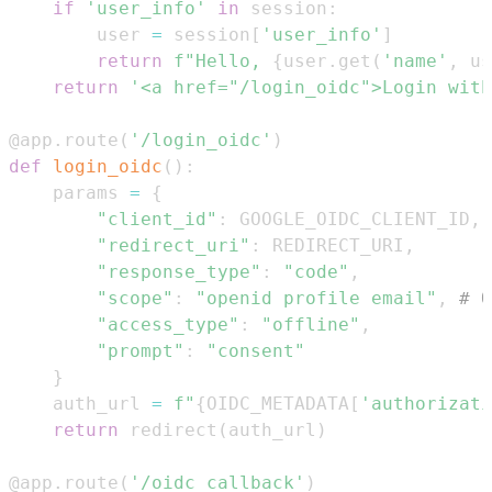
if
'user_info'
in
 session
:
        user 
=
 session
[
'user_info'
]
return
f"Hello, 
{
user
.
get
(
'name'
,
 us
return
'<a href="/login_oidc">Login with
@app
.
route
(
'/login_oidc'
)
def
login_oidc
(
)
:
    params 
=
{
"client_id"
:
 GOOGLE_OIDC_CLIENT_ID
,
"redirect_uri"
:
 REDIRECT_URI
,
"response_type"
:
"code"
,
"scope"
:
"openid profile email"
,
# 
"access_type"
:
"offline"
,
"prompt"
:
"consent"
}
    auth_url 
=
f"
{
OIDC_METADATA
[
'authorizati
return
 redirect
(
auth_url
)
@app
.
route
(
'/oidc_callback'
)