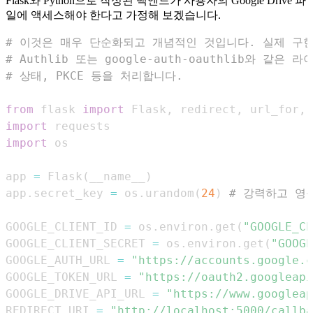
Flask와 Python으로 작성된 백엔드가 사용자의 Google Drive 파
일에 액세스해야 한다고 가정해 보겠습니다.
# 이것은 매우 단순화되고 개념적인 것입니다. 실제 구
# Authlib 또는 google-auth-oauthlib와 같은
# 상태, PKCE 등을 처리합니다.
from
 flask 
import
 Flask
,
 redirect
,
 url_for
,
 
import
import
app 
=
 Flask
(
__name__
)
app
.
secret_key 
=
 os
.
urandom
(
24
)
# 강력하고 영
GOOGLE_CLIENT_ID 
=
 os
.
environ
.
get
(
"GOOGLE_CL
GOOGLE_CLIENT_SECRET 
=
 os
.
environ
.
get
(
"GOOGL
GOOGLE_AUTH_URL 
=
"https://accounts.google.
GOOGLE_TOKEN_URL 
=
"https://oauth2.googleapi
GOOGLE_DRIVE_API_URL 
=
"https://www.googleap
REDIRECT_URI 
=
"http://localhost:5000/callba