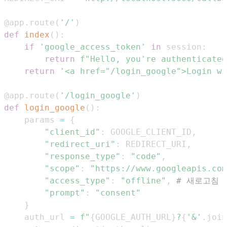
@app
.
route
(
'/'
)
def
index
(
)
:
if
'google_access_token'
in
 session
:
return
f"Hello, you're authenticated
return
'<a href="/login_google">Login wi
@app
.
route
(
'/login_google'
)
def
login_google
(
)
:
    params 
=
{
"client_id"
:
 GOOGLE_CLIENT_ID
,
"redirect_uri"
:
 REDIRECT_URI
,
"response_type"
:
"code"
,
"scope"
:
"https://www.googleapis.com
"access_type"
:
"offline"
,
# 새로고침 
"prompt"
:
"consent"
}
    auth_url 
=
f"
{
GOOGLE_AUTH_URL
}
?
{
'&'
.
join