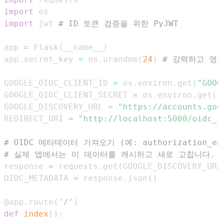
import
import
 jwt 
# ID 토큰 검증을 위한 PyJWT
app 
=
 Flask
(
__name__
)
app
.
secret_key 
=
 os
.
urandom
(
24
)
# 강력하고 영
GOOGLE_OIDC_CLIENT_ID 
=
 os
.
environ
.
get
(
"GOOG
GOOGLE_OIDC_CLIENT_SECRET 
=
 os
.
environ
.
get
(
"
GOOGLE_DISCOVERY_URL 
=
"https://accounts.goo
REDIRECT_URI 
=
"http://localhost:5000/oidc_c
# OIDC 메타데이터 가져오기 (예: authorization_endp
# 실제 앱에서는 이 데이터를 캐시하고 새로 고칩니다.
response 
=
 requests
.
get
(
GOOGLE_DISCOVERY_URL
OIDC_METADATA 
=
 response
.
json
(
)
@app
.
route
(
'/'
)
def
index
(
)
: