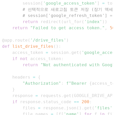
        session
[
'google_access_token'
]
=
 tok
# 선택적으로 새로고침 토큰 저장 (장기 액세
# session['google_refresh_token'] = 
return
 redirect
(
url_for
(
'index'
)
)
return
"Failed to get access token."
,
50
@app
.
route
(
'/drive_files'
)
def
list_drive_files
(
)
:
    access_token 
=
 session
.
get
(
'google_acces
if
not
 access_token
:
return
"Not authenticated with Googl
    headers 
=
{
"Authorization"
:
f"Bearer 
{
access_to
}
    response 
=
 requests
.
get
(
GOOGLE_DRIVE_API
if
 response
.
status_code 
==
200
:
        files 
=
 response
.
json
(
)
.
get
(
'files'
,
        file_names 
=
[
f
[
'name'
]
for
 f 
in
 fil