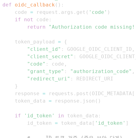
def
oidc_callback
(
)
:
    code 
=
 request
.
args
.
get
(
'code'
)
if
not
 code
:
return
"Authorization code missing!"
    token_payload 
=
{
"client_id"
:
 GOOGLE_OIDC_CLIENT_ID
,
"client_secret"
:
 GOOGLE_OIDC_CLIENT_
"code"
:
 code
,
"grant_type"
:
"authorization_code"
,
"redirect_uri"
:
}
    response 
=
 requests
.
post
(
OIDC_METADATA
[
'
    token_data 
=
 response
.
json
(
)
if
'id_token'
in
 token_data
:
        id_token 
=
 token_data
[
'id_token'
]
# --- ID 토큰 검증 (중요 보안 단계) ---