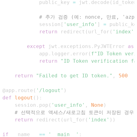
            public_key 
=
 jwt
.
decode
(
id_token
# 추가 검증 (예: nonce, 만료, 'a
            session
[
'user_info'
]
=
return
 redirect
(
url_for
(
'index'
)
except
 jwt
.
exceptions
.
PyJWTError 
as
 
            app
.
logger
.
error
(
f"ID Token veri
return
"ID Token verification fa
return
"Failed to get ID token."
,
500
@app
.
route
(
'/logout'
)
def
logout
(
)
:
    session
.
pop
(
'user_info'
,
None
)
# 선택적으로 액세스/새로고침 토큰이 저장된 경우
return
 redirect
(
url_for
(
'index'
)
)
if
 __name__ 
==
'__main__'
: