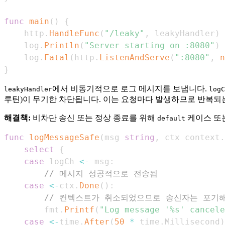
func
main
(
)
{
	http
.
HandleFunc
(
"/leaky"
,
 leakyHandler
)
	log
.
Println
(
"Server starting on :8080"
)
	log
.
Fatal
(
http
.
ListenAndServe
(
":8080"
,
n
}
에서 비동기적으로 로그 메시지를 보냅니다.
leakyHandler
logC
루틴)이 무기한 차단됩니다. 이는 요청마다 발생하므로 반복되는
해결책:
비차단 송신 또는 정상 종료를 위해
케이스 또
default
func
logMessageSafe
(
msg 
string
,
 ctx context
.
select
{
case
 logCh 
<-
 msg
:
// 메시지 성공적으로 전송됨
case
<-
ctx
.
Done
(
)
:
// 컨텍스트가 취소되었으므로 송신자는 포기
		fmt
.
Printf
(
"Log message '%s' cancele
case
<-
time
.
After
(
50
*
 time
.
Millisecond
)