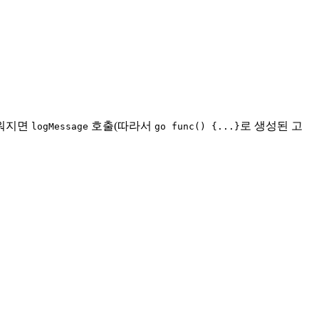
채워지면
호출(따라서
로 생성된 고
logMessage
go func() {...}