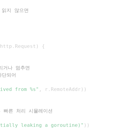
도 읽지 않으면
http
.
Request
)
{
느리거나 멈추면
 차단되어
ived from %s"
,
 r
.
RemoteAddr
)
)
부 빠른 처리 시뮬레이션
tially leaking a goroutine)"
)
)