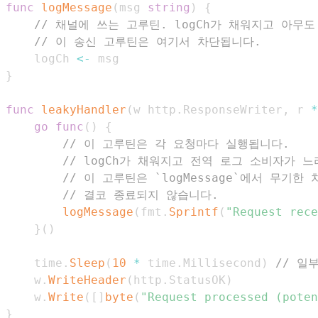
func
logMessage
(
msg 
string
)
{
// 채널에 쓰는 고루틴. logCh가 채워지고 아무
// 이 송신 고루틴은 여기서 차단됩니다.
	logCh 
<-
}
func
leakyHandler
(
w http
.
ResponseWriter
,
 r 
*
go
func
(
)
{
// 이 고루틴은 각 요청마다 실행됩니다.
// logCh가 채워지고 전역 로그 소비자가 
// 이 고루틴은 `logMessage`에서 무기한
// 결코 종료되지 않습니다.
logMessage
(
fmt
.
Sprintf
(
"Request rece
}
(
)
	time
.
Sleep
(
10
*
 time
.
Millisecond
)
// 일
	w
.
WriteHeader
(
http
.
StatusOK
)
	w
.
Write
(
[
]
byte
(
"Request processed (poten
}