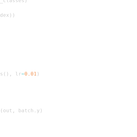
_classes
)
dex
)
)
s
(
)
,
 lr
=
0.01
)
(
out
,
 batch
.
y
)