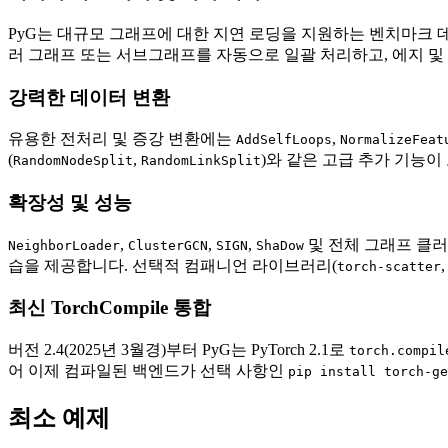
PyG는 대규모 그래프에 대한 지연 로딩을 지원하는 벤치마크 데이터 세트(
러 그래프 또는 서브그래프를 자동으로 일괄 처리하고, 에지 및
강력한 데이터 변환
유용한 전처리 및 증강 변환에는
,
AddSelfLoops
NormalizeFeat
(
,
)와 같은 고급 추가 기능이
RandomNodeSplit
RandomLinkSplit
확장성 및 성능
,
,
,
및 전체 그래프 클러
NeighborLoader
ClusterGCN
SIGN
ShaDow
습을 제공합니다. 선택적 컴패니언 라이브러리(
torch-scatter
최신 TorchCompile 통합
버전 2.4(2025년 3월경)부터 PyG는 PyTorch 2.1로
torch.compil
어 이제 컴파일된 백엔드가 선택 사항인
pip install torch-ge
최소 예제