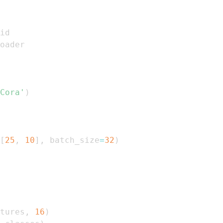
Cora'
)
[
25
,
10
]
,
 batch_size
=
32
)
tures
,
16
)