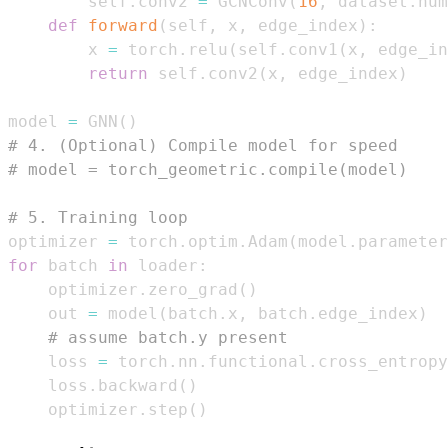
        self
.
conv2 
=
 GCNConv
(
16
,
 dataset
.
num
def
forward
(
self
,
 x
,
 edge_index
)
:
        x 
=
 torch
.
relu
(
self
.
conv1
(
x
,
 edge_in
return
 self
.
conv2
(
x
,
 edge_index
)
model 
=
 GNN
(
)
# 4. (Optional) Compile model for speed
# model = torch_geometric.compile(model)
# 5. Training loop
optimizer 
=
 torch
.
optim
.
Adam
(
model
.
parameter
for
 batch 
in
 loader
:
    optimizer
.
zero_grad
(
)
    out 
=
 model
(
batch
.
x
,
 batch
.
edge_index
)
# assume batch.y present
    loss 
=
 torch
.
nn
.
functional
.
cross_entropy
    loss
.
backward
(
)
    optimizer
.
step
(
)