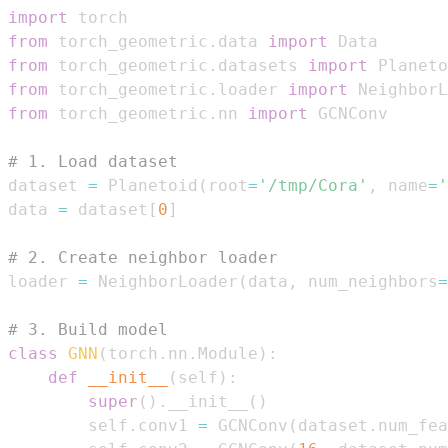
import
from
 torch_geometric
.
data 
import
from
 torch_geometric
.
datasets 
import
from
 torch_geometric
.
loader 
import
from
 torch_geometric
.
nn 
import
# 1. Load dataset
dataset 
=
 Planetoid
(
root
=
'/tmp/Cora'
,
 name
=
'
data 
=
 dataset
[
0
]
# 2. Create neighbor loader
loader 
=
 NeighborLoader
(
data
,
 num_neighbors
=
# 3. Build model
class
GNN
(
torch
.
nn
.
Module
)
:
def
__init__
(
self
)
:
super
(
)
.
__init__
(
)
        self
.
conv1 
=
 GCNConv
(
dataset
.
num_fea