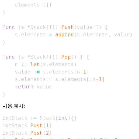
    elements 
[
]
}
func
(
s 
*
Stack
[
T
]
)
Push
(
value T
)
{
    s
.
elements 
=
append
(
s
.
elements
,
 value
)
}
func
(
s 
*
Stack
[
T
]
)
Pop
(
)
 T 
{
    n 
:=
len
(
s
.
elements
)
    value 
:=
 s
.
elements
[
n
-
1
]
    s
.
elements 
=
 s
.
elements
[
:
n
-
1
]
return
}
사용 예시:
intStack 
:=
 Stack
[
int
]
{
}
intStack
.
Push
(
1
)
intStack
.
Push
(
2
)