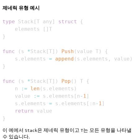
제네릭 유형 예시
type
 Stack
[
T any
]
struct
{
    elements 
[
]
}
func
(
s 
*
Stack
[
T
]
)
Push
(
value T
)
{
    s
.
elements 
=
append
(
s
.
elements
,
 value
)
}
func
(
s 
*
Stack
[
T
]
)
Pop
(
)
 T 
{
    n 
:=
len
(
s
.
elements
)
    value 
:=
 s
.
elements
[
n
-
1
]
    s
.
elements 
=
 s
.
elements
[
:
n
-
1
]
return
}
이 예에서
은 제네릭 유형이고
는 모든 유형을 나타낼
Stack
T
수 있습니다.