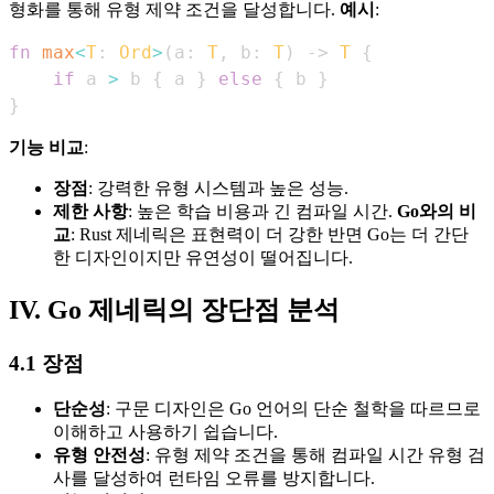
형화를 통해 유형 제약 조건을 달성합니다.
예시
:
fn
max
<
T
:
Ord
>
(
a
:
T
,
 b
:
T
)
->
T
{
if
 a 
>
 b 
{
 a 
}
else
{
 b 
}
}
기능 비교
:
장점
: 강력한 유형 시스템과 높은 성능.
제한 사항
: 높은 학습 비용과 긴 컴파일 시간.
Go와의 비
교
: Rust 제네릭은 표현력이 더 강한 반면 Go는 더 간단
한 디자인이지만 유연성이 떨어집니다.
IV. Go 제네릭의 장단점 분석
4.1 장점
단순성
: 구문 디자인은 Go 언어의 단순 철학을 따르므로
이해하고 사용하기 쉽습니다.
유형 안전성
: 유형 제약 조건을 통해 컴파일 시간 유형 검
사를 달성하여 런타임 오류를 방지합니다.