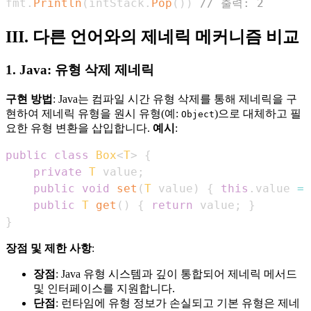
fmt
.
Println
(
intStack
.
Pop
(
)
)
// 출력: 2
III. 다른 언어와의 제네릭 메커니즘 비교
1. Java: 유형 삭제 제네릭
구현 방법
: Java는 컴파일 시간 유형 삭제를 통해 제네릭을 구
현하여 제네릭 유형을 원시 유형(예:
)으로 대체하고 필
Object
요한 유형 변환을 삽입합니다.
예시
:
public
class
Box
<
T
>
{
private
T
 value
;
public
void
set
(
T
 value
)
{
this
.
value 
=
 
public
T
get
(
)
{
return
 value
;
}
}
장점 및 제한 사항
:
장점
: Java 유형 시스템과 깊이 통합되어 제네릭 메서드
및 인터페이스를 지원합니다.
단점
: 런타임에 유형 정보가 손실되고 기본 유형은 제네