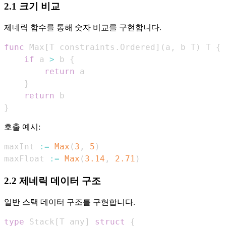
2.1 크기 비교
제네릭 함수를 통해 숫자 비교를 구현합니다.
func
 Max
[
T constraints
.
Ordered
]
(
a
,
 b T
)
 T 
{
if
 a 
>
 b 
{
return
}
return
}
호출 예시:
maxInt 
:=
Max
(
3
,
5
)
maxFloat 
:=
Max
(
3.14
,
2.71
)
2.2 제네릭 데이터 구조
일반 스택 데이터 구조를 구현합니다.
type
 Stack
[
T any
]
struct
{