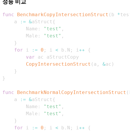
성능 비교
func
BenchmarkCopyIntersectionStruct
(
b 
*
test
    a 
:=
&
aStruct
{
        Name
:
"test"
,
        Male
:
"test"
,
}
for
 i 
:=
0
;
 i 
<
 b
.
N
;
 i
++
{
var
CopyIntersectionStruct
(
a
,
&
ac
)
}
}
func
BenchmarkNormalCopyIntersectionStruct
(
b
    a 
:=
&
aStruct
{
        Name
:
"test"
,
        Male
:
"test"
,
}
for
 i 
:=
0
;
 i 
<
 b
.
N
;
 i
++
{