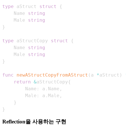
type
 aStruct 
struct
{
    Name 
string
    Male 
string
}
type
 aStructCopy 
struct
{
    Name 
string
    Male 
string
}
func
newAStructCopyFromAStruct
(
a 
*
aStruct
)
*
return
&
aStructCopy
{
        Name
:
 a
.
Name
,
        Male
:
 a
.
Male
,
}
}
Reflection을 사용하는 구현