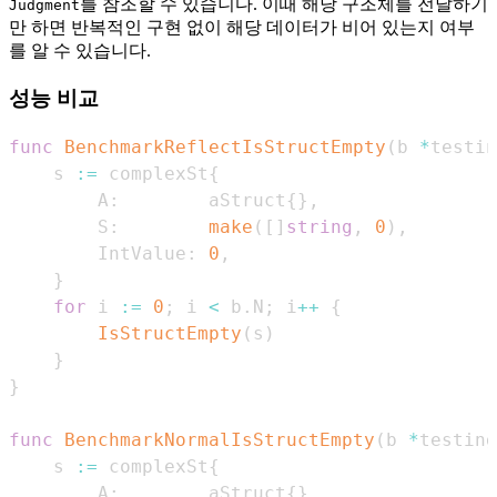
를 참조할 수 있습니다. 이때 해당 구조체를 전달하기
Judgment
만 하면 반복적인 구현 없이 해당 데이터가 비어 있는지 여부
를 알 수 있습니다.
성능 비교
func
BenchmarkReflectIsStructEmpty
(
b 
*
testin
    s 
:=
 complexSt
{
        A
:
        aStruct
{
}
,
        S
:
make
(
[
]
string
,
0
)
,
        IntValue
:
0
,
}
for
 i 
:=
0
;
 i 
<
 b
.
N
;
 i
++
{
IsStructEmpty
(
s
)
}
}
func
BenchmarkNormalIsStructEmpty
(
b 
*
testing
    s 
:=
 complexSt
{
        A
:
        aStruct
{
}
,