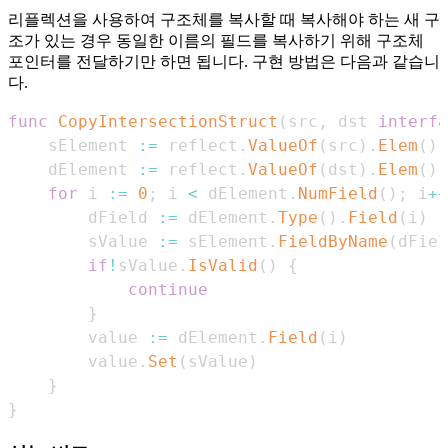
리플렉션을 사용하여 구조체를 복사할 때 복사해야 하는 새 구
조가 있는 경우 동일한 이름의 필드를 복사하기 위해 구조체
포인터를 전달하기만 하면 됩니다. 구현 방법은 다음과 같습니
다.
func
CopyIntersectionStruct
(
src
,
 dst 
interfa
    sElement 
:=
 reflect
.
ValueOf
(
src
)
.
Elem
(
)
    dElement 
:=
 reflect
.
ValueOf
(
dst
)
.
Elem
(
)
for
 i 
:=
0
;
 i 
<
 dElement
.
NumField
(
)
;
 i
++
        dField 
:=
 dElement
.
Type
(
)
.
Field
(
i
)
        sValue 
:=
 sElement
.
FieldByName
(
dFiel
if
!
sValue
.
IsValid
(
)
{
continue
}
        value 
:=
 dElement
.
Field
(
i
)
        value
.
Set
(
sValue
)
}
}