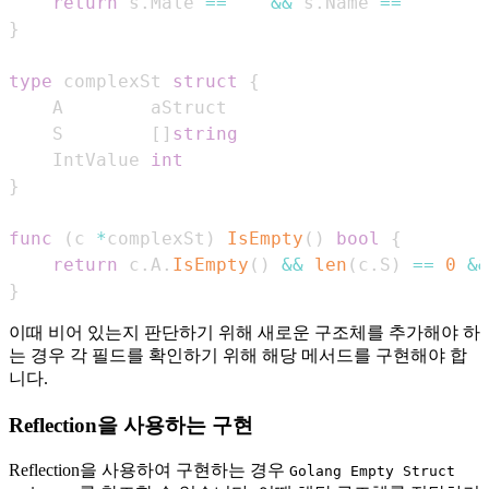
return
 s
.
Male 
==
""
&&
 s
.
Name 
==
""
}
type
 complexSt 
struct
{
    S        
[
]
string
    IntValue 
int
}
func
(
c 
*
complexSt
)
IsEmpty
(
)
bool
{
return
 c
.
A
.
IsEmpty
(
)
&&
len
(
c
.
S
)
==
0
&&
}
이때 비어 있는지 판단하기 위해 새로운 구조체를 추가해야 하
는 경우 각 필드를 확인하기 위해 해당 메서드를 구현해야 합
니다.
Reflection을 사용하는 구현
Reflection을 사용하여 구현하는 경우
Golang Empty Struct