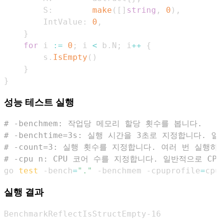
        S
:
make
(
[
]
string
,
0
)
,
        IntValue
:
0
,
}
for
 i 
:=
0
;
 i 
<
 b
.
N
;
 i
++
{
        s
.
IsEmpty
(
)
}
}
성능 테스트 실행
# -benchmem: 작업당 메모리 할당 횟수를 봅니다.
# -benchtime=3s: 실행 시간을 3초로 지정합니
# -count=3: 실행 횟수를 지정합니다. 여러 번 실
# -cpu n: CPU 코어 수를 지정합니다. 일반적으
go 
test
 -bench
=
"."
 -benchmem -cpuprofile
=
cpu
실행 결과
BenchmarkReflectIsStructEmpty-16            