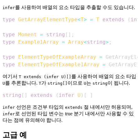
를 사용하여 배열의 요소 타입을 추출할 수도 있습니다.
infer
type
GetArrayElementType
<
T
>
=
T
extends
(
inf
type
Moment
=
string
[
]
;
type
Example1Array
=
Array
<
string
>
;
type
ElementTypeOfExampleArray
=
GetArrayEle
type
ElementTypeOfExample1Array
=
GetArrayEl
여기서
를 사용하여 배열의 요소 타입
T extends (infer U)[]
를 추론합니다.
가
이므로
는
이 됩니다.
U
T
string[]
U
string
string
[
]
extends
(
infer
U
)
[
]
선언은 조건부 타입의
절 내에서만 허용되며,
infer
extends
로 선언된 타입 변수는 true 분기 내에서만 사용할 수 있
infer
다는 점에 유의해야 합니다.
고급 예