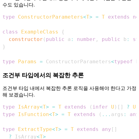
수도 있습니다.
type
ConstructorParameters
<
T
>
=
T
extends
ne
class
ExampleClass
{
constructor
(
public
 a
:
number
,
public
 b
:
st
}
type
Params
=
ConstructorParameters
<
typeof
E
조건부 타입에서의 복잡한 추론
조건부 타입 내에서 복잡한 추론 로직을 사용해야 한다고 가정
해 보겠습니다.
type
IsArray
<
T
>
=
T
extends
(
infer
U
)
[
]
?
U
type
IsFunction
<
T
>
=
T
extends
(
...
args
:
any
type
ExtractType
<
T
>
=
T
extends
any
[
]
?
IsArray
<
T
>