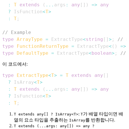
:
T
extends
(
...
args
:
any
[
]
)
=>
any
?
IsFunction
<
T
>
:
T
;
// Example
type
ArrayType
=
ExtractType
<
string
[
]
>
;
// s
type
FunctionReturnType
=
ExtractType
<
(
)
=>
type
DefaultType
=
ExtractType
<
boolean
>
;
// 
이 코드에서:
type
ExtractType
<
T
>
=
T
extends
any
[
]
?
IsArray
<
T
>
:
T
extends
(
...
args
:
any
[
]
)
=>
any
?
IsFunction
<
T
>
:
T
;
:
가 배열 타입이면 배
T extends any[] ? IsArray<T>
T
열의 요소 타입을 추출하는
를 반환합니다.
IsArray
T extends (...args: any[]) => any ?