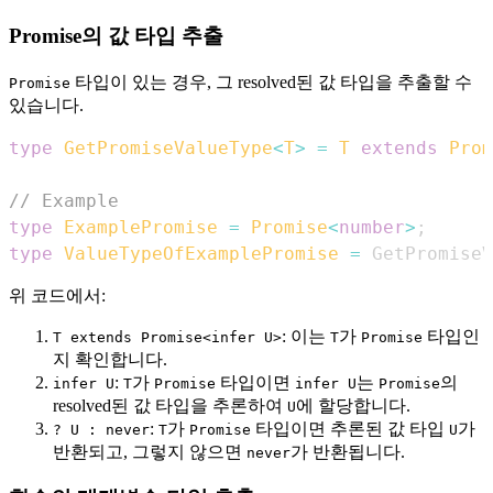
Promise의 값 타입 추출
타입이 있는 경우, 그 resolved된 값 타입을 추출할 수
Promise
있습니다.
type
GetPromiseValueType
<
T
>
=
T
extends
Prom
// Example
type
ExamplePromise
=
Promise
<
number
>
;
type
ValueTypeOfExamplePromise
=
GetPromiseV
위 코드에서:
: 이는
가
타입인
T extends Promise<infer U>
T
Promise
지 확인합니다.
:
가
타입이면
는
의
infer U
T
Promise
infer U
Promise
resolved된 값 타입을 추론하여
에 할당합니다.
U
:
가
타입이면 추론된 값 타입
가
? U : never
T
Promise
U
반환되고, 그렇지 않으면
가 반환됩니다.
never