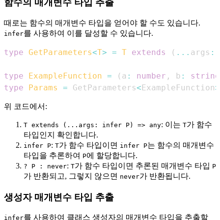
함수의 매개변수 타입 추출
때로는 함수의 매개변수 타입을 얻어야 할 수도 있습니다.
를 사용하여 이를 달성할 수 있습니다.
infer
type
GetParameters
<
T
>
=
T
extends
(
...
args
:
type
ExampleFunction
=
(
a
:
number
,
 b
:
string
type
Params
=
GetParameters
<
ExampleFunction
>
위 코드에서:
: 이는
가 함수
T extends (...args: infer P) => any
T
타입인지 확인합니다.
:
가 함수 타입이면
는 함수의 매개변수
infer P
T
infer P
타입을 추론하여
에 할당합니다.
P
:
가 함수 타입이면 추론된 매개변수 타입
? P : never
T
P
가 반환되고, 그렇지 않으면
가 반환됩니다.
never
생성자 매개변수 타입 추출
를 사용하여 클래스 생성자의 매개변수 타입을 추출할
infer