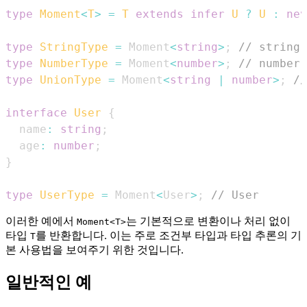
type
Moment
<
T
>
=
T
extends
infer
U
?
U
:
nev
type
StringType
=
Moment
<
string
>
;
// string
type
NumberType
=
Moment
<
number
>
;
// number
type
UnionType
=
Moment
<
string
|
number
>
;
//
interface
User
{
  name
:
string
;
  age
:
number
;
}
type
UserType
=
Moment
<
User
>
;
// User
이러한 예에서
는 기본적으로 변환이나 처리 없이
Moment<T>
타입
를 반환합니다. 이는 주로 조건부 타입과 타입 추론의 기
T
본 사용법을 보여주기 위한 것입니다.
일반적인 예