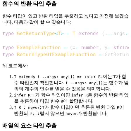
함수의 반환 타입 추출
함수 타입이 있고 반환 타입을 추출하고 싶다고 가정해 보겠습
니다. 다음과 같이 할 수 있습니다:
type
GetReturnType
<
T
>
=
T
extends
(
...
args
:
type
ExampleFunction
=
(
x
:
number
,
 y
:
string
type
ReturnTypeOfExampleFunction
=
GetReturn
위 코드에서:
: 이는
가 함
T extends (...args: any[]) => infer R
T
수 타입인지 확인합니다.
는 함수가 임
(...args: any[])
의의 개수의 인수를 받을 수 있음을 의미합니다.
:
가 함수 타입이면
은 함수의 반환 타입
infer R
T
infer R
을 추론하여 타입 변수
에 할당합니다.
R
:
가 함수 타입이면 추론된 반환 타입
이
? R : never
T
R
반환되고, 그렇지 않으면
가 반환됩니다.
never
배열의 요소 타입 추출