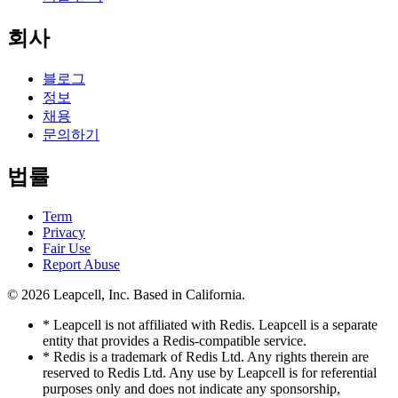
회사
블로그
정보
채용
문의하기
법률
Term
Privacy
Fair Use
Report Abuse
© 2026
Leapcell, Inc.
Based in California.
* Leapcell is not affiliated with Redis. Leapcell is a separate
entity that provides a Redis-compatible service.
* Redis is a trademark of Redis Ltd. Any rights therein are
reserved to Redis Ltd. Any use by Leapcell is for referential
purposes only and does not indicate any sponsorship,