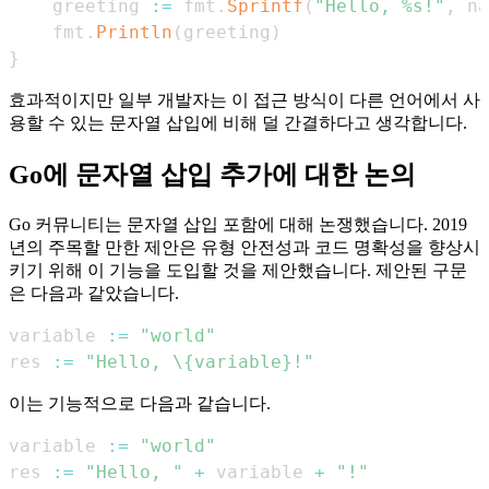
    greeting 
:=
 fmt
.
Sprintf
(
"Hello, %s!"
,
 na
    fmt
.
Println
(
greeting
)
}
효과적이지만 일부 개발자는 이 접근 방식이 다른 언어에서 사
용할 수 있는 문자열 삽입에 비해 덜 간결하다고 생각합니다.
Go에 문자열 삽입 추가에 대한 논의
Go 커뮤니티는 문자열 삽입 포함에 대해 논쟁했습니다. 2019
년의 주목할 만한 제안은 유형 안전성과 코드 명확성을 향상시
키기 위해 이 기능을 도입할 것을 제안했습니다. 제안된 구문
은 다음과 같았습니다.
variable 
:=
"world"
res 
:=
"Hello, \{variable}!"
이는 기능적으로 다음과 같습니다.
variable 
:=
"world"
res 
:=
"Hello, "
+
 variable 
+
"!"