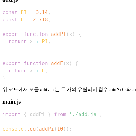
const
PI
=
3.14
;
const
E
=
2.718
;
export
function
addPi
(
x
)
{
return
 x 
+
PI
;
}
export
function
addE
(
x
)
{
return
 x 
+
E
;
}
위 코드에서 모듈
는 두 개의 유틸리티 함수
와
add.js
addPi()
a
main.js
import
{
 addPi 
}
from
'./add.js'
;
console
.
log
(
addPi
(
10
)
)
;