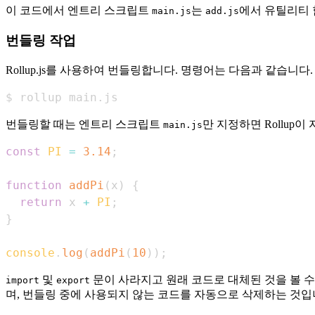
이 코드에서 엔트리 스크립트
는
에서 유틸리티
main.js
add.js
번들링 작업
Rollup.js를 사용하여 번들링합니다. 명령어는 다음과 같습니다.
$ rollup main.js
번들링할 때는 엔트리 스크립트
만 지정하면 Rollu
main.js
const
PI
=
3.14
;
function
addPi
(
x
)
{
return
 x 
+
PI
;
}
console
.
log
(
addPi
(
10
)
)
;
및
문이 사라지고 원래 코드로 대체된 것을 볼 수
import
export
며, 번들링 중에 사용되지 않는 코드를 자동으로 삭제하는 것입니