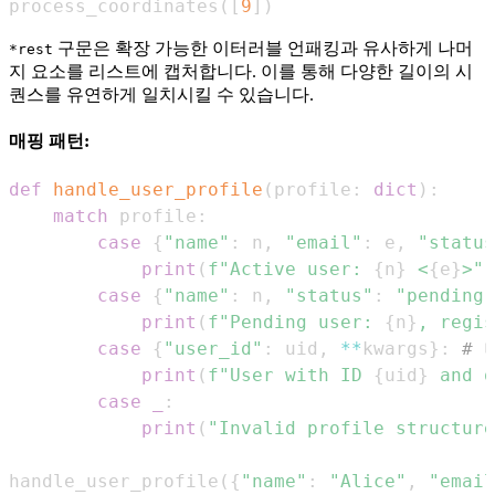
process_coordinates
(
[
9
]
)
구문은 확장 가능한 이터러블 언패킹과 유사하게 나머
*rest
지 요소를 리스트에 캡처합니다. 이를 통해 다양한 길이의 시
퀀스를 유연하게 일치시킬 수 있습니다.
매핑 패턴:
def
handle_user_profile
(
profile
:
dict
)
:
match
 profile
:
case
{
"name"
:
 n
,
"email"
:
 e
,
"status
print
(
f"Active user: 
{
n
}
 <
{
e
}
>"
)
case
{
"name"
:
 n
,
"status"
:
"pending"
print
(
f"Pending user: 
{
n
}
, regis
case
{
"user_id"
:
 uid
,
**
kwargs
}
:
# 
print
(
f"User with ID 
{
uid
}
 and o
case
_
:
print
(
"Invalid profile structure
handle_user_profile
(
{
"name"
:
"Alice"
,
"email