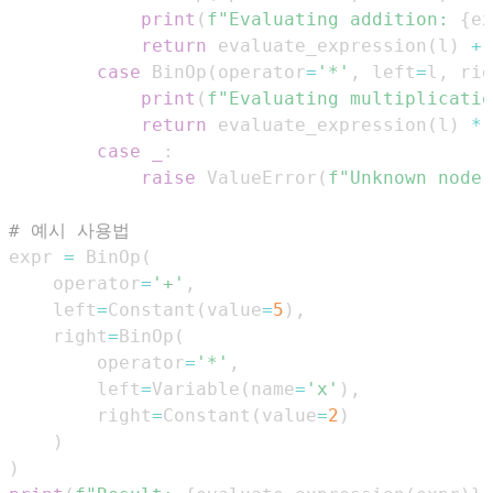
print
(
f"Evaluating addition: 
{
ex
return
 evaluate_expression
(
l
)
+
 
case
 BinOp
(
operator
=
'*'
,
 left
=
l
,
 rig
print
(
f"Evaluating multiplicatio
return
 evaluate_expression
(
l
)
*
 
case
_
:
raise
 ValueError
(
f"Unknown node 
# 예시 사용법
expr 
=
 BinOp
(
    operator
=
'+'
,
    left
=
Constant
(
value
=
5
)
,
    right
=
BinOp
(
        operator
=
'*'
,
        left
=
Variable
(
name
=
'x'
)
,
        right
=
Constant
(
value
=
2
)
)
)