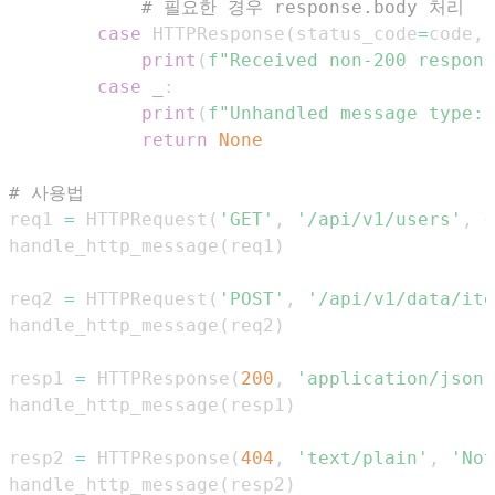
# 필요한 경우 response.body 처리
case
 HTTPResponse
(
status_code
=
code
,
 
print
(
f"Received non-200 respons
case
_
:
print
(
f"Unhandled message type: 
return
None
# 사용법
req1 
=
 HTTPRequest
(
'GET'
,
'/api/v1/users'
,
{
handle_http_message
(
req1
)
req2 
=
 HTTPRequest
(
'POST'
,
'/api/v1/data/ite
handle_http_message
(
req2
)
resp1 
=
 HTTPResponse
(
200
,
'application/json'
handle_http_message
(
resp1
)
resp2 
=
 HTTPResponse
(
404
,
'text/plain'
,
'Not
handle_http_message
(
resp2
)