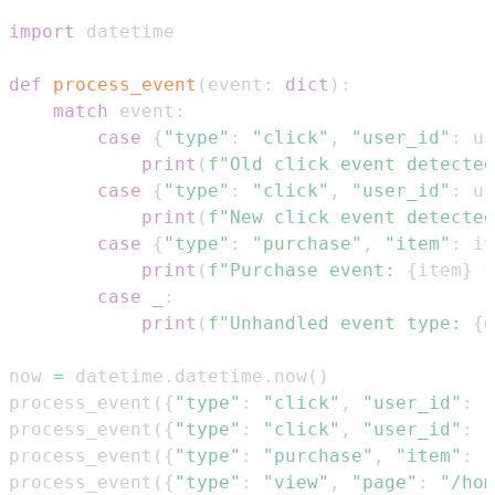
import
def
process_event
(
event
:
dict
)
:
match
 event
:
case
{
"type"
:
"click"
,
"user_id"
:
 us
print
(
f"Old click event detected
case
{
"type"
:
"click"
,
"user_id"
:
 us
print
(
f"New click event detected
case
{
"type"
:
"purchase"
,
"item"
:
 it
print
(
f"Purchase event: 
{
item
}
 f
case
_
:
print
(
f"Unhandled event type: 
{
e
now 
=
 datetime
.
datetime
.
now
(
)
process_event
(
{
"type"
:
"click"
,
"user_id"
:
1
process_event
(
{
"type"
:
"click"
,
"user_id"
:
1
process_event
(
{
"type"
:
"purchase"
,
"item"
:
"
process_event
(
{
"type"
:
"view"
,
"page"
:
"/hom