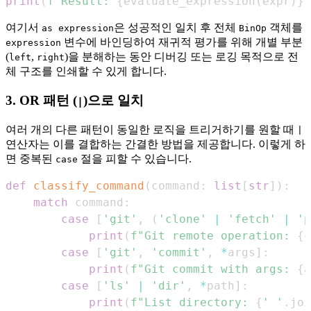
print
(
f"Result: 
{
evaluate_expression
(
expr
)
}
"
여기서
은 성공적인 일치 후 전체
객체를
as expression
BinOp
변수에 바인딩하여 재귀적 평가를 위해 개별 부분
expression
(
,
)을 분해하는 동안 디버깅 또는 로깅 목적으로 전
left
right
체 구조를 인쇄할 수 있게 합니다.
3.
OR
패턴 (
)으로 일치
|
여러 개의 다른 패턴이 동일한 로직을 트리거하기를 원할 때
|
연산자는 이를 결합하는 간결한 방법을 제공합니다. 이렇게 하
면 중복된
절을 피할 수 있습니다.
case
def
classify_command
(
command
:
list
[
str
]
)
:
match
 command
:
case
[
'git'
,
(
'clone'
|
'fetch'
|
'p
print
(
f"Git remote operation: 
{
c
case
[
'git'
,
'commit'
,
*
args
]
:
print
(
f"Git commit with args: 
{
a
case
[
'ls'
|
'dir'
,
*
path
]
:
print
(
f"List directory: 
{
' '
.
joi