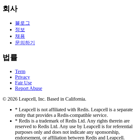
회사
블로그
정보
채용
문의하기
법률
Term
Privacy
Fair Use
Report Abuse
© 2026
Leapcell, Inc.
Based in California.
* Leapcell is not affiliated with Redis. Leapcell is a separate
entity that provides a Redis-compatible service.
* Redis is a trademark of Redis Ltd. Any rights therein are
reserved to Redis Ltd. Any use by Leapcell is for referential
purposes only and does not indicate any sponsorship,
endorsement, or affiliation between Redis and Leapcell.