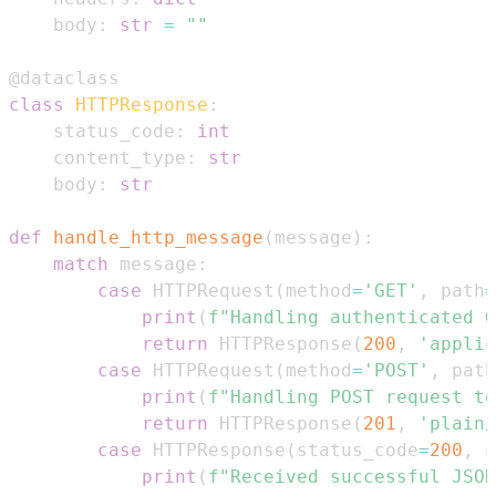
    body
:
str
=
""
@dataclass
class
HTTPResponse
:
    status_code
:
int
    content_type
:
str
    body
:
str
def
handle_http_message
(
message
)
:
match
 message
:
case
 HTTPRequest
(
method
=
'GET'
,
 path
=
print
(
f"Handling authenticated G
return
 HTTPResponse
(
200
,
'applic
case
 HTTPRequest
(
method
=
'POST'
,
 path
print
(
f"Handling POST request to
return
 HTTPResponse
(
201
,
'plain/
case
 HTTPResponse
(
status_code
=
200
,
 c
print
(
f"Received successful JSON