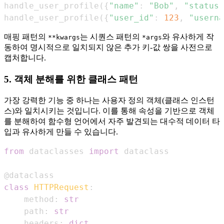
handle_user_profile
(
{
"name"
:
"Bob"
,
"status"
handle_user_profile
(
{
"user_id"
:
123
,
"userna
매핑 패턴의
는 시퀀스 패턴의
와 유사하게 작
**kwargs
*args
동하여 명시적으로 일치되지 않은 추가 키-값 쌍을 사전으로
캡처합니다.
5. 객체 분해를 위한 클래스 패턴
가장 강력한 기능 중 하나는 사용자 정의 객체(클래스 인스턴
스)와 일치시키는 것입니다. 이를 통해 속성을 기반으로 객체
를 분해하여 함수형 언어에서 자주 발견되는 대수적 데이터 타
입과 유사하게 만들 수 있습니다.
from
 dataclasses 
import
@dataclass
class
HTTPRequest
:
    method
:
str
    path
:
str
    headers
:
dict