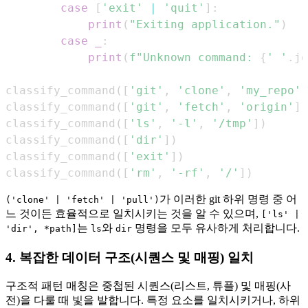
case
[
'exit'
|
'quit'
]
:
print
(
"Exiting application."
)
case
_
:
print
(
f"Unknown command: 
{
' '
.
jo
classify_command
(
[
'git'
,
'clone'
,
'my_repo'
]
classify_command
(
[
'git'
,
'fetch'
,
'origin'
]
)
classify_command
(
[
'ls'
,
'-l'
,
'/tmp'
]
)
classify_command
(
[
'dir'
]
)
classify_command
(
[
'exit'
]
)
classify_command
(
[
'rm'
,
'-rf'
,
'/'
]
)
가 이러한 git 하위 명령 중 어
('clone' | 'fetch' | 'pull')
느 것이든 효율적으로 일치시키는 것을 알 수 있으며,
['ls' |
는
와
명령을 모두 유사하게 처리합니다.
'dir', *path]
ls
dir
4. 복잡한 데이터 구조(시퀀스 및 매핑) 일치
구조적 패턴 매칭은 중첩된 시퀀스(리스트, 튜플) 및 매핑(사
전)을 다룰 때 빛을 발합니다. 특정 요소를 일치시키거나, 하위