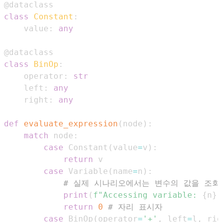
@dataclass
class
Constant
:
    value
:
any
@dataclass
class
BinOp
:
    operator
:
str
    left
:
any
    right
:
any
def
evaluate_expression
(
node
)
:
match
 node
:
case
 Constant
(
value
=
v
)
:
return
case
 Variable
(
name
=
n
)
:
# 실제 시나리오에서는 변수의 값을 조회
print
(
f"Accessing variable: 
{
n
}
"
return
0
# 자리 표시자
case
 BinOp
(
operator
=
'+'
,
 left
=
l
,
 rig