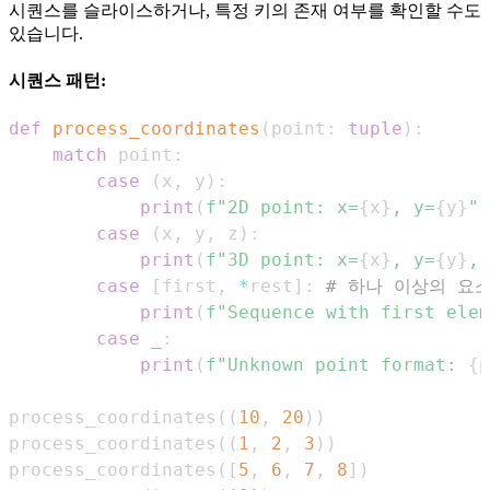
시퀀스를 슬라이스하거나, 특정 키의 존재 여부를 확인할 수도
있습니다.
시퀀스 패턴:
def
process_coordinates
(
point
:
tuple
)
:
match
 point
:
case
(
x
,
 y
)
:
print
(
f"2D point: x=
{
x
}
, y=
{
y
}
"
)
case
(
x
,
 y
,
 z
)
:
print
(
f"3D point: x=
{
x
}
, y=
{
y
}
, 
case
[
first
,
*
rest
]
:
# 하나 이상의 요
print
(
f"Sequence with first elem
case
_
:
print
(
f"Unknown point format: 
{
p
process_coordinates
(
(
10
,
20
)
)
process_coordinates
(
(
1
,
2
,
3
)
)
process_coordinates
(
[
5
,
6
,
7
,
8
]
)