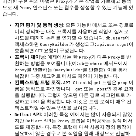
이러한 구현 뒤의 마법은
가 기본 작업을 가로채고 동적
Proxy
으로 새
인스턴스 또는 함수를 생성할 수 있는 기능에 있
Proxy
습니다.
지연 평가 및 동적 생성
: 모든 가능한 메서드 또는 경로를
미리 정의하는 대신 프록시를 사용하면 작업이 실제로
시도될 때까지 논리를 연기할 수 있습니다.
에
db.users
액세스하면
가 생성되고;
이
QueryBuilder
api.users.get
호출되면
요청이 구성됩니다.
GET
프록시 체이닝
: 예제에서는 한
가 다른
를 반
Proxy
Proxy
환하는 방법을 보여줍니다(예:
는
메서드에서
db
where
를 반환하는
를 반환함). 이를 통해
Proxy
QueryBuilder
복잡한 다중 세그먼트 메서드 체인이 가능합니다.
컨텍스트별 트랩 로직
:
의
트랩은
이
API Client
get
prop
름을 동적으로 확인합니다.
또는
인 경우 요청
.get
.post
을 실행합니다. 그렇지 않으면 다른 경로 세그먼트로 가
정하고 URL을 확장합니다. 이것은 트랩 로직이 매우 컨
텍스트적일 수 있는 방법을 보여줍니다.
API
: 이러한 특정 예에서는 많이 사용되지 않았
Reflect
지만
API는
트랩을 미러링하는 정적 메서
Reflect
Proxy
드를 제공합니다. 특정 트랩에 대한 사용자 정의 동작이
필요하지 않은 경우 기본 작업을 원래 대상으로 전달하