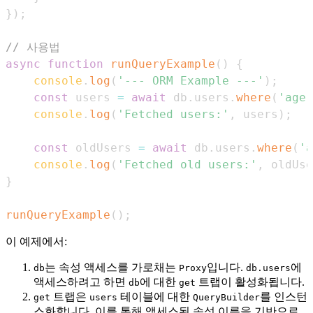
}
)
;
// 사용법
async
function
runQueryExample
(
)
{
console
.
log
(
'--- ORM Example ---'
)
;
const
 users 
=
await
 db
.
users
.
where
(
'age'
console
.
log
(
'Fetched users:'
,
 users
)
;
const
 oldUsers 
=
await
 db
.
users
.
where
(
'a
console
.
log
(
'Fetched old users:'
,
 oldUse
}
runQueryExample
(
)
;
이 예제에서:
는 속성 액세스를 가로채는
입니다.
에
db
Proxy
db.users
액세스하려고 하면
에 대한
트랩이 활성화됩니다.
db
get
트랩은
테이블에 대한
를 인스턴
get
users
QueryBuilder
스화합니다. 이를 통해 액세스된 속성 이름을 기반으로