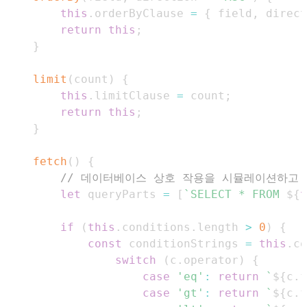
this
.
orderByClause
=
{
 field
,
 direct
return
this
;
}
limit
(
count
)
{
this
.
limitClause
=
 count
;
return
this
;
}
fetch
(
)
{
// 데이터베이스 상호 작용을 시뮬레이션하고
let
 queryParts 
=
[
`
SELECT * FROM 
${
t
if
(
this
.
conditions
.
length
>
0
)
{
const
 conditionStrings 
=
this
.
co
switch
(
c
.
operator
)
{
case
'eq'
:
return
`
${
c
.
f
case
'gt'
:
return
`
${
c
.
f