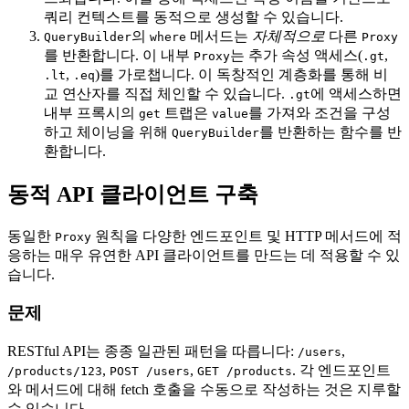
쿼리 컨텍스트를 동적으로 생성할 수 있습니다.
의
메서드는
자체적으로
다른
QueryBuilder
where
Proxy
를 반환합니다. 이 내부
는 추가 속성 액세스(
,
Proxy
.gt
,
)를 가로챕니다. 이 독창적인 계층화를 통해 비
.lt
.eq
교 연산자를 직접 체인할 수 있습니다.
에 액세스하면
.gt
내부 프록시의
트랩은
를 가져와 조건을 구성
get
value
하고 체이닝을 위해
를 반환하는 함수를 반
QueryBuilder
환합니다.
동적 API 클라이언트 구축
동일한
원칙을 다양한 엔드포인트 및 HTTP 메서드에 적
Proxy
응하는 매우 유연한 API 클라이언트를 만드는 데 적용할 수 있
습니다.
문제
RESTful API는 종종 일관된 패턴을 따릅니다:
,
/users
,
,
. 각 엔드포인트
/products/123
POST /users
GET /products
와 메서드에 대해 fetch 호출을 수동으로 작성하는 것은 지루할
수 있습니다.