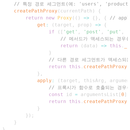
// 특정 경로 세그먼트(예: 'users', 'produ
createPathProxy
(
currentPath
)
{
return
new
Proxy
(
(
)
=>
{
}
,
{
// ap
get
:
(
target
,
 prop
)
=>
{
if
(
[
'get'
,
'post'
,
'put'
,
'
// 메서드가 액세스되는 경우(예:
return
(
data
)
=>
this
.
_r
}
// 다른 경로 세그먼트가 액세스되는 경
return
this
.
createPathProxy
(
}
,
apply
:
(
target
,
 thisArg
,
 argumen
// 프록시가 함수로 호출되는 경우(예: 
const
 id 
=
 argumentsList
[
0
]
;
return
this
.
createPathProxy
(
}
}
)
;
}
}