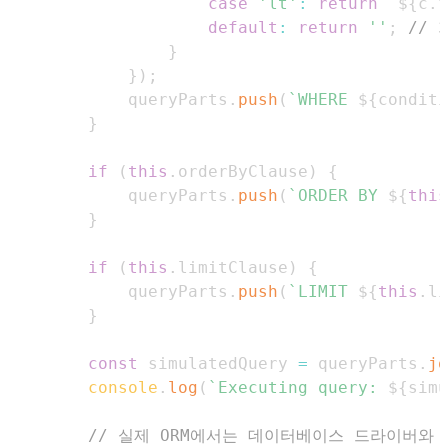
case
'lt'
:
return
`
${
c
.
f
default
:
return
''
;
// 
}
}
)
;
            queryParts
.
push
(
`
WHERE 
${
conditi
}
if
(
this
.
orderByClause
)
{
            queryParts
.
push
(
`
ORDER BY 
${
this
}
if
(
this
.
limitClause
)
{
            queryParts
.
push
(
`
LIMIT 
${
this
.
li
}
const
 simulatedQuery 
=
 queryParts
.
jo
console
.
log
(
`
Executing query: 
${
simu
// 실제 ORM에서는 데이터베이스 드라이버와