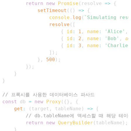
return
new
Promise
(
resolve
=>
{
setTimeout
(
(
)
=>
{
console
.
log
(
`
Simulating resu
resolve
(
[
{
id
:
1
,
name
:
'Alice'
,
{
id
:
2
,
name
:
'Bob'
,
ag
{
id
:
3
,
name
:
'Charlie'
]
)
;
}
,
500
)
;
}
)
;
}
}
// 프록시를 사용한 데이터베이스 파사드
const
 db 
=
new
Proxy
(
{
}
,
{
get
:
(
target
,
 tableName
)
=>
{
// db.tableName에 액세스할 때 해당 테이
return
new
QueryBuilder
(
tableName
)
;
}