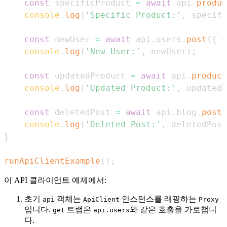
const
 specificProduct 
=
await
 api
.
produc
console
.
log
(
'Specific Product:'
,
 specifi
const
 newUser 
=
await
 api
.
users
.
post
(
{
n
console
.
log
(
'New User:'
,
 newUser
)
;
const
 updatedProduct 
=
await
 api
.
product
console
.
log
(
'Updated Product:'
,
 updatedP
const
 deletedPost 
=
await
 api
.
blog
.
posts
console
.
log
(
'Deleted Post:'
,
 deletedPost
}
runApiClientExample
(
)
;
이 API 클라이언트 예제에서:
초기
객체는
인스턴스를 래핑하는
api
ApiClient
Proxy
입니다.
트랩은
와 같은 호출을 가로챕니
get
api.users
다.