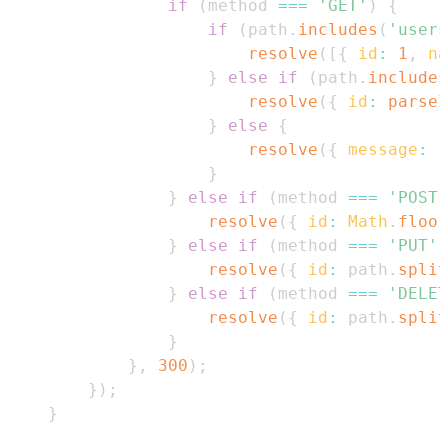
if
(
method 
===
'GET'
)
{
if
(
path
.
includes
(
'users
resolve
(
[
{
id
:
1
,
na
}
else
if
(
path
.
includes
resolve
(
{
id
:
parseI
}
else
{
resolve
(
{
message
:
`
}
}
else
if
(
method 
===
'POST'
resolve
(
{
id
:
Math
.
floor
}
else
if
(
method 
===
'PUT'
)
resolve
(
{
id
:
 path
.
split
}
else
if
(
method 
===
'DELET
resolve
(
{
id
:
 path
.
split
}
}
,
300
)
;
}
)
;
}