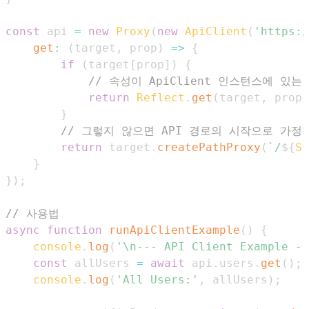
const
 api 
=
new
Proxy
(
new
ApiClient
(
'https:/
get
:
(
target
,
 prop
)
=>
{
if
(
target
[
prop
]
)
{
// 속성이 ApiClient 인스턴스에 있는 
return
Reflect
.
get
(
target
,
 prop
)
}
// 그렇지 않으면 API 경로의 시작으로 가정합니
return
 target
.
createPathProxy
(
`
/
${
St
}
}
)
;
// 사용법
async
function
runApiClientExample
(
)
{
console
.
log
(
'\n--- API Client Example --
const
 allUsers 
=
await
 api
.
users
.
get
(
)
;
console
.
log
(
'All Users:'
,
 allUsers
)
;