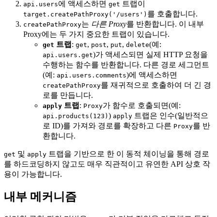
에 액세스하면
트랩이
api.users
get
를 호출합니다.
target.createPathProxy('/users')
는
다른 Proxy
를 반환합니다. 이 내부
createPathProxy
Proxy에는 두 가지 중요한 트랩이 있습니다.
트랩
:
,
,
,
(예:
get
get
post
put
delete
)가 액세스되면 실제 HTTP 요청을
api.users.get
수행하는 함수를 반환합니다. 다른 경로 세그먼트
(예:
)에 액세스하면
api.users.comments
를 재귀적으로 호출하여 더 긴 경
createPathProxy
로를 만듭니다.
트랩
:
가 함수로 호출되면(예:
apply
Proxy
)
트랩은 인수(일반적으
api.products(123)
apply
로 ID)를 가져와 경로를 확장하고 다른
를 반
Proxy
환합니다.
및
트랩을 기반으로 한 이 동적 체이닝을 통해 경로
get
apply
를 하드코딩하지 않고도 매우 직관적이고 유연한 API 상호 작
용이 가능합니다.
내부 메커니즘