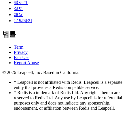
블로그
정보
채용
문의하기
법률
Term
Privacy
Fair Use
Report Abuse
© 2026
Leapcell, Inc.
Based in California.
* Leapcell is not affiliated with Redis. Leapcell is a separate
entity that provides a Redis-compatible service.
* Redis is a trademark of Redis Ltd. Any rights therein are
reserved to Redis Ltd. Any use by Leapcell is for referential
purposes only and does not indicate any sponsorship,
endorsement, or affiliation between Redis and Leapcell.