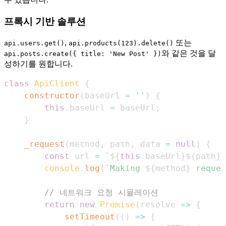
프록시 기반 솔루션
,
또는
api.users.get()
api.products(123).delete()
와 같은 것을 달
api.posts.create({ title: 'New Post' })
성하기를 원합니다.
class
ApiClient
{
constructor
(
baseUrl 
=
''
)
{
this
.
baseUrl
=
 baseUrl
;
}
_request
(
method
,
 path
,
 data 
=
null
)
{
const
 url 
=
`
${
this
.
baseUrl
}
${
path
}
`
console
.
log
(
`
Making 
${
method
}
 reques
// 네트워크 요청 시뮬레이션
return
new
Promise
(
resolve
=>
{
setTimeout
(
(
)
=>
{