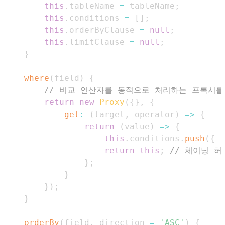
this
.
tableName
=
 tableName
;
this
.
conditions
=
[
]
;
this
.
orderByClause
=
null
;
this
.
limitClause
=
null
;
}
where
(
field
)
{
// 비교 연산자를 동적으로 처리하는 프록시를
return
new
Proxy
(
{
}
,
{
get
:
(
target
,
 operator
)
=>
{
return
(
value
)
=>
{
this
.
conditions
.
push
(
{
 f
return
this
;
// 체이닝 허
}
;
}
}
)
;
}
orderBy
(
field
,
 direction 
=
'ASC'
)
{