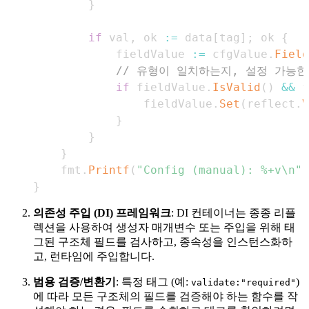
}
if
 val
,
 ok 
:=
 data
[
tag
]
;
 ok 
{
			fieldValue 
:=
 cfgValue
.
Field
// 유형이 일치하는지, 설정 가능한
if
 fieldValue
.
IsValid
(
)
&&
 f
				fieldValue
.
Set
(
reflect
.
V
}
}
}
	fmt
.
Printf
(
"Config (manual): %+v\n"
,
}
의존성 주입 (DI) 프레임워크
: DI 컨테이너는 종종 리플
렉션을 사용하여 생성자 매개변수 또는 주입을 위해 태
그된 구조체 필드를 검사하고, 종속성을 인스턴스화하
고, 런타임에 주입합니다.
범용 검증/변환기
: 특정 태그 (예:
)
validate:"required"
에 따라 모든 구조체의 필드를 검증해야 하는 함수를 작