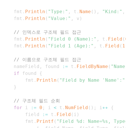
	fmt
.
Println
(
"Type:"
,
 t
.
Name
(
)
,
"Kind:"
,
 
	fmt
.
Println
(
"Value:"
,
 v
)
// 인덱스로 구조체 필드 접근
	fmt
.
Println
(
"Field 0 (Name):"
,
 t
.
Field
(
0
	fmt
.
Println
(
"Field 1 (Age):"
,
 t
.
Field
(
1
)
// 이름으로 구조체 필드 접근
	nameField
,
 found 
:=
 t
.
FieldByName
(
"Name"
if
 found 
{
		fmt
.
Println
(
"Field by Name 'Name':"
,
}
// 구조체 필드 순회
for
 i 
:=
0
;
 i 
<
 t
.
NumField
(
)
;
 i
++
{
		field 
:=
 t
.
Field
(
i
)
		fmt
.
Printf
(
"Field %d: Name=%s, Type=