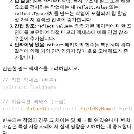
힙 할당
: 많은
작업, 특히 구조체 필드 또는 배열
reflect
요소를 검사하는 작업에는 새
또는
reflect.Value
개체를 만드는 작업이 포함되어 힙 할당
reflect.Type
및 가비지 컬렉션 압력이 증가합니다.
간접 참조
:
는 종종 기본 데이터에 대한 포
reflect.Value
인터를 보유하여 직접 메모리 액세스에 비해 간접 참조
수준이 추가됩니다.
인라이닝 없음
:
패키지의 함수는 복잡하며 컴파
reflect
일러에 의해 거의 인라인되지 않아 호출 오버헤드가 증
가합니다.
간단한 필드 액세스를 고려하십시오.
// 직접 액세스 (빠름)
myStruct
.
// 리플렉션 액세스 (느림)
reflect
.
ValueOf
(
myStruct
)
.
FieldByName
(
"Field
반복되는 작업의 경우 그 차이는 몇 배나 될 수 있습니다. 벤치
마킹은 특정 사용 사례에서 실제 영향을 이해하는 데 중요합니
다.