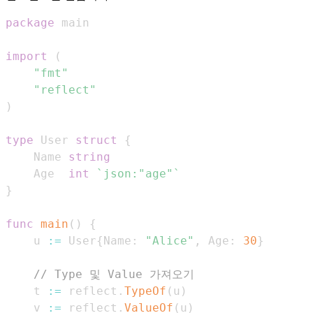
package
import
(
"fmt"
"reflect"
)
type
 User 
struct
{
	Name 
string
	Age  
int
`json:"age"`
}
func
main
(
)
{
	u 
:=
 User
{
Name
:
"Alice"
,
 Age
:
30
}
// Type 및 Value 가져오기
	t 
:=
 reflect
.
TypeOf
(
u
)
	v 
:=
 reflect
.
ValueOf
(
u
)