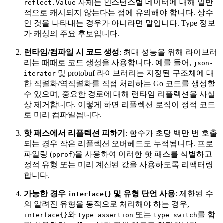
자체는 인스턴스별 데이터에 대해 일반
reflect.Value
적으로 캐시되지 않는다는 점에 유의해야 합니다. 상수
인 것을 나타내는 경우가 아니라면 말입니다. Type 정보
가 캐싱의 주요 후보입니다.
런타임/컴파일 시 코드 생성
: 최대 성능을 위해 라이브러
리는 때때로 코드 생성을 사용합니다. 예를 들어,
json-
및 protobuf 라이브러리는 지정된 구조체에 대
iterator
한 직렬화/역직렬화를 직접 처리하는 Go 코드를 생성할
수 있으며, 중요한 경로에 대해 런타임 리플렉션을 사실
상 제거합니다. 이렇게 하면 리플렉션 로직이 정적 코드
로 미리 컴파일됩니다.
핫 패스에서 리플렉션 피하기
: 함수가 초당 백만 번 호출
되는 경우 작은 리플렉션 오버헤드도 누적됩니다. 프로
파일링 (
)을 사용하여 이러한 핫 패스를 식별하고
pprof
정적 유형 또는 미리 계산된 값을 사용하도록 리팩터링
합니다.
가능한 경우
및 유형 단언 사용
: 제한된 수
interface{}
의 알려진 유형을 동적으로 처리해야 하는 경우,
와
또는
를 함
interface{}
type assertion
type switch