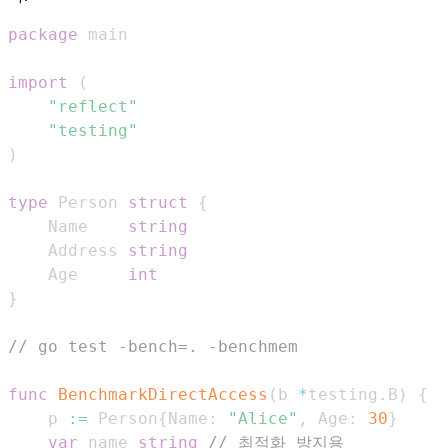
package
import
(
"reflect"
"testing"
)
type
 Person 
struct
{
	Name    
string
	Address 
string
	Age     
int
}
// go test -bench=. -benchmem
func
BenchmarkDirectAccess
(
b 
*
testing
.
B
)
{
	p 
:=
 Person
{
Name
:
"Alice"
,
 Age
:
30
}
var
 name 
string
// 최적화 방지용