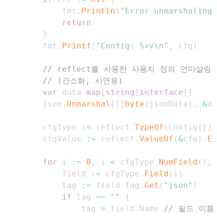
		fmt
.
Println
(
"Error unmarshaling:
return
}
	fmt
.
Printf
(
"Config: %+v\n"
,
 cfg
)
// reflect를 사용한 사용자 정의 언마샬링
// (간소화, 시연용)
var
 data 
map
[
string
]
interface
{
}
	json
.
Unmarshal
(
[
]
byte
(
jsonData
)
,
&
da
	cfgType 
:=
 reflect
.
TypeOf
(
Config
{
}
)
	cfgValue 
:=
 reflect
.
ValueOf
(
&
cfg
)
.
El
for
 i 
:=
0
;
 i 
<
 cfgType
.
NumField
(
)
;
 
		field 
:=
 cfgType
.
Field
(
i
)
		tag 
:=
 field
.
Tag
.
Get
(
"json"
)
if
 tag 
==
""
{
			tag 
=
 field
.
Name 
// 필드 이름