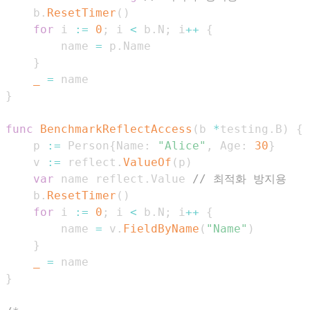
	b
.
ResetTimer
(
)
for
 i 
:=
0
;
 i 
<
 b
.
N
;
 i
++
{
		name 
=
 p
.
}
_
=
}
func
BenchmarkReflectAccess
(
b 
*
testing
.
B
)
{
	p 
:=
 Person
{
Name
:
"Alice"
,
 Age
:
30
}
	v 
:=
 reflect
.
ValueOf
(
p
)
var
 name reflect
.
Value 
// 최적화 방지용
	b
.
ResetTimer
(
)
for
 i 
:=
0
;
 i 
<
 b
.
N
;
 i
++
{
		name 
=
 v
.
FieldByName
(
"Name"
)
}
_
=
}