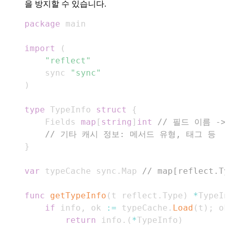
을 방지할 수 있습니다.
package
import
(
"reflect"
	sync 
"sync"
)
type
 TypeInfo 
struct
{
	Fields 
map
[
string
]
int
// 필드 이름 -
// 기타 캐시 정보: 메서드 유형, 태그 등
}
var
 typeCache sync
.
Map 
// map[reflect.Ty
func
getTypeInfo
(
t reflect
.
Type
)
*
TypeIn
if
 info
,
 ok 
:=
 typeCache
.
Load
(
t
)
;
 ok
return
 info
.
(
*
TypeInfo
)