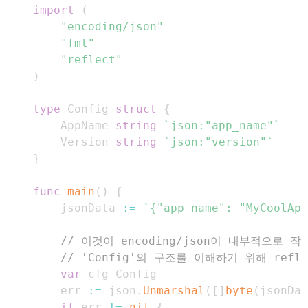
import
(
"encoding/json"
"fmt"
"reflect"
)
type
 Config 
struct
{
	AppName 
string
`json:"app_name"`
	Version 
string
`json:"version"`
}
func
main
(
)
{
	jsonData 
:=
`{"app_name": "MyCoolApp
// 이것이 encoding/json이 내부적으로 
// 'Config'의 구조를 이해하기 위해 refl
var
	err 
:=
 json
.
Unmarshal
(
[
]
byte
(
jsonDat
if
 err 
!=
nil
{