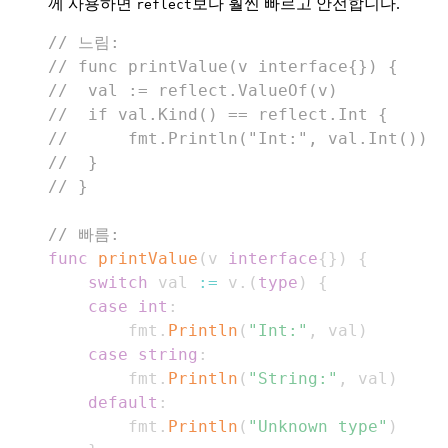
께 사용하면
보다 훨씬 빠르고 안전합니다.
reflect
// 느림:
// func printValue(v interface{}) {
// 	val := reflect.ValueOf(v)
// 	if val.Kind() == reflect.Int {
// 		fmt.Println("Int:", val.Int())
// 	}
// }
// 빠름:
func
printValue
(
v 
interface
{
}
)
{
switch
 val 
:=
 v
.
(
type
)
{
case
int
:
		fmt
.
Println
(
"Int:"
,
 val
)
case
string
:
		fmt
.
Println
(
"String:"
,
 val
)
default
:
		fmt
.
Println
(
"Unknown type"
)