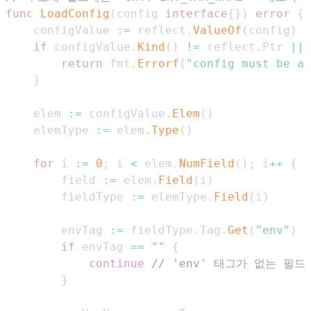
func
LoadConfig
(
config 
interface
{
}
)
error
{
	configValue 
:=
 reflect
.
ValueOf
(
config
)
if
 configValue
.
Kind
(
)
!=
 reflect
.
Ptr 
||
 
return
 fmt
.
Errorf
(
"config must be a 
}
	elem 
:=
 configValue
.
Elem
(
)
	elemType 
:=
 elem
.
Type
(
)
for
 i 
:=
0
;
 i 
<
 elem
.
NumField
(
)
;
 i
++
{
		field 
:=
 elem
.
Field
(
i
)
		fieldType 
:=
 elemType
.
Field
(
i
)
		envTag 
:=
 fieldType
.
Tag
.
Get
(
"env"
)
if
 envTag 
==
""
{
continue
// 'env' 태그가 없는 필
}