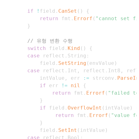
if
!
field
.
CanSet
(
)
{
return
 fmt
.
Errorf
(
"cannot set fi
}
// 유형 변환 수행
switch
 field
.
Kind
(
)
{
case
 reflect
.
String
:
			field
.
SetString
(
envValue
)
case
 reflect
.
Int
,
 reflect
.
Int8
,
 refl
			intValue
,
 err 
:=
 strconv
.
ParseIn
if
 err 
!=
nil
{
return
 fmt
.
Errorf
(
"failed to
}
if
 field
.
OverflowInt
(
intValue
)
{
return
 fmt
.
Errorf
(
"value fo
}
			field
.
SetInt
(
intValue
)
case
 reflect
.
Bool
: