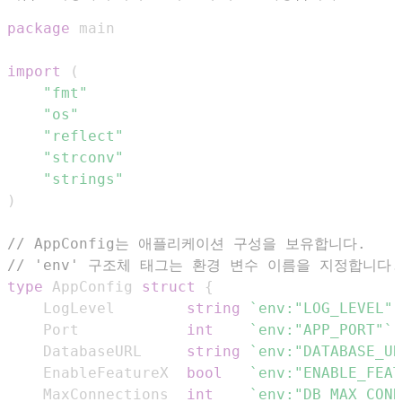
package
import
(
"fmt"
"os"
"reflect"
"strconv"
"strings"
)
// AppConfig는 애플리케이션 구성을 보유합니다.
// 'env' 구조체 태그는 환경 변수 이름을 지정합니다.
type
 AppConfig 
struct
{
	LogLevel        
string
`env:"LOG_LEVEL"`
	Port            
int
`env:"APP_PORT"`
	DatabaseURL     
string
`env:"DATABASE_UR
	EnableFeatureX  
bool
`env:"ENABLE_FEAT
	MaxConnections  
int
`env:"DB_MAX_CONN