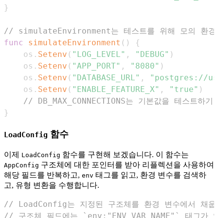
}
// simulateEnvironment는 테스트를 위해 모의 
func
simulateEnvironment
(
)
{
	os
.
Setenv
(
"LOG_LEVEL"
,
"DEBUG"
)
	os
.
Setenv
(
"APP_PORT"
,
"8080"
)
	os
.
Setenv
(
"DATABASE_URL"
,
"postgres://us
	os
.
Setenv
(
"ENABLE_FEATURE_X"
,
"true"
)
// DB_MAX_CONNECTIONS는 기본값을 테스트
}
함수
LoadConfig
이제
함수를 구현해 보겠습니다. 이 함수는
LoadConfig
구조체에 대한 포인터를 받아 리플렉션을 사용하여
AppConfig
해당 필드를 반복하고,
태그를 읽고, 환경 변수를 검색하
env
고, 유형 변환을 수행합니다.
// LoadConfig는 지정된 구조체를 환경 변수에서 채웁
// 구조체 필드에는 `env:"ENV_VAR_NAME"` 태그가