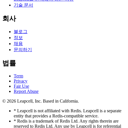
기술 문서
회사
블로그
정보
채용
문의하기
법률
Term
Privacy
Fair Use
Report Abuse
© 2026
Leapcell, Inc.
Based in California.
* Leapcell is not affiliated with Redis. Leapcell is a separate
entity that provides a Redis-compatible service.
* Redis is a trademark of Redis Ltd. Any rights therein are
reserved to Redis Ltd. Any use by Leapcell is for referential