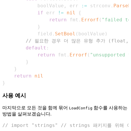
			boolValue
,
 err 
:=
 strconv
.
ParseB
if
 err 
!=
nil
{
return
 fmt
.
Errorf
(
"failed to
}
			field
.
SetBool
(
boolValue
)
// 필요한 경우 더 많은 유형 추가 (float, d
default
:
return
 fmt
.
Errorf
(
"unsupported f
}
}
return
nil
}
사용 예시
마지막으로 모든 것을 함께 묶어
함수를 사용하는
LoadConfig
방법을 살펴보겠습니다.
// import "strings" // strings 패키지를 위