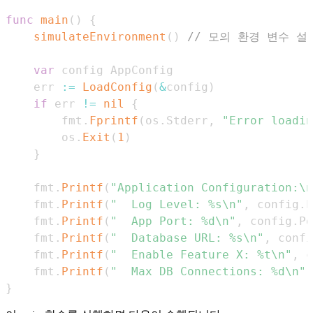
func
main
(
)
{
simulateEnvironment
(
)
// 모의 환경 변수 설
var
	err 
:=
LoadConfig
(
&
config
)
if
 err 
!=
nil
{
		fmt
.
Fprintf
(
os
.
Stderr
,
"Error loadin
		os
.
Exit
(
1
)
}
	fmt
.
Printf
(
"Application Configuration:\n
	fmt
.
Printf
(
"  Log Level: %s\n"
,
 config
.
L
	fmt
.
Printf
(
"  App Port: %d\n"
,
 config
.
Po
	fmt
.
Printf
(
"  Database URL: %s\n"
,
 confi
	fmt
.
Printf
(
"  Enable Feature X: %t\n"
,
 c
	fmt
.
Printf
(
"  Max DB Connections: %d\n"
,
}