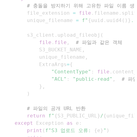
# 충돌을 방지하기 위해 고유한 파일 이름 생
        file_extension 
=
file
.
filename
.
split
        unique_filename 
=
f"
{
uuid
.
uuid4
(
)
}
.
{
        s3_client
.
upload_fileobj
(
file
.
file
,
# 파일과 같은 객체
            S3_BUCKET_NAME
,
            unique_filename
,
            ExtraArgs
=
{
"ContentType"
:
file
.
content_
"ACL"
:
"public-read"
,
# 파
}
,
)
# 파일의 공개 URL 반환
return
f"
{
S3_PUBLIC_URL
}
/
{
unique_fil
except
 Exception 
as
 e
:
print
(
f"S3 업로드 오류: 
{
e
}
"
)