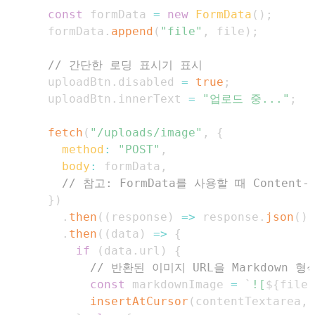
const
 formData 
=
new
FormData
(
)
;
      formData
.
append
(
"file"
,
 file
)
;
// 간단한 로딩 표시기 표시
      uploadBtn
.
disabled
=
true
;
      uploadBtn
.
innerText
=
"업로드 중..."
;
fetch
(
"/uploads/image"
,
{
method
:
"POST"
,
body
:
 formData
,
// 참고: FormData를 사용할 때 Conte
}
)
.
then
(
(
response
)
=>
 response
.
json
(
)
)
.
then
(
(
data
)
=>
{
if
(
data
.
url
)
{
// 반환된 이미지 URL을 Markdown
const
 markdownImage 
=
`
![
${
file
.
insertAtCursor
(
contentTextarea
,
 