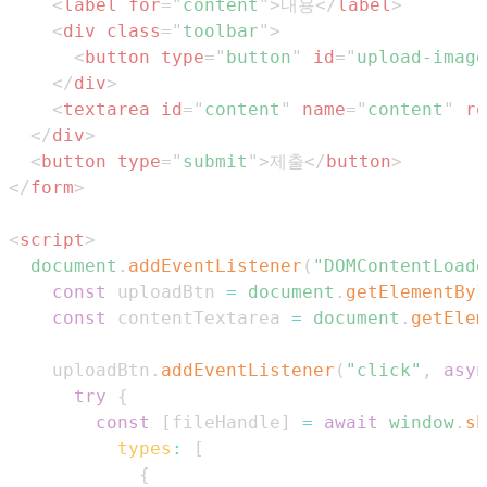
<
label
for
=
"
content
"
>
내용
</
label
>
<
div
class
=
"
toolbar
"
>
<
button
type
=
"
button
"
id
=
"
upload-image
</
div
>
<
textarea
id
=
"
content
"
name
=
"
content
"
ro
</
div
>
<
button
type
=
"
submit
"
>
제출
</
button
>
</
form
>
<
script
>
document
.
addEventListener
(
"DOMContentLoade
const
 uploadBtn 
=
document
.
getElementByI
const
 contentTextarea 
=
document
.
getElem
    uploadBtn
.
addEventListener
(
"click"
,
asyn
try
{
const
[
fileHandle
]
=
await
window
.
sh
types
:
[
{