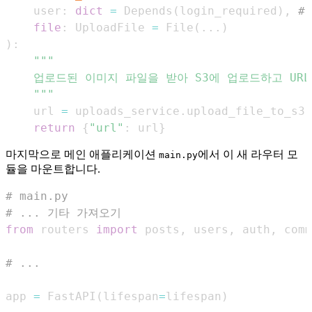
    user
:
dict
=
 Depends
(
login_required
)
,
#
file
:
 UploadFile 
=
 File
(
.
.
.
)
)
:
    """
    url 
=
 uploads_service
.
upload_file_to_s3
(
return
{
"url"
:
 url
}
마지막으로 메인 애플리케이션
에서 이 새 라우터 모
main.py
듈을 마운트합니다.
# main.py
# ... 기타 가져오기
from
 routers 
import
 posts
,
 users
,
 auth
,
 comm
# ...
app 
=
 FastAPI
(
lifespan
=
lifespan
)