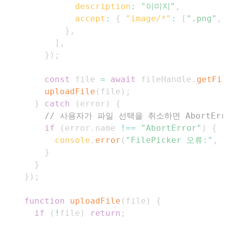
description
:
"이미지"
,
accept
:
{
"image/*"
:
[
".png"
,
}
,
]
,
}
)
;
const
 file 
=
await
 fileHandle
.
getFil
uploadFile
(
file
)
;
}
catch
(
error
)
{
// 사용자가 파일 선택을 취소하면 AbortEr
if
(
error
.
name
!==
"AbortError"
)
{
console
.
error
(
"FilePicker 오류:"
,
 
}
}
}
)
;
function
uploadFile
(
file
)
{
if
(
!
file
)
return
;