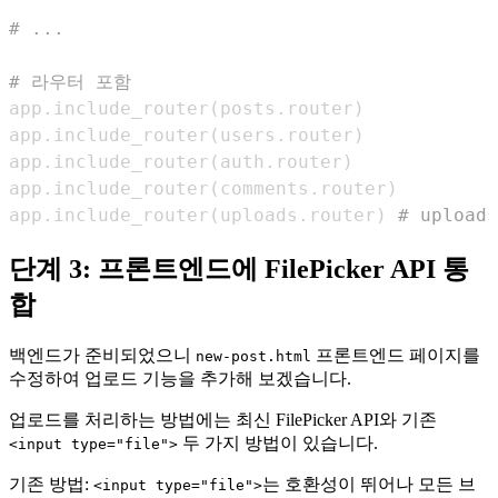
# ...
# 라우터 포함
app
.
include_router
(
posts
.
router
)
app
.
include_router
(
users
.
router
)
app
.
include_router
(
auth
.
router
)
app
.
include_router
(
comments
.
router
)
app
.
include_router
(
uploads
.
router
)
# uploa
단계 3: 프론트엔드에 FilePicker API 통
합
백엔드가 준비되었으니
프론트엔드 페이지를
new-post.html
수정하여 업로드 기능을 추가해 보겠습니다.
업로드를 처리하는 방법에는 최신 FilePicker API와 기존
두 가지 방법이 있습니다.
<input type="file">
기존 방법:
는 호환성이 뛰어나 모든 브
<input type="file">