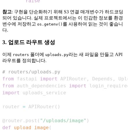
raise
참고
: 구현을 단순화하기 위해 S3 연결 매개변수가 하드코딩
되어 있습니다. 실제 프로젝트에서는 이 민감한 정보를 환경
변수에 저장하고
를 사용하여 읽는 것이 좋습니
os.getenv()
다.
3. 업로드 라우트 생성
이제
폴더에
라는 새 파일을 만들고 API
routers
uploads.py
라우트를 정의합니다.
# routers/uploads.py
from
 fastapi 
import
 APIRouter
,
 Depends
,
 Uplo
from
 auth_dependencies 
import
import
router 
=
 APIRouter
(
)
@router
.
post
(
"/uploads/image"
)
def
upload_image
(