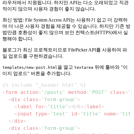
라우저에서 지원됩니다. 하지만 API는 다소 오래되었고 직관
적이지 않으며 사용자 경험이 좋지 않습니다.
최신 방법: File System Access API는 사용하기 쉽고 더 강력하
며 더 나은 사용자 경험을 제공할 수 있습니다. 하지만 기존 방
법만큼 호환성이 좋지 않으며 보안 컨텍스트(HTTPS)에서 실
행해야 합니다.
블로그가 최신 프로젝트이므로 FilePicker API를 사용하여 파
일 업로드를 구현하겠습니다.
을 열고
위에 툴바와 "이
templates/new-post.html
textarea
미지 업로드" 버튼을 추가합니다.
<
form
action
=
"
/posts
"
method
=
"
POST
"
class
=
"
p
<
div
class
=
"
form-group
"
>
<
label
for
=
"
title
"
>
제목
</
label
>
<
input
type
=
"
text
"
id
=
"
title
"
name
=
"
titl
</
div
>
<
div
class
=
"
form-group
"
>