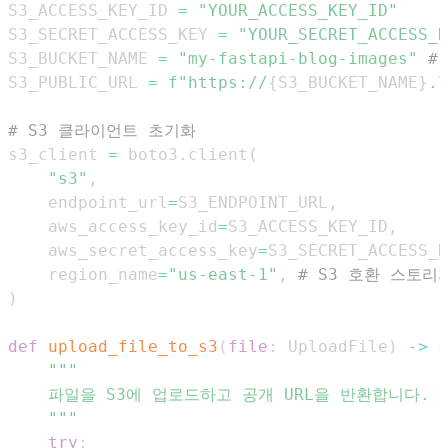
S3_ACCESS_KEY_ID 
=
"YOUR_ACCESS_KEY_ID"
S3_SECRET_ACCESS_KEY 
=
"YOUR_SECRET_ACCESS_K
S3_BUCKET_NAME 
=
"my-fastapi-blog-images"
#
S3_PUBLIC_URL 
=
f"https://
{
S3_BUCKET_NAME
}
.l
# S3 클라이언트 초기화
s3_client 
=
 boto3
.
client
(
"s3"
,
    endpoint_url
=
S3_ENDPOINT_URL
,
    aws_access_key_id
=
S3_ACCESS_KEY_ID
,
    aws_secret_access_key
=
S3_SECRET_ACCESS_K
    region_name
=
"us-east-1"
,
# S3 호환 스토
)
def
upload_file_to_s3
(
file
:
 UploadFile
)
-
>
s
    """
try
: