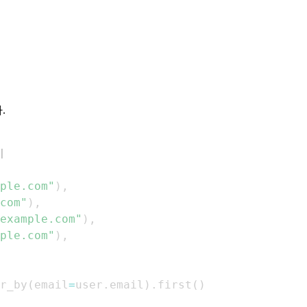
.
기
ple.com"
)
,
com"
)
,
example.com"
)
,
ple.com"
)
,
r_by
(
email
=
user
.
email
)
.
first
(
)