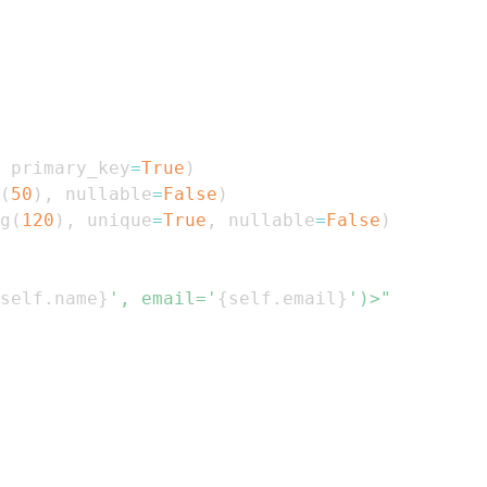
 primary_key
=
True
)
(
50
)
,
 nullable
=
False
)
g
(
120
)
,
 unique
=
True
,
 nullable
=
False
)
self
.
name
}
', email='
{
self
.
email
}
')>"