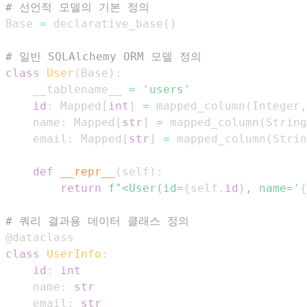
# 선언적 모델의 기본 정의
Base 
=
 declarative_base
(
)
# 일반 SQLAlchemy ORM 모델 정의
class
User
(
Base
)
:
    __tablename__ 
=
'users'
id
:
 Mapped
[
int
]
=
 mapped_column
(
Integer
,
    name
:
 Mapped
[
str
]
=
 mapped_column
(
String
    email
:
 Mapped
[
str
]
=
 mapped_column
(
Strin
def
__repr__
(
self
)
:
return
f"<User(id=
{
self
.
id
}
, name='
{
# 쿼리 결과용 데이터 클래스 정의
@dataclass
class
UserInfo
:
id
:
int
    name
:
str
    email
:
str