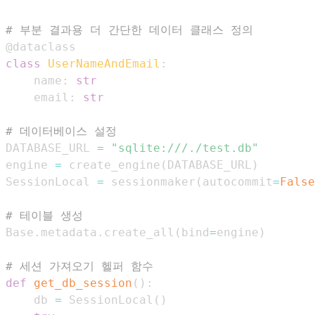
# 부분 결과용 더 간단한 데이터 클래스 정의
@dataclass
class
UserNameAndEmail
:
    name
:
str
    email
:
str
# 데이터베이스 설정
DATABASE_URL 
=
"sqlite:///./test.db"
engine 
=
 create_engine
(
DATABASE_URL
)
SessionLocal 
=
 sessionmaker
(
autocommit
=
False
# 테이블 생성
Base
.
metadata
.
create_all
(
bind
=
engine
)
# 세션 가져오기 헬퍼 함수
def
get_db_session
(
)
:
    db 
=
 SessionLocal
(
)