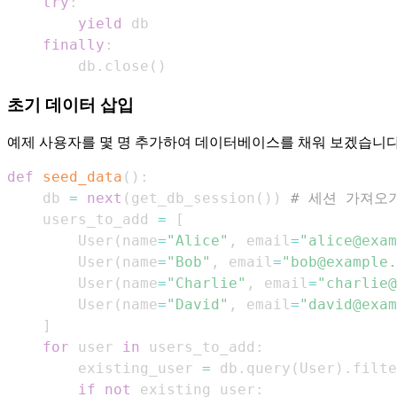
try
:
yield
finally
:
        db
.
close
(
)
초기 데이터 삽입
예제 사용자를 몇 명 추가하여 데이터베이스를 채워 보겠습니다
def
seed_data
(
)
:
    db 
=
next
(
get_db_session
(
)
)
# 세션 가져오
    users_to_add 
=
[
        User
(
name
=
"Alice"
,
 email
=
"alice@exam
        User
(
name
=
"Bob"
,
 email
=
"bob@example.
        User
(
name
=
"Charlie"
,
 email
=
"charlie@
        User
(
name
=
"David"
,
 email
=
"david@exam
]
for
 user 
in
 users_to_add
:
        existing_user 
=
 db
.
query
(
User
)
.
filte
if
not
 existing_user
: