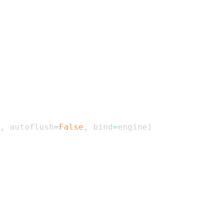
,
 autoflush
=
False
,
 bind
=
engine
)