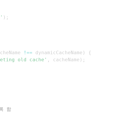
'
)
;
cheName 
!==
 dynamicCacheName
)
{
eting old cache'
,
 cacheName
)
;
록 함