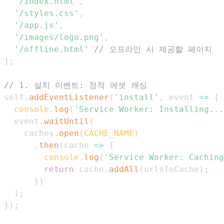
'/index.html'
,
'/styles.css'
,
'/app.js'
,
'/images/logo.png'
,
'/offline.html'
// 오프라인 시 제공할 페이지
]
;
// 1. 설치 이벤트: 정적 에셋 캐싱
self
.
addEventListener
(
'install'
,
event
=>
{
console
.
log
(
'Service Worker: Installing...
  event
.
waitUntil
(
    caches
.
open
(
CACHE_NAME
)
.
then
(
cache
=>
{
console
.
log
(
'Service Worker: Caching
return
 cache
.
addAll
(
urlsToCache
)
;
}
)
)
;
}
)
;