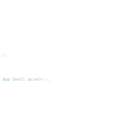
'
)
;
 App Shell assets'
)
;