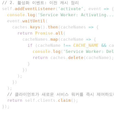
// 2. 활성화 이벤트: 이전 캐시 정리
self
.
addEventListener
(
'activate'
,
event
=>
{
console
.
log
(
'Service Worker: Activating...
  event
.
waitUntil
(
    caches
.
keys
(
)
.
then
(
cacheNames
=>
{
return
Promise
.
all
(
        cacheNames
.
map
(
cacheName
=>
{
if
(
cacheName 
!==
CACHE_NAME
&&
 ca
console
.
log
(
'Service Worker: Del
return
 caches
.
delete
(
cacheName
)
;
}
}
)
)
;
}
)
)
;
// 클라이언트가 새로운 서비스 워커를 즉시 제어하도
return
 self
.
clients
.
claim
(
)
;
}
)
;