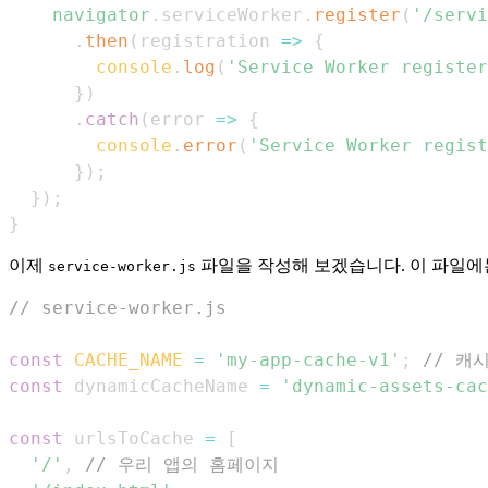
navigator
.
serviceWorker
.
register
(
'/servi
.
then
(
registration
=>
{
console
.
log
(
'Service Worker register
}
)
.
catch
(
error
=>
{
console
.
error
(
'Service Worker regist
}
)
;
}
)
;
}
이제
파일을 작성해 보겠습니다. 이 파일에
service-worker.js
// service-worker.js
const
CACHE_NAME
=
'my-app-cache-v1'
;
// 캐
const
 dynamicCacheName 
=
'dynamic-assets-cac
const
 urlsToCache 
=
[
'/'
,
// 우리 앱의 홈페이지