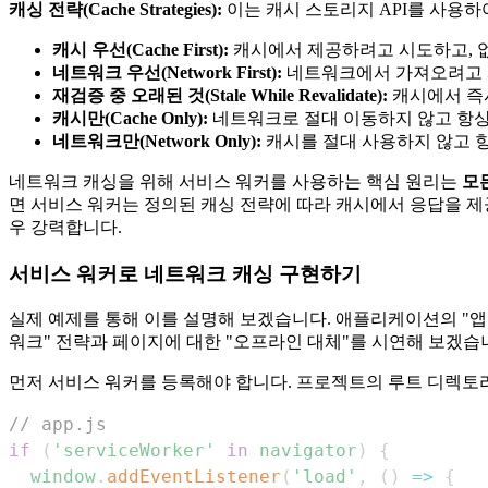
캐싱 전략(Cache Strategies):
이는 캐시 스토리지 API를 사용
캐시 우선(Cache First):
캐시에서 제공하려고 시도하고, 
네트워크 우선(Network First):
네트워크에서 가져오려고 
재검증 중 오래된 것(Stale While Revalidate):
캐시에서 즉
캐시만(Cache Only):
네트워크로 절대 이동하지 않고 항상 
네트워크만(Network Only):
캐시를 절대 사용하지 않고 항
네트워크 캐싱을 위해 서비스 워커를 사용하는 핵심 원리는
모
면 서비스 워커는 정의된 캐싱 전략에 따라 캐시에서 응답을 제
우 강력합니다.
서비스 워커로 네트워크 캐싱 구현하기
실제 예제를 통해 이를 설명해 보겠습니다. 애플리케이션의 "앱 셸"
워크" 전략과 페이지에 대한 "오프라인 대체"를 시연해 보겠습
먼저 서비스 워커를 등록해야 합니다. 프로젝트의 루트 디렉
// app.js
if
(
'serviceWorker'
in
navigator
)
{
window
.
addEventListener
(
'load'
,
(
)
=>
{