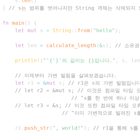
    s
.
len
(
)
}
// s는 범위를 벗어나지만 String 객체는 삭제되지
fn
main
(
)
{
let
mut
 s 
=
String
::
from
(
"hello"
)
;
let
 len 
=
calculate_length
(
&
s
)
;
// 소유
println!
(
"'{'}'의 길이는 {}입니다."
,
 s
,
 le
// 이제부터 가변 빌림을 살펴보겠습니다.
let
 r1 
=
&
mut
 s
;
// r1은 s의 가변 빌림입니
// let r2 = &mut s; // 이것은 컴파일 타
// "s를 한 번에 하나 이
// let r3 = &s; // 이것 또한 컴파일 타임 
// "이미 가변적으로 빌려진 s
    r1
.
push_str
(
", world!"
)
;
// r1을 통해 s