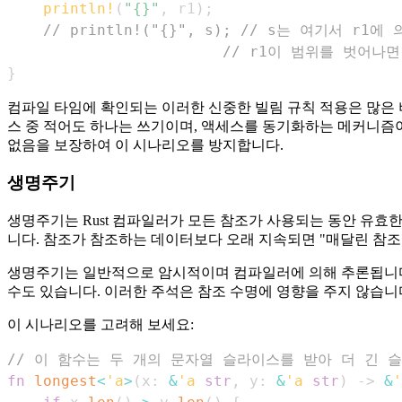
println!
(
"{}"
,
 r1
)
;
// println!("{}", s); // s는 여기서 
// r1이 범위를 벗어나
}
컴파일 타임에 확인되는 이러한 신중한 빌림 규칙 적용은 많은 
스 중 적어도 하나는 쓰기이며, 액세스를 동기화하는 메커니즘이 
없음을 보장하여 이 시나리오를 방지합니다.
생명주기
생명주기는 Rust 컴파일러가 모든 참조가 사용되는 동안 유
니다. 참조가 참조하는 데이터보다 오래 지속되면 "매달린 참조"가
생명주기는 일반적으로 암시적이며 컴파일러에 의해 추론됩니다
수도 있습니다. 이러한 주석은 참조 수명에 영향을 주지 않습니
이 시나리오를 고려해 보세요:
// 이 함수는 두 개의 문자열 슬라이스를 받아 더 긴 
fn
longest
<
'a
>
(
x
:
&
'a
str
,
 y
:
&
'a
str
)
->
&
'