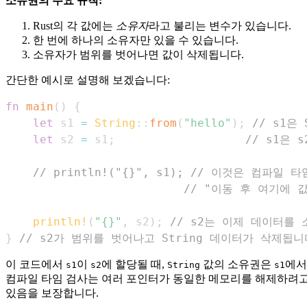
소유권의 주요 규칙:
Rust의 각 값에는
소유자
라고 불리는 변수가 있습니다.
한 번에 하나의 소유자만 있을 수 있습니다.
소유자가 범위를 벗어나면 값이 삭제됩니다.
간단한 예시로 설명해 보겠습니다:
fn
main
(
)
{
let
 s1 
=
String
::
from
(
"hello"
)
;
// s1은
let
 s2 
=
 s1
;
// s1은
// println!("{}", s1); // 이것은 컴파
// "이동 후 여기에 
println!
(
"{}"
,
 s2
)
;
// s2는 이제 데이터를
}
// s2가 범위를 벗어나고 String 데이터가 삭제됩니
이 코드에서
이
에 할당될 때,
값의 소유권은
에
s1
s2
String
s1
컴파일 타임 검사는 여러 포인터가 동일한 메모리를 해제하려고 
있음을 보장합니다.