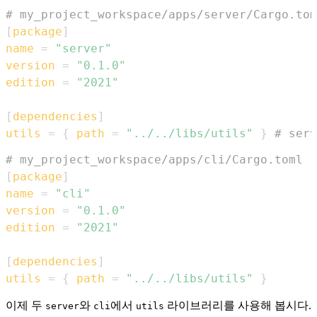
# my_project_workspace/apps/server/Cargo.tom
[
package
]
name
=
"server"
version
=
"0.1.0"
edition
=
"2021"
[
dependencies
]
utils
=
{
path
=
"../../libs/utils"
}
# ser
# my_project_workspace/apps/cli/Cargo.toml
[
package
]
name
=
"cli"
version
=
"0.1.0"
edition
=
"2021"
[
dependencies
]
utils
=
{
path
=
"../../libs/utils"
}
이제 두
와
에서
라이브러리를 사용해 봅시다.
server
cli
utils