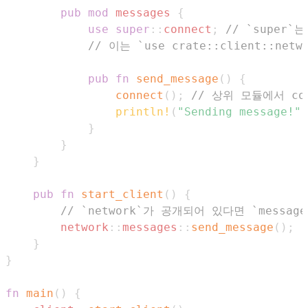
pub
mod
messages
{
use
super
::
connect
;
// `super`
// 이는 `use crate::client::net
pub
fn
send_message
(
)
{
connect
(
)
;
// 상위 모듈에서 co
println!
(
"Sending message!"
)
}
}
}
pub
fn
start_client
(
)
{
// `network`가 공개되어 있다면 `messa
network
::
messages
::
send_message
(
)
;
}
}
fn
main
(
)
{