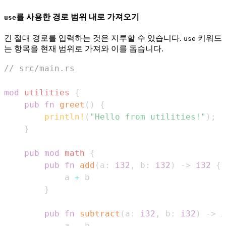
를 사용한 경로 범위 내로 가져오기
use
긴 절대 경로를 입력하는 것은 지루할 수 있습니다.
키워드
use
는 항목을 현재 범위로 가져와 이를 돕습니다.
// src/main.rs
mod
utilities
{
pub
fn
greet
(
)
{
println!
(
"Hello from utilities!"
)
;
}
pub
mod
math
{
pub
fn
add
(
a
:
i32
,
 b
:
i32
)
->
i32
{
            a 
+
}
pub
fn
subtract
(
a
:
i32
,
 b
:
i32
)
->
i
            a 
-