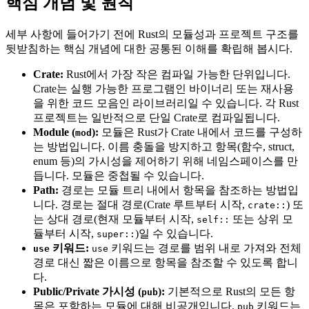
핵심 개념 및 원칙
세부 사항에 들어가기 전에 Rust의 모듈성과 프로젝트 구조를
뒷받침하는 핵심 개념에 대한 공통된 이해를 확립해 봅시다.
Crate:
Rust에서 가장 작은 컴파일 가능한 단위입니다.
Crate는 실행 가능한 프로그램인 바이너리 또는 재사용
을 위한 코드 모음인 라이브러리일 수 있습니다. 각 Rust
프로젝트는 일반적으로 단일 Crate로 컴파일됩니다.
Module (
):
모듈은 Rust가 Crate 내에서 코드를 구성하
mod
는 방법입니다. 이름 충돌을 방지하고 항목(함수, struct,
enum 등)의 가시성을 제어하기 위해 네임스페이스를 만
듭니다. 모듈은 중첩될 수 있습니다.
Path:
경로는 모듈 트리 내에서 항목을 참조하는 방법입
니다. 경로는 절대 경로(Crate 루트부터 시작,
) 또
crate::
는 상대 경로(현재 모듈부터 시작,
또는 상위 모
self::
듈부터 시작,
)일 수 있습니다.
super::
키워드:
키워드는 경로를 범위 내로 가져와 전체
use
use
경로 대신 짧은 이름으로 항목을 참조할 수 있도록 합니
다.
Public/Private 가시성 (
):
기본적으로 Rust의 모든 항
pub
목은 포함하는 모듈에 대해 비공개입니다.
키워드는
pub