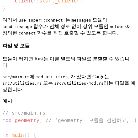
client
::
start_client
(
)
;
}
여기서
는
모듈의
use super::connect;
messages
함수가 전체 경로 없이 상위 모듈인
에
send_message
network
정의된
함수를 직접 호출할 수 있도록 합니다.
connect
파일 및 모듈
모듈이 커지면 Rust는 이를 별도의 파일로 분할할 수 있습니
다.
에
가 있다면 Cargo는
src/main.rs
mod utilities;
또는
라는 파일을 예
src/utilities.rs
src/utilities/mod.rs
상합니다.
예시:
// src/main.rs
mod
geometry
;
// 'geometry' 모듈을 선언하고, 내용
fn
main
(
)
{