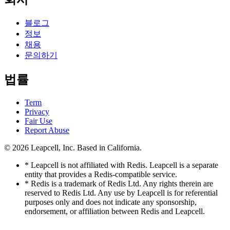
블로그
정보
채용
문의하기
법률
Term
Privacy
Fair Use
Report Abuse
© 2026
Leapcell, Inc.
Based in California.
* Leapcell is not affiliated with Redis. Leapcell is a separate
entity that provides a Redis-compatible service.
* Redis is a trademark of Redis Ltd. Any rights therein are
reserved to Redis Ltd. Any use by Leapcell is for referential
purposes only and does not indicate any sponsorship,
endorsement, or affiliation between Redis and Leapcell.