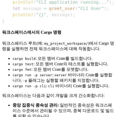
println!
(
"CLI application running..."
)
;
let
 message 
=
greet_user
(
"CLI User"
)
;
println!
(
"{}"
,
 message
)
;
}
워크스페이스에서의 Cargo 명령
워크스페이스 루트(예:
)에서 Cargo 명
my_project_workspace/
령을 실행하면 전체 워크스페이스에 대해 작동합니다.
: 모든 멤버 Crate를 빌드합니다.
cargo build
: 모든 멤버 Crate의 테스트를 실행합니다.
cargo test
: 모든 멤버 Crate를 포맷합니다.
cargo fmt
:
바이너리 Crate를 실행합
cargo run -p server
server
니다.
플래그는 실행할 패키지를 지정합니다.
-p
:
바이너리 Crate를 실행합니다.
cargo run -p cli
cli
워크스페이스는 다음과 같이 개발을 크게 간소화합니다:
중앙 집중식 종속성 관리:
일반적인 종속성은 워크스페
이스 수준에서 관리될 수 있으며, 중복 다운로드 및 빌드
를 피할 수 있습니다.