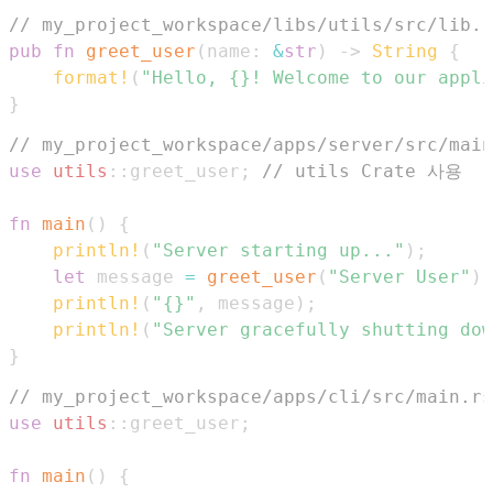
// my_project_workspace/libs/utils/src/lib.r
pub
fn
greet_user
(
name
:
&
str
)
->
String
{
format!
(
"Hello, {}! Welcome to our appli
}
// my_project_workspace/apps/server/src/main
use
utils
::
greet_user
;
// utils Crate 사용
fn
main
(
)
{
println!
(
"Server starting up..."
)
;
let
 message 
=
greet_user
(
"Server User"
)
;
println!
(
"{}"
,
 message
)
;
println!
(
"Server gracefully shutting dow
}
// my_project_workspace/apps/cli/src/main.rs
use
utils
::
greet_user
;
fn
main
(
)
{