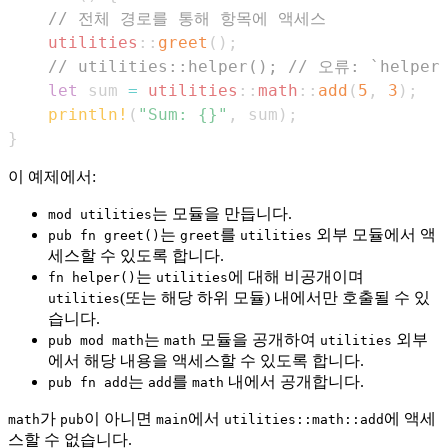
// 전체 경로를 통해 항목에 액세스
utilities
::
greet
(
)
;
// utilities::helper(); // 오류: `hel
let
 sum 
=
utilities
::
math
::
add
(
5
,
3
)
;
println!
(
"Sum: {}"
,
 sum
)
;
}
이 예제에서:
는 모듈을 만듭니다.
mod utilities
는
를
외부 모듈에서 액
pub fn greet()
greet
utilities
세스할 수 있도록 합니다.
는
에 대해 비공개이며
fn helper()
utilities
(또는 해당 하위 모듈) 내에서만 호출될 수 있
utilities
습니다.
는
모듈을 공개하여
외부
pub mod math
math
utilities
에서 해당 내용을 액세스할 수 있도록 합니다.
는
를
내에서 공개합니다.
pub fn add
add
math
가
이 아니면
에서
에 액세
math
pub
main
utilities::math::add
스할 수 없습니다.