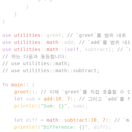
}
}
}
use
utilities
::
greet
;
// `greet`를 범위 내로
use
utilities
::
math
::
add
;
// `add`를 범위 내
use
utilities
::
math
::
{
self
,
 subtract
}
;
// `
// 위는 다음과 동등합니다:
// use utilities::math;
// use utilities::math::subtract;
fn
main
(
)
{
greet
(
)
;
// 이제 `greet`를 직접 호출할 수 
let
 sum 
=
add
(
10
,
7
)
;
// 그리고 `add`를
println!
(
"Sum: {}"
,
 sum
)
;
let
 diff 
=
math
::
subtract
(
10
,
7
)
;
// `
println!
(
"Difference: {}"
,
 diff
)
;