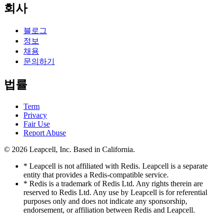
회사
블로그
정보
채용
문의하기
법률
Term
Privacy
Fair Use
Report Abuse
© 2026
Leapcell, Inc.
Based in California.
* Leapcell is not affiliated with Redis. Leapcell is a separate
entity that provides a Redis-compatible service.
* Redis is a trademark of Redis Ltd. Any rights therein are
reserved to Redis Ltd. Any use by Leapcell is for referential
purposes only and does not indicate any sponsorship,
endorsement, or affiliation between Redis and Leapcell.