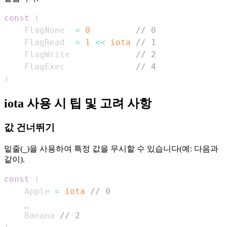
const
(
    FlagNone  
=
0
// 0
    FlagRead  
=
1
<<
iota
// 1
    FlagWrite             
// 2
    FlagExec              
// 4
)
iota 사용 시 팁 및 고려 사항
값 건너뛰기
밑줄(
)을 사용하여 특정 값을 무시할 수 있습니다(예: 다음과
_
같이).
const
(
    Apple 
=
iota
// 0
_
    Banana 
// 2