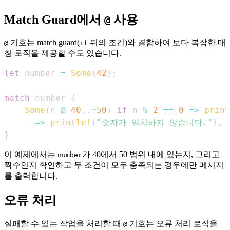
Match Guard에서
사용
@
기호는 match guard(
뒤의 조건)와 결합하여 보다 복잡한 매
@
if
칭 로직을 제공할 수도 있습니다.
let
 number 
=
Some
(
42
)
;
match
 number 
{
Some
(
n 
@
40
..=
50
)
if
 n 
%
2
==
0
=>
print
    _ 
=>
println!
(
"숫자가 일치하지 않습니다."
)
,
}
이 예제에서는
가 40에서 50 범위 내에 있는지, 그리고
number
짝수인지 확인하고 두 조건이 모두 충족되는 경우에만 메시지
를 출력합니다.
오류 처리
실패할 수 있는 작업을 처리할 때
기호는 오류 처리 로직을
@