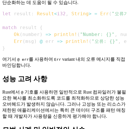
단순화하는 데 도움이 될 수 있습니다.
let
 result
:
Result
<
i32
,
String
>
=
Err
(
"오류가
match
 result 
{
Ok
(
number
)
=>
println!
(
"Number: {}"
,
 num
Err
(
msg
)
@
 err 
=>
println!
(
"오류: {}"
,
 e
}
여기서
를 사용하여
variant 내의 오류 메시지를 직접
@ err
Err
바인딩합니다.
성능 고려 사항
Rust에서
기호를 사용하면 일반적으로 Rust 컴파일러가 불필
@
요한 복사를 최소화하도록 코드를 최적화하므로 상당한 성능
오버헤드가 발생하지 않습니다. 그러나 고성능 또는 리소스가
제한된 애플리케이션에서는 특히 큰 데이터 구조를 패턴 매칭
할 때 개발자가 사용량을 신중하게 평가해야 합니다.