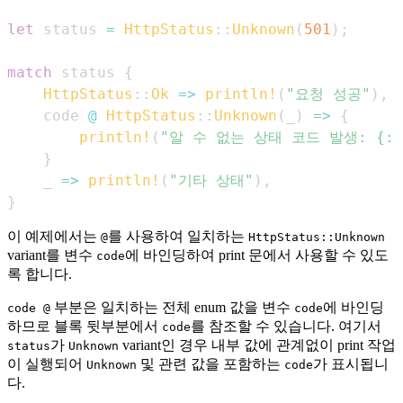
let
 status 
=
HttpStatus
::
Unknown
(
501
)
;
match
 status 
{
HttpStatus
::
Ok
=>
println!
(
"요청 성공"
)
,
    code 
@
HttpStatus
::
Unknown
(
_
)
=>
{
println!
(
"알 수 없는 상태 코드 발생: {:?
}
    _ 
=>
println!
(
"기타 상태"
)
,
}
이 예제에서는
를 사용하여 일치하는
@
HttpStatus::Unknown
variant를 변수
에 바인딩하여 print 문에서 사용할 수 있도
code
록 합니다.
부분은 일치하는 전체 enum 값을 변수
에 바인딩
code @
code
하므로 블록 뒷부분에서
를 참조할 수 있습니다. 여기서
code
가
variant인 경우 내부 값에 관계없이 print 작업
status
Unknown
이 실행되어
및 관련 값을 포함하는
가 표시됩니
Unknown
code
다.