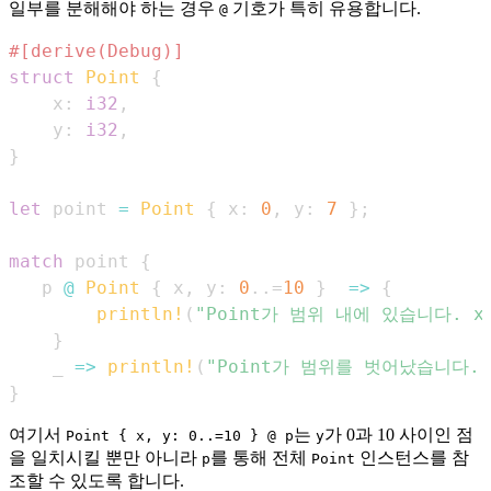
일부를 분해해야 하는 경우
기호가 특히 유용합니다.
@
#[derive(Debug)]
struct
Point
{
    x
:
i32
,
    y
:
i32
,
}
let
 point 
=
Point
{
 x
:
0
,
 y
:
7
}
;
match
 point 
{
   p 
@
Point
{
 x
,
 y
:
0
..=
10
}
=>
{
println!
(
"Point가 범위 내에 있습니다. x: {
}
    _ 
=>
println!
(
"Point가 범위를 벗어났습니다."
}
여기서
는
가 0과 10 사이인 점
Point { x, y: 0..=10 } @ p
y
을 일치시킬 뿐만 아니라
를 통해 전체
인스턴스를 참
p
Point
조할 수 있도록 합니다.