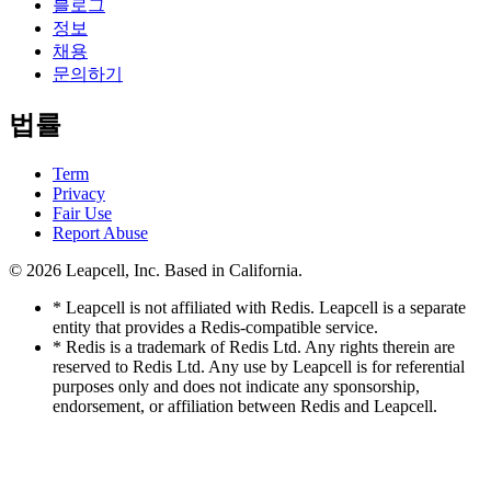
블로그
정보
채용
문의하기
법률
Term
Privacy
Fair Use
Report Abuse
© 2026
Leapcell, Inc.
Based in California.
* Leapcell is not affiliated with Redis. Leapcell is a separate
entity that provides a Redis-compatible service.
* Redis is a trademark of Redis Ltd. Any rights therein are
reserved to Redis Ltd. Any use by Leapcell is for referential
purposes only and does not indicate any sponsorship,
endorsement, or affiliation between Redis and Leapcell.