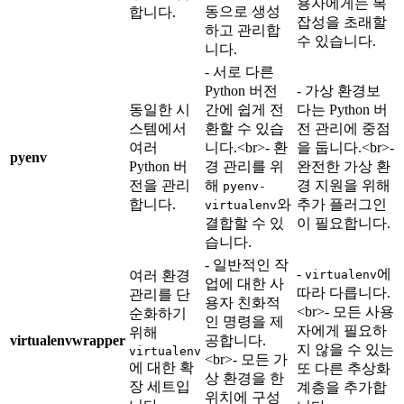
용자에게는 복
동으로 생성
합니다.
잡성을 초래할
하고 관리합
수 있습니다.
니다.
- 서로 다른
Python 버전
- 가상 환경보
동일한 시
간에 쉽게 전
다는 Python 버
스템에서
환할 수 있습
전 관리에 중점
여러
니다.
<br>
- 환
을 둡니다.
<br>
-
pyenv
Python 버
경 관리를 위
완전한 가상 환
전을 관리
해
경 지원을 위해
pyenv-
합니다.
와
추가 플러그인
virtualenv
결합할 수 있
이 필요합니다.
습니다.
- 일반적인 작
-
에
여러 환경
virtualenv
업에 대한 사
따라 다릅니다.
관리를 단
용자 친화적
<br>
- 모든 사용
순화하기
인 명령을 제
자에게 필요하
위해
virtualenvwrapper
공합니다.
지 않을 수 있는
virtualenv
<br>
- 모든 가
에 대한 확
또 다른 추상화
상 환경을 한
장 세트입
계층을 추가합
위치에 구성