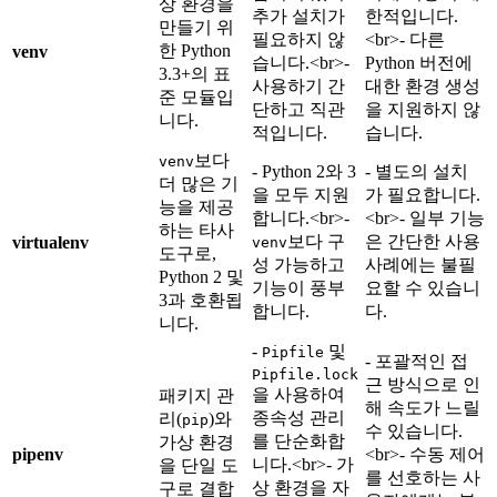
상 환경을
추가 설치가
한적입니다.
만들기 위
필요하지 않
<br>
- 다른
한 Python
venv
습니다.
<br>
-
Python 버전에
3.3+의 표
사용하기 간
대한 환경 생성
준 모듈입
단하고 직관
을 지원하지 않
니다.
적입니다.
습니다.
보다
venv
- Python 2와 3
- 별도의 설치
더 많은 기
을 모두 지원
가 필요합니다.
능을 제공
합니다.
<br>
-
<br>
- 일부 기능
하는 타사
보다 구
은 간단한 사용
virtualenv
venv
도구로,
성 가능하고
사례에는 불필
Python 2 및
기능이 풍부
요할 수 있습니
3과 호환됩
합니다.
다.
니다.
-
및
Pipfile
- 포괄적인 접
Pipfile.lock
근 방식으로 인
을 사용하여
패키지 관
해 속도가 느릴
종속성 관리
리(
)와
pip
수 있습니다.
를 단순화합
가상 환경
pipenv
<br>
- 수동 제어
니다.
<br>
- 가
을 단일 도
를 선호하는 사
상 환경을 자
구로 결합