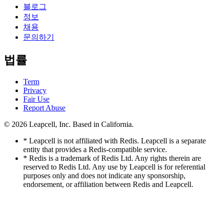
블로그
정보
채용
문의하기
법률
Term
Privacy
Fair Use
Report Abuse
© 2026
Leapcell, Inc.
Based in California.
* Leapcell is not affiliated with Redis. Leapcell is a separate
entity that provides a Redis-compatible service.
* Redis is a trademark of Redis Ltd. Any rights therein are
reserved to Redis Ltd. Any use by Leapcell is for referential
purposes only and does not indicate any sponsorship,
endorsement, or affiliation between Redis and Leapcell.