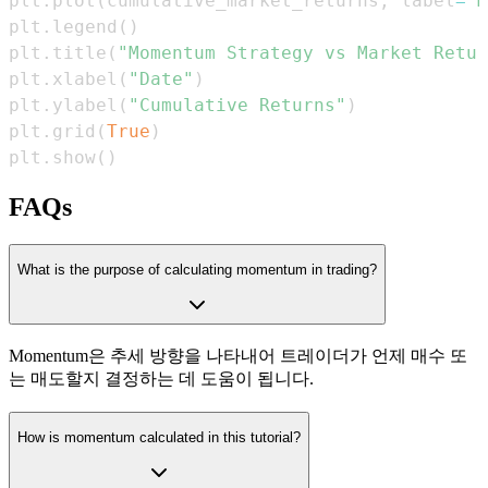
plt
.
plot
(
cumulative_market_returns
,
 label
=
"M
plt
.
legend
(
)
plt
.
title
(
"Momentum Strategy vs Market Retur
plt
.
xlabel
(
"Date"
)
plt
.
ylabel
(
"Cumulative Returns"
)
plt
.
grid
(
True
)
plt
.
show
(
)
FAQs
What is the purpose of calculating momentum in trading?
Momentum은 추세 방향을 나타내어 트레이더가 언제 매수 또
는 매도할지 결정하는 데 도움이 됩니다.
How is momentum calculated in this tutorial?