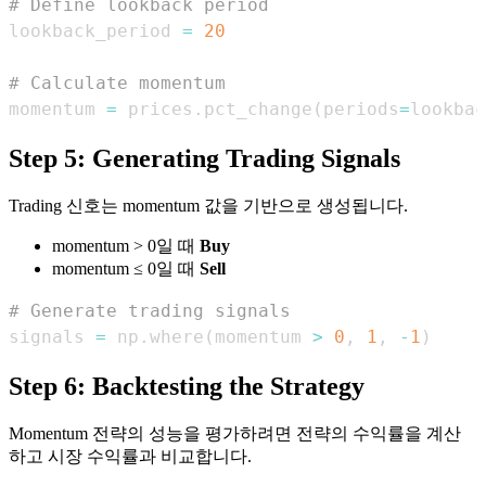
# Define lookback period
lookback_period 
=
20
# Calculate momentum
momentum 
=
 prices
.
pct_change
(
periods
=
lookbac
Step 5: Generating Trading Signals
Trading 신호는 momentum 값을 기반으로 생성됩니다.
momentum > 0일 때
Buy
momentum ≤ 0일 때
Sell
# Generate trading signals
signals 
=
 np
.
where
(
momentum 
>
0
,
1
,
-
1
)
Step 6: Backtesting the Strategy
Momentum 전략의 성능을 평가하려면 전략의 수익률을 계산
하고 시장 수익률과 비교합니다.