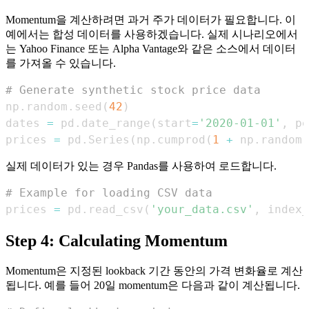
Momentum을 계산하려면 과거 주가 데이터가 필요합니다. 이
예에서는 합성 데이터를 사용하겠습니다. 실제 시나리오에서
는 Yahoo Finance 또는 Alpha Vantage와 같은 소스에서 데이터
를 가져올 수 있습니다.
# Generate synthetic stock price data
np
.
random
.
seed
(
42
)
dates 
=
 pd
.
date_range
(
start
=
'2020-01-01'
,
 pe
prices 
=
 pd
.
Series
(
np
.
cumprod
(
1
+
 np
.
random
.
실제 데이터가 있는 경우 Pandas를 사용하여 로드합니다.
# Example for loading CSV data
prices 
=
 pd
.
read_csv
(
'your_data.csv'
,
 index_
Step 4: Calculating Momentum
Momentum은 지정된 lookback 기간 동안의 가격 변화율로 계산
됩니다. 예를 들어 20일 momentum은 다음과 같이 계산됩니다.