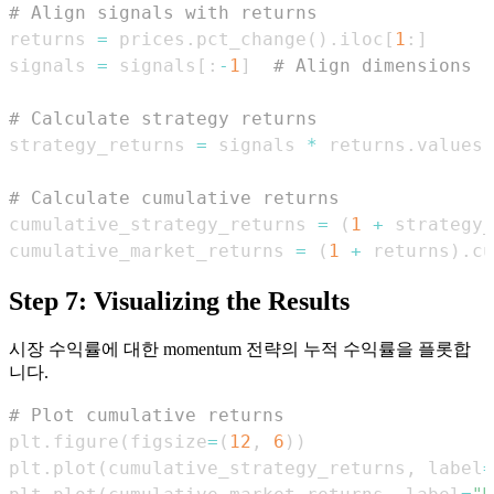
# Align signals with returns
returns 
=
 prices
.
pct_change
(
)
.
iloc
[
1
:
]
signals 
=
 signals
[
:
-
1
]
# Align dimensions
# Calculate strategy returns
strategy_returns 
=
 signals 
*
 returns
.
# Calculate cumulative returns
cumulative_strategy_returns 
=
(
1
+
 strategy_
cumulative_market_returns 
=
(
1
+
 returns
)
.
cu
Step 7: Visualizing the Results
시장 수익률에 대한 momentum 전략의 누적 수익률을 플롯합
니다.
# Plot cumulative returns
plt
.
figure
(
figsize
=
(
12
,
6
)
)
plt
.
plot
(
cumulative_strategy_returns
,
 label
=