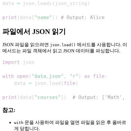
data 
=
 json
.
loads
(
json_string
)
print
(
data
[
"name"
]
)
# Output: Alice
파일에서 JSON 읽기
JSON 파일을 읽으려면
메서드를 사용합니다. 이
json.load()
메서드는 파일 객체에서 읽고 JSON 데이터를 파싱합니다.
import
with
open
(
"data.json"
,
"r"
)
as
file
:
    data 
=
 json
.
load
(
file
)
print
(
data
[
"courses"
]
)
# Output: ['Math', '
참고:
문을 사용하여 파일을 열면 파일을 읽은 후 올바르
with
게 닫힙니다.