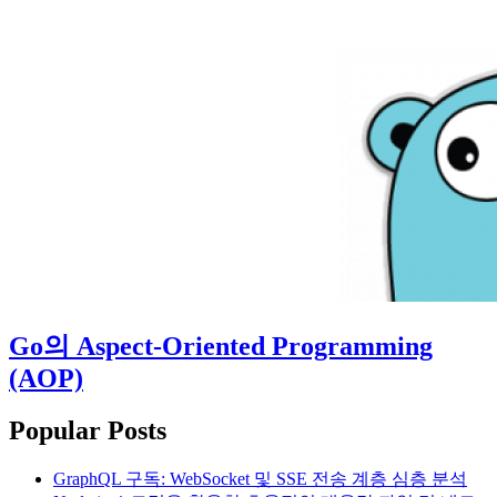
Go의 Aspect-Oriented Programming
(AOP)
Popular Posts
GraphQL 구독: WebSocket 및 SSE 전송 계층 심층 분석