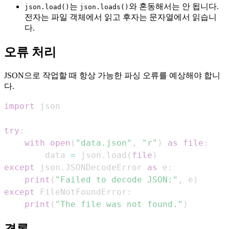
는
와 혼동해서는 안 됩니다.
json.load()
json.loads()
전자는 파일 객체에서 읽고 후자는 문자열에서 읽습니
다.
오류 처리
JSON으로 작업할 때 항상 가능한 파싱 오류를 예상해야 합니
다.
import
try
:
with
open
(
"data.json"
,
"r"
)
as
file
:
        data 
=
 json
.
load
(
file
)
except
 json
.
JSONDecodeError 
as
 e
:
print
(
"Failed to decode JSON:"
,
 e
)
except
 FileNotFoundError
:
print
(
"The file was not found."
)
결론