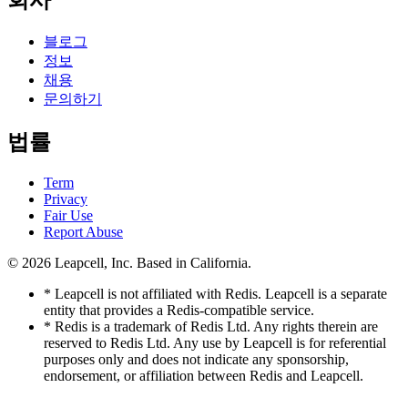
블로그
정보
채용
문의하기
법률
Term
Privacy
Fair Use
Report Abuse
© 2026
Leapcell, Inc.
Based in California.
* Leapcell is not affiliated with Redis. Leapcell is a separate
entity that provides a Redis-compatible service.
* Redis is a trademark of Redis Ltd. Any rights therein are
reserved to Redis Ltd. Any use by Leapcell is for referential
purposes only and does not indicate any sponsorship,
endorsement, or affiliation between Redis and Leapcell.