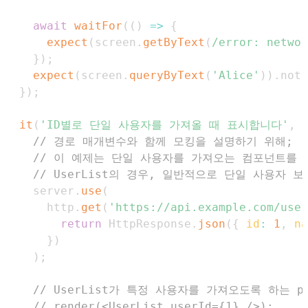
await
waitFor
(
(
)
=>
{
expect
(
screen
.
getByText
(
/
error: networ
}
)
;
expect
(
screen
.
queryByText
(
'Alice'
)
)
.
not
.
}
)
;
it
(
'ID별로 단일 사용자를 가져올 때 표시합니다'
,
// 경로 매개변수와 함께 모킹을 설명하기 위해;
// 이 예제는 단일 사용자를 가져오는 컴포넌트를 
// UserList의 경우, 일반적으로 단일 사용자
    server
.
use
(
      http
.
get
(
'https://api.example.com/user
return
HttpResponse
.
json
(
{
id
:
1
,
na
}
)
)
;
// UserList가 특정 사용자를 가져오도록 하는 p
// render(<UserList userId={1} />);