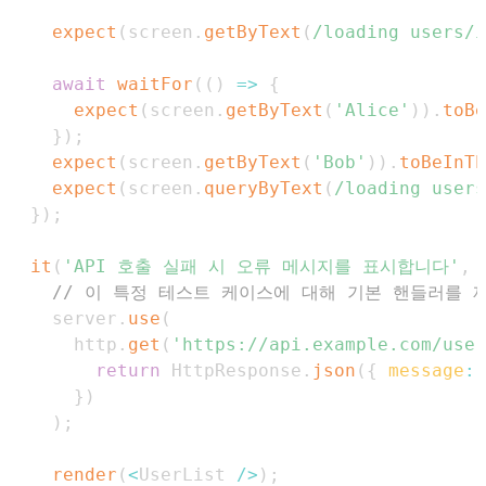
expect
(
screen
.
getByText
(
/
loading users
/
i
await
waitFor
(
(
)
=>
{
expect
(
screen
.
getByText
(
'Alice'
)
)
.
toBe
}
)
;
expect
(
screen
.
getByText
(
'Bob'
)
)
.
toBeInTh
expect
(
screen
.
queryByText
(
/
loading users
}
)
;
it
(
'API 호출 실패 시 오류 메시지를 표시합니다'
,
// 이 특정 테스트 케이스에 대해 기본 핸들러를 
    server
.
use
(
      http
.
get
(
'https://api.example.com/user
return
HttpResponse
.
json
(
{
message
:
}
)
)
;
render
(
<
UserList
/
>
)
;