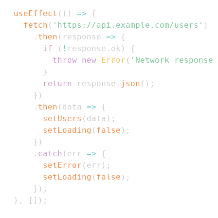
useEffect
(
(
)
=>
{
fetch
(
'https://api.example.com/users'
)
.
then
(
response
=>
{
if
(
!
response
.
ok
)
{
throw
new
Error
(
'Network response 
}
return
 response
.
json
(
)
;
}
)
.
then
(
data
=>
{
setUsers
(
data
)
;
setLoading
(
false
)
;
}
)
.
catch
(
err
=>
{
setError
(
err
)
;
setLoading
(
false
)
;
}
)
;
}
,
[
]
)
;