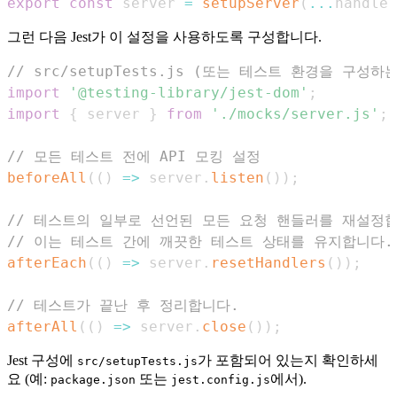
export
const
 server 
=
setupServer
(
...
handler
그런 다음 Jest가 이 설정을 사용하도록 구성합니다.
// src/setupTests.js (또는 테스트 환경을 구성하
import
'@testing-library/jest-dom'
;
import
{
 server 
}
from
'./mocks/server.js'
;
// 모든 테스트 전에 API 모킹 설정
beforeAll
(
(
)
=>
 server
.
listen
(
)
)
;
// 테스트의 일부로 선언된 모든 요청 핸들러를 재설정합
// 이는 테스트 간에 깨끗한 테스트 상태를 유지합니다.
afterEach
(
(
)
=>
 server
.
resetHandlers
(
)
)
;
// 테스트가 끝난 후 정리합니다.
afterAll
(
(
)
=>
 server
.
close
(
)
)
;
Jest 구성에
가 포함되어 있는지 확인하세
src/setupTests.js
요 (예:
또는
에서).
package.json
jest.config.js