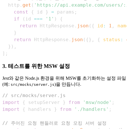
  http
.
get
(
'https://api.example.com/users/:i
const
{
 id 
}
=
 params
;
if
(
id 
===
'1'
)
{
return
HttpResponse
.
json
(
{
id
:
1
,
name
}
return
HttpResponse
.
json
(
{
}
,
{
status
:
4
}
)
,
]
;
3. 테스트를 위한 MSW 설정
Jest와 같은 Node.js 환경을 위해 MSW를 초기화하는 설정 파일
(예:
)을 만듭니다.
src/mocks/server.js
// src/mocks/server.js
import
{
 setupServer 
}
from
'msw/node'
;
import
{
 handlers 
}
from
'./handlers'
;
// 주어진 요청 핸들러로 요청 모킹 서버 설정