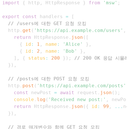
import
{
 http
,
HttpResponse
}
from
'msw'
;
export
const
 handlers 
=
[
// /users에 대한 GET 요청 모킹
  http
.
get
(
'https://api.example.com/users'
,
return
HttpResponse
.
json
(
[
{
id
:
1
,
name
:
'Alice'
}
,
{
id
:
2
,
name
:
'Bob'
}
,
]
,
{
status
:
200
}
)
;
// 200 OK 응답 시뮬
}
)
,
// /posts에 대한 POST 요청 모킹
  http
.
post
(
'https://api.example.com/posts'
,
const
 newPost 
=
await
 request
.
json
(
)
;
console
.
log
(
'Received new post:'
,
 newPos
return
HttpResponse
.
json
(
{
id
:
99
,
...
ne
}
)
,
// 경로 매개변수와 함께 GET 요청 모킹