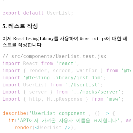
export
default
UserList
;
5. 테스트 작성
이제 React Testing Library를 사용하여
에 대한 테
UserList.js
스트를 작성합니다.
// src/components/UserList.test.jsx
import
React
from
'react'
;
import
{
 render
,
 screen
,
 waitFor 
}
from
'@te
import
'@testing-library/jest-dom'
;
import
UserList
from
'./UserList'
;
import
{
 server 
}
from
'../mocks/server'
;
import
{
 http
,
HttpResponse
}
from
'msw'
;
describe
(
'UserList component'
,
(
)
=>
{
it
(
'API에서 가져온 사용자 이름을 표시합니다'
,
as
render
(
<
UserList
/
>
)
;