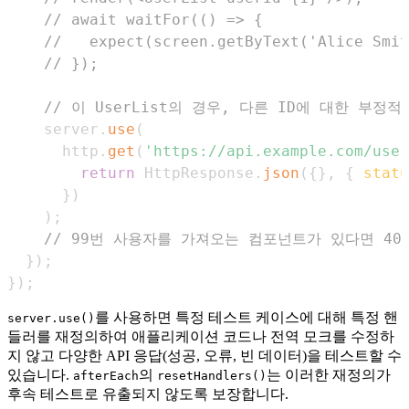
// await waitFor(() => {
//   expect(screen.getByText('Alice Smit
// });
// 이 UserList의 경우, 다른 ID에 대한 부
    server
.
use
(
      http
.
get
(
'https://api.example.com/user
return
HttpResponse
.
json
(
{
}
,
{
statu
}
)
)
;
// 99번 사용자를 가져오는 컴포넌트가 있다면 40
}
)
;
}
)
;
를 사용하면 특정 테스트 케이스에 대해 특정 핸
server.use()
들러를 재정의하여 애플리케이션 코드나 전역 모크를 수정하
지 않고 다양한 API 응답(성공, 오류, 빈 데이터)을 테스트할 수
있습니다.
의
는 이러한 재정의가
afterEach
resetHandlers()
후속 테스트로 유출되지 않도록 보장합니다.