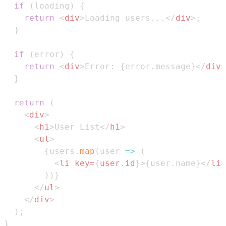
if
(
loading
)
{
return
<
div
>
Loading users...
</
div
>
;
}
if
(
error
)
{
return
<
div
>
Error: 
{
error
.
message
}
</
div
>
}
return
(
<
div
>
<
h1
>
User List
</
h1
>
<
ul
>
{
users
.
map
(
user
=>
(
<
li
key
=
{
user
.
id
}
>
{
user
.
name
}
</
li
>
)
)
}
</
ul
>
</
div
>
)
;
}