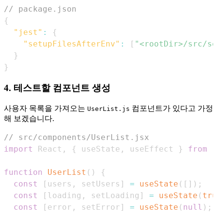
// package.json
{
"jest"
:
{
"setupFilesAfterEnv"
:
[
"<rootDir>/src/se
}
}
4. 테스트할 컴포넌트 생성
사용자 목록을 가져오는
컴포넌트가 있다고 가정
UserList.js
해 보겠습니다.
// src/components/UserList.jsx
import
React
,
{
 useState
,
 useEffect 
}
from
'
function
UserList
(
)
{
const
[
users
,
 setUsers
]
=
useState
(
[
]
)
;
const
[
loading
,
 setLoading
]
=
useState
(
tru
const
[
error
,
 setError
]
=
useState
(
null
)
;