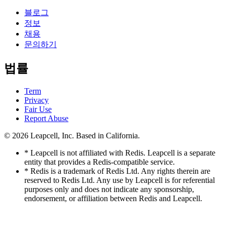
블로그
정보
채용
문의하기
법률
Term
Privacy
Fair Use
Report Abuse
© 2026
Leapcell, Inc.
Based in California.
* Leapcell is not affiliated with Redis. Leapcell is a separate
entity that provides a Redis-compatible service.
* Redis is a trademark of Redis Ltd. Any rights therein are
reserved to Redis Ltd. Any use by Leapcell is for referential
purposes only and does not indicate any sponsorship,
endorsement, or affiliation between Redis and Leapcell.