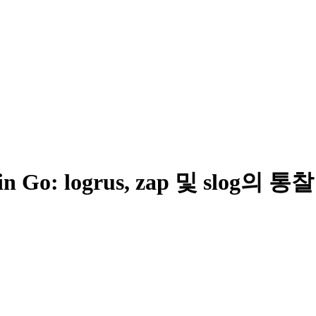
ng in Go: logrus, zap 및 slog의 통