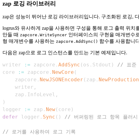
zap 로깅 라이브러리
zap은 성능이 뛰어난 로깅 라이브러리입니다. 구조화된 로깅, 
logrus와 유사하게 zap을 사용하면 구성을 통해 로그 출력 위
만들 때
인터페이스의 구현을 매개변수로 
zapcore.WriteSyncer
형 매개변수를 사용하는
함수를 사용합니다
zapcore.AddSync()
다음은 zap으로 로그 인스턴스를 만드는 기본 예제입니다.
writer 
:=
 zapcore
.
AddSync
(
os
.
Stdout
)
// 표준
core 
:=
 zapcore
.
NewCore
(
    zapcore
.
NewJSONEncoder
(
zap
.
NewProduction
    writer
,
    zap
.
InfoLevel
,
)
logger 
:=
 zap
.
New
(
core
)
defer
 logger
.
Sync
(
)
// 버퍼링된 로그 항목 플러시
// 로거를 사용하여 로그 기록