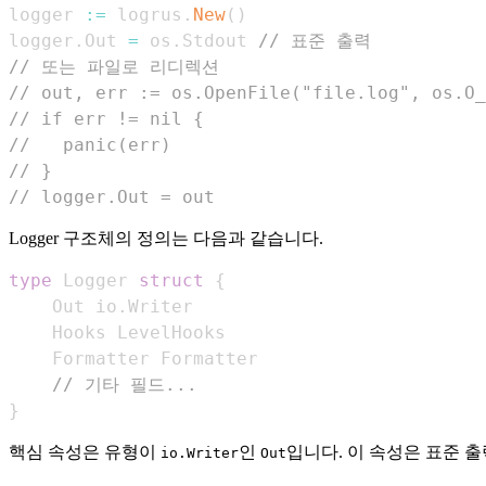
logger 
:=
 logrus
.
New
(
)
logger
.
Out 
=
 os
.
Stdout 
// 표준 출력
// 또는 파일로 리디렉션
// out, err := os.OpenFile("file.log", os.O
// if err != nil {
//   panic(err)
// }
// logger.Out = out
Logger 구조체의 정의는 다음과 같습니다.
type
 Logger 
struct
{
    Out io
.
// 기타 필드...
}
핵심 속성은 유형이
인
입니다. 이 속성은 표준 
io.Writer
Out