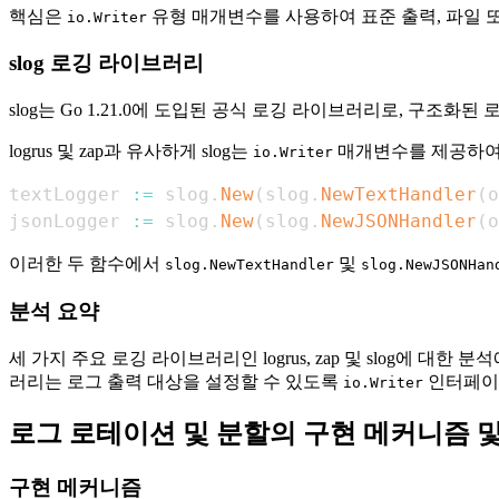
핵심은
유형 매개변수를 사용하여 표준 출력, 파일 
io.Writer
slog 로깅 라이브러리
slog는 Go 1.21.0에 도입된 공식 로깅 라이브러리로, 구조
logrus 및 zap과 유사하게 slog는
매개변수를 제공하여 
io.Writer
textLogger 
:=
 slog
.
New
(
slog
.
NewTextHandler
(
o
jsonLogger 
:=
 slog
.
New
(
slog
.
NewJSONHandler
(
o
이러한 두 함수에서
및
slog.NewTextHandler
slog.NewJSONHan
분석 요약
세 가지 주요 로깅 라이브러리인 logrus, zap 및 slog에 
러리는 로그 출력 대상을 설정할 수 있도록
인터페이
io.Writer
로그 로테이션 및 분할의 구현 메커니즘 
구현 메커니즘