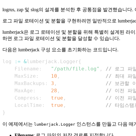
logrus, zap 및 slog의 설계를 분석한 후 공통점을 발견했
로그 파일 로테이션 및 분할을 구현하려면 일반적으로 lumber
lumberjack은 로그 로테이션 및 분할을 위해 특별히 설계된 
하면 로그 파일 로테이션 및 분할을 달성할 수 있습니다.
다음은 lumberjack 구성 요소를 초기화하는 코드입니다.
log 
:=
&
lumberjack
.
Logger
{
    Filename
:
"/path/file.log"
,
// 로그 파
    MaxSize
:
10
,
// 최대 파
    MaxBackups
:
3
,
// 보관할 
    MaxAge
:
28
,
// 이전 파
    Compress
:
true
,
// 이전 파
    LocalTime
:
true
,
// 타임스탬
}
이 예제에서는
인스턴스를 만들고 다음 매
lumberjack.Logger
Filename
: 로그 파일의 저장 경로를 지정합니다.