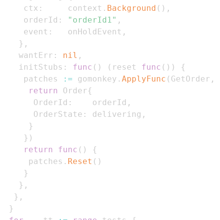
    ctx
:
     context
.
Background
(
)
,
    orderId
:
"orderId1"
,
    event
:
   onHoldEvent
,
}
,
   wantErr
:
nil
,
   initStubs
:
func
(
)
(
reset 
func
(
)
)
{
    patches 
:=
 gomonkey
.
ApplyFunc
(
GetOrder
,
return
 Order
{
      OrderId
:
    orderId
,
      OrderState
:
 delivering
,
}
}
)
return
func
(
)
{
     patches
.
Reset
(
)
}
}
,
}
,
}