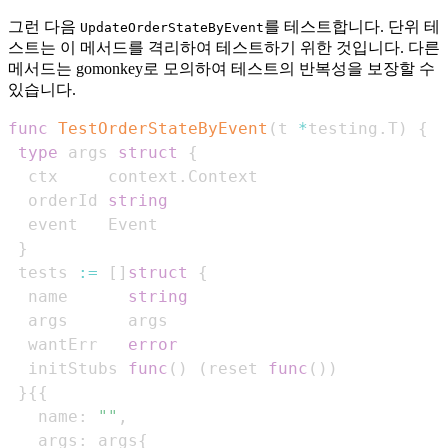
그런 다음
를 테스트합니다. 단위 테
UpdateOrderStateByEvent
스트는 이 메서드를 격리하여 테스트하기 위한 것입니다. 다른
메서드는 gomonkey로 모의하여 테스트의 반복성을 보장할 수
있습니다.
func
TestOrderStateByEvent
(
t 
*
testing
.
T
)
{
type
 args 
struct
{
  ctx     context
.
  orderId 
string
}
 tests 
:=
[
]
struct
{
  name      
string
  wantErr   
error
  initStubs 
func
(
)
(
reset 
func
(
)
)
}
{
{
   name
:
""
,
   args
:
 args
{