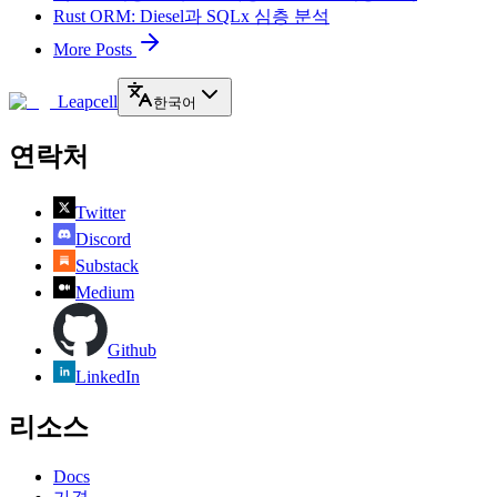
Rust ORM: Diesel과 SQLx 심층 분석
More Posts
Leapcell
한국어
연락처
Twitter
Discord
Substack
Medium
Github
LinkedIn
리소스
Docs