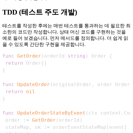
TDD (테스트 주도 개발)
테스트를 작성한 후에는 매번 테스트를 통과하는 데 필요한 최
소한의 코드만 작성합니다. 상태 머신 코드를 구현하는 것을
예로 들어 보겠습니다. 먼저 메서드를 정의합니다. 더 쉽게 읽
을 수 있도록 간단한 구현을 제공합니다.
func
GetOrder
(
orderId 
string
)
 Order 
{
return
 Order
{
}
}
func
UpdateOrder
(
originalOrder
,
 order Order
)
return
nil
}
func
UpdateOrderStateByEvent
(
ctx context
.
Con
 order 
:=
GetOrder
(
orderId
)
 stateMap
,
 ok 
:=
 orderEventStateMap
[
event
]