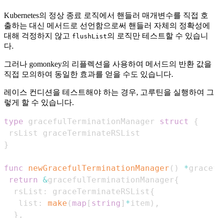
Kubernetes의 정상 종료 로직에서 핸들러 매개변수를 직접 호
출하는 대신 메서드로 선언함으로써 핸들러 자체의 정확성에
대해 걱정하지 않고
의 로직만 테스트할 수 있습니
flushList
다.
그러나 gomonkey의 리플렉션을 사용하여 메서드의 반환 값을
직접 모의하여 동일한 효과를 얻을 수도 있습니다.
레이스 컨디션을 테스트해야 하는 경우, 고루틴을 실행하여 그
렇게 할 수 있습니다.
type
 gracefulTerminationManager 
struct
{
}
func
newGracefulTerminationManager
(
)
*
gracef
return
&
gracefulTerminationManager
{
  rsList
:
 graceTerminateRSList
{
   list
:
make
(
map
[
string
]
*
item
)
,
}
,