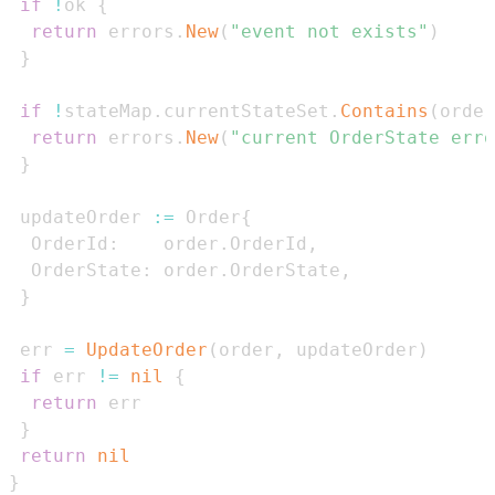
if
!
ok 
{
return
 errors
.
New
(
"event not exists"
)
}
if
!
stateMap
.
currentStateSet
.
Contains
(
order
return
 errors
.
New
(
"current OrderState erro
}
 updateOrder 
:=
 Order
{
  OrderId
:
    order
.
OrderId
,
  OrderState
:
 order
.
OrderState
,
}
 err 
=
UpdateOrder
(
order
,
 updateOrder
)
if
 err 
!=
nil
{
return
}
return
nil
}