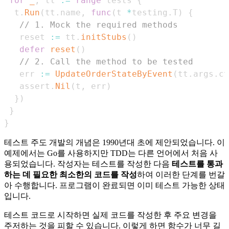
for
_
,
 tt 
:=
range
 tests 
{
  t
.
Run
(
tt
.
name
,
func
(
t 
*
testing
.
T
)
{
// 1. Mock the required methods
   reset 
:=
 tt
.
initStubs
(
)
defer
reset
(
)
// 2. Call the method to be tested
   err 
:=
UpdateOrderStateByEvent
(
tt
.
args
.
ct
   assert
.
Nil
(
t
,
 err
)
}
)
}
}
테스트 주도 개발의 개념은 1990년대 초에 제안되었습니다. 이
예제에서는 Go를 사용하지만 TDD는 다른 언어에서 처음 사
용되었습니다. 작성자는 테스트를 작성한 다음
테스트를 통과
하는 데 필요한 최소한의 코드를 작성
하여 이러한 단계를 번갈
아 수행합니다. 프로그램이 완료되면 이미 테스트 가능한 상태
입니다.
테스트 코드로 시작하면 실제 코드를 작성한 후 주요 변경을
주저하는 것을 피할 수 있습니다. 이렇게 하면 함수가 너무 길