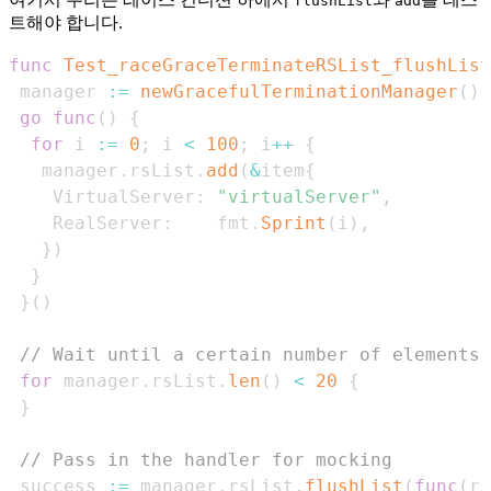
flushList
add
트해야 합니다.
func
Test_raceGraceTerminateRSList_flushList
 manager 
:=
newGracefulTerminationManager
(
)
go
func
(
)
{
for
 i 
:=
0
;
 i 
<
100
;
 i
++
{
   manager
.
rsList
.
add
(
&
item
{
    VirtualServer
:
"virtualServer"
,
    RealServer
:
    fmt
.
Sprint
(
i
)
,
}
)
}
}
(
)
// Wait until a certain number of elements 
for
 manager
.
rsList
.
len
(
)
<
20
{
}
// Pass in the handler for mocking
 success 
:=
 manager
.
rsList
.
flushList
(
func
(
rs