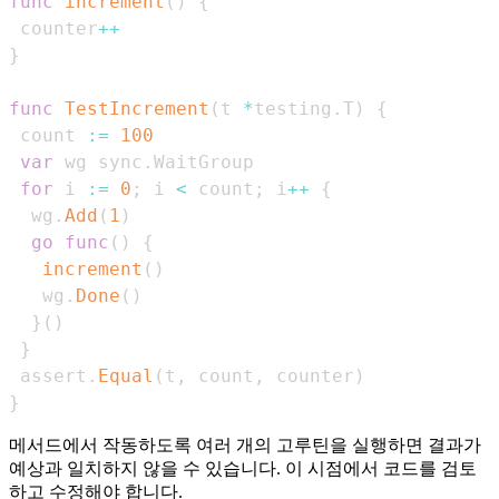
func
increment
(
)
{
 counter
++
}
func
TestIncrement
(
t 
*
testing
.
T
)
{
 count 
:=
100
var
 wg sync
.
for
 i 
:=
0
;
 i 
<
 count
;
 i
++
{
  wg
.
Add
(
1
)
go
func
(
)
{
increment
(
)
   wg
.
Done
(
)
}
(
)
}
 assert
.
Equal
(
t
,
 count
,
 counter
)
}
메서드에서 작동하도록 여러 개의 고루틴을 실행하면 결과가
예상과 일치하지 않을 수 있습니다. 이 시점에서 코드를 검토
하고 수정해야 합니다.