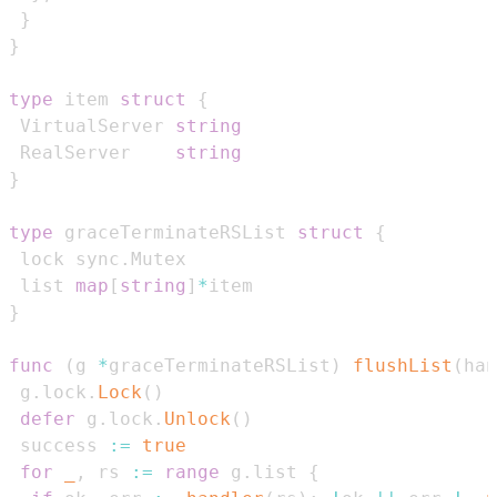
}
}
type
 item 
struct
{
 VirtualServer 
string
 RealServer    
string
}
type
 graceTerminateRSList 
struct
{
 lock sync
.
 list 
map
[
string
]
*
}
func
(
g 
*
graceTerminateRSList
)
flushList
(
han
 g
.
lock
.
Lock
(
)
defer
 g
.
lock
.
Unlock
(
)
 success 
:=
true
for
_
,
 rs 
:=
range
 g
.
list 
{