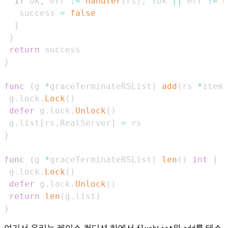
if
 ok
,
 err 
:=
handler
(
rs
)
;
!
ok 
||
 err 
!=
n
   success 
=
false
}
}
return
}
func
(
g 
*
graceTerminateRSList
)
add
(
rs 
*
item
)
 g
.
lock
.
Lock
(
)
defer
 g
.
lock
.
Unlock
(
)
 g
.
list
[
rs
.
RealServer
]
=
}
func
(
g 
*
graceTerminateRSList
)
len
(
)
int
{
 g
.
lock
.
Lock
(
)
defer
 g
.
lock
.
Unlock
(
)
return
len
(
g
.
list
)
}
여기서 우리는 레이스 컨디션 하에서
와
를 테스