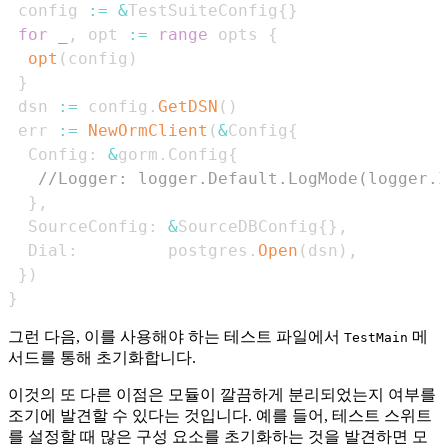
 config 
:=
&
TestSuiteConfig
{
}
for
_
,
 opt 
:=
range
 opts 
{
opt
(
config
)
}
 dsn 
:=
 config
.
GetDSN
(
)
 err 
:=
NewOrmClient
(
&
Config
{
  Config
:
&
gorm
.
Config
{
//Logger: logger.Default.LogMode(logger.I
}
,
  SourceConfig
:
&
SourceDBConfig
{
}
,
  Dial
:
         postgres
.
Open
(
dsn
)
,
}
)
}
그런 다음, 이를 사용해야 하는 테스트 파일에서
메
TestMain
서드를 통해 초기화합니다.
이것의 또 다른 이점은 모듈이 깔끔하게 분리되었는지 여부를
조기에 발견할 수 있다는 것입니다. 예를 들어, 테스트 스위트
를 설정할 때 많은 구성 요소를 초기화하는 것을 발견하면 모