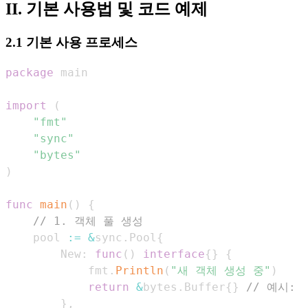
II. 기본 사용법 및 코드 예제
2.1 기본 사용 프로세스
package
import
(
"fmt"
"sync"
"bytes"
)
func
main
(
)
{
// 1. 객체 풀 생성
    pool 
:=
&
sync
.
Pool
{
        New
:
func
(
)
interface
{
}
{
            fmt
.
Println
(
"새 객체 생성 중"
)
return
&
bytes
.
Buffer
{
}
// 예시:
}
,