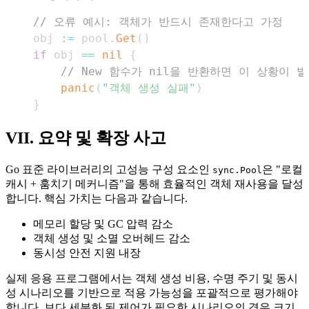
// 오류 예시: 객체가 반드시 존재한다고 가정
obj 
:=
 pool
.
Get
(
)
if
 obj 
==
nil
{
// New 함수가 nil을 반환하면 이 상황이 
panic
(
"객체 생성 실패"
)
}
VII. 요약 및 확장 사고
Go 표준 라이브러리의 고성능 구성 요소인
은 "로컬
sync.Pool
캐시 + 훔치기 메커니즘"을 통해 효율적인 객체 재사용을 달성
합니다. 핵심 가치는 다음과 같습니다.
메모리 할당 및 GC 압력 감소
객체 생성 및 소멸 오버헤드 감소
동시성 안전 지원 내장
실제 응용 프로그램에서는 객체 생성 비용, 수명 주기 및 동시
성 시나리오를 기반으로 적용 가능성을 포괄적으로 평가해야
합니다. 보다 세분화 된 제어가 필요한 시나리오의 경우 크기