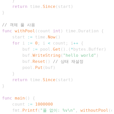
}
return
 time
.
Since
(
start
)
}
// 객체 풀 사용
func
withPool
(
count 
int
)
 time
.
Duration 
{
    start 
:=
 time
.
Now
(
)
for
 i 
:=
0
;
 i 
<
 count
;
 i
++
{
        buf 
:=
 pool
.
Get
(
)
.
(
*
bytes
.
Buffer
)
        buf
.
WriteString
(
"hello world"
)
        buf
.
Reset
(
)
// 상태 재설정
        pool
.
Put
(
buf
)
}
return
 time
.
Since
(
start
)
}
func
main
(
)
{
    count 
:=
1000000
    fmt
.
Printf
(
"풀 없이: %v\n"
,
withoutPool
(
c