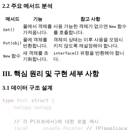
2.2 주요 메서드 분석
메서드
기능
참고 사항
풀에서 객체를
사용 가능한 객체가 없으면
함수
New
Get()
가져옵니다.
를 호출합니다.
풀에 객체를
객체의 상태는 이후 사용을 오염시
Put(obj)
반환합니다.
키지 않도록 재설정해야 합니다.
새 객체를 초
유형을 반환해야 합니
interface{}
함수
New
기화합니다.
다.
III. 핵심 원리 및 구현 세부 사항
3.1 데이터 구조 설계
type
 Pool 
struct
{
// 각 P(프로세서)에 대한 로컬 캐시
    local     unsafe
.
Pointer 
// [P]poolLo