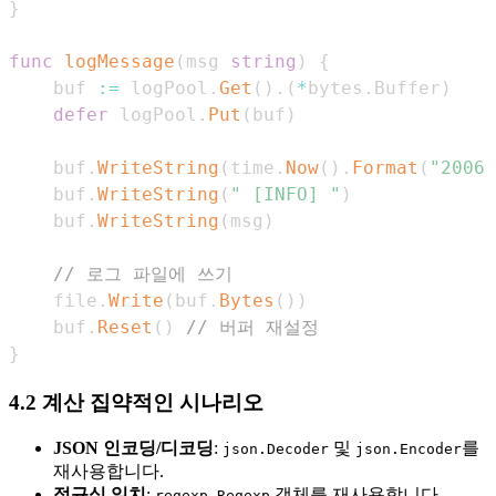
}
func
logMessage
(
msg 
string
)
{
    buf 
:=
 logPool
.
Get
(
)
.
(
*
bytes
.
Buffer
)
defer
 logPool
.
Put
(
buf
)
    buf
.
WriteString
(
time
.
Now
(
)
.
Format
(
"2006-
    buf
.
WriteString
(
" [INFO] "
)
    buf
.
WriteString
(
msg
)
// 로그 파일에 쓰기
    file
.
Write
(
buf
.
Bytes
(
)
)
    buf
.
Reset
(
)
// 버퍼 재설정
}
4.2 계산 집약적인 시나리오
JSON 인코딩/디코딩
:
및
를
json.Decoder
json.Encoder
재사용합니다.
정규식 일치
:
객체를 재사용합니다.
regexp.Regexp