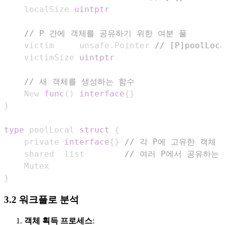
    localSize 
uintptr
// P 간에 객체를 공유하기 위한 여분 풀
    victim     unsafe
.
Pointer 
// [P]poolLo
    victimSize 
uintptr
// 새 객체를 생성하는 함수
    New 
func
(
)
interface
{
}
}
type
 poolLocal 
struct
{
    private 
interface
{
}
// 각 P에 고유한 객체
    shared  list        
// 여러 P에서 공유하는
}
3.2 워크플로 분석
객체 획득 프로세스
: