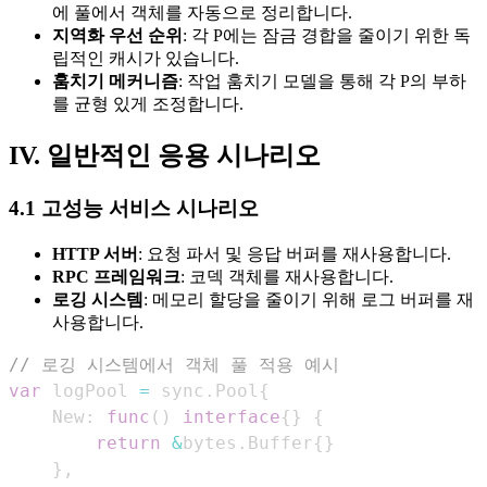
에 풀에서 객체를 자동으로 정리합니다.
지역화 우선 순위
: 각 P에는 잠금 경합을 줄이기 위한 독
립적인 캐시가 있습니다.
훔치기 메커니즘
: 작업 훔치기 모델을 통해 각 P의 부하
를 균형 있게 조정합니다.
IV. 일반적인 응용 시나리오
4.1 고성능 서비스 시나리오
HTTP 서버
: 요청 파서 및 응답 버퍼를 재사용합니다.
RPC 프레임워크
: 코덱 객체를 재사용합니다.
로깅 시스템
: 메모리 할당을 줄이기 위해 로그 버퍼를 재
사용합니다.
// 로깅 시스템에서 객체 풀 적용 예시
var
 logPool 
=
 sync
.
Pool
{
    New
:
func
(
)
interface
{
}
{
return
&
bytes
.
Buffer
{
}
}
,