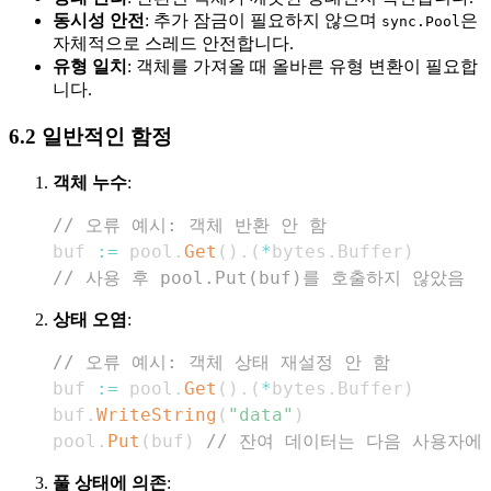
동시성 안전
: 추가 잠금이 필요하지 않으며
은
sync.Pool
자체적으로 스레드 안전합니다.
유형 일치
: 객체를 가져올 때 올바른 유형 변환이 필요합
니다.
6.2 일반적인 함정
객체 누수
:
// 오류 예시: 객체 반환 안 함
buf 
:=
 pool
.
Get
(
)
.
(
*
bytes
.
Buffer
)
// 사용 후 pool.Put(buf)를 호출하지 않았음
상태 오염
:
// 오류 예시: 객체 상태 재설정 안 함
buf 
:=
 pool
.
Get
(
)
.
(
*
bytes
.
Buffer
)
buf
.
WriteString
(
"data"
)
pool
.
Put
(
buf
)
// 잔여 데이터는 다음 사용자에
풀 상태에 의존
: