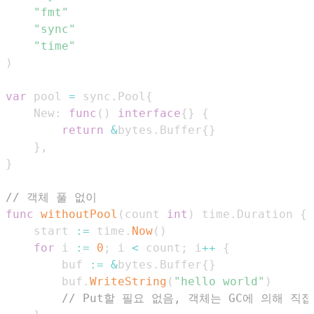
"fmt"
"sync"
"time"
)
var
 pool 
=
 sync
.
Pool
{
    New
:
func
(
)
interface
{
}
{
return
&
bytes
.
Buffer
{
}
}
,
}
// 객체 풀 없이
func
withoutPool
(
count 
int
)
 time
.
Duration 
{
    start 
:=
 time
.
Now
(
)
for
 i 
:=
0
;
 i 
<
 count
;
 i
++
{
        buf 
:=
&
bytes
.
Buffer
{
}
        buf
.
WriteString
(
"hello world"
)
// Put할 필요 없음, 객체는 GC에 의해 직