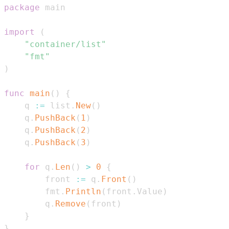
package
import
(
"container/list"
"fmt"
)
func
main
(
)
{
    q 
:=
 list
.
New
(
)
    q
.
PushBack
(
1
)
    q
.
PushBack
(
2
)
    q
.
PushBack
(
3
)
for
 q
.
Len
(
)
>
0
{
        front 
:=
 q
.
Front
(
)
        fmt
.
Println
(
front
.
Value
)
        q
.
Remove
(
front
)
}
}