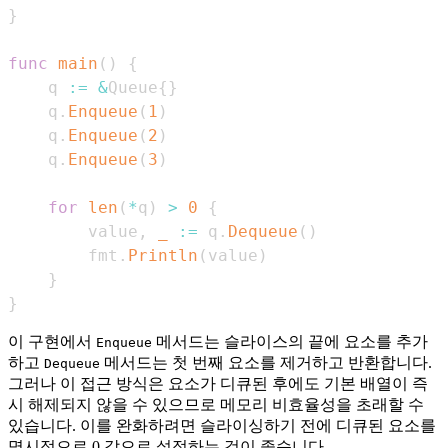
}
func
main
(
)
{
    q 
:=
&
Queue
{
}
    q
.
Enqueue
(
1
)
    q
.
Enqueue
(
2
)
    q
.
Enqueue
(
3
)
for
len
(
*
q
)
>
0
{
        value
,
_
:=
 q
.
Dequeue
(
)
        fmt
.
Println
(
value
)
}
}
이 구현에서
메서드는 슬라이스의 끝에 요소를 추가
Enqueue
하고
메서드는 첫 번째 요소를 제거하고 반환합니다.
Dequeue
그러나 이 접근 방식은 요소가 디큐된 후에도 기본 배열이 즉
시 해제되지 않을 수 있으므로 메모리 비효율성을 초래할 수
있습니다. 이를 완화하려면 슬라이싱하기 전에 디큐된 요소를
명시적으로 0 값으로 설정하는 것이 좋습니다.