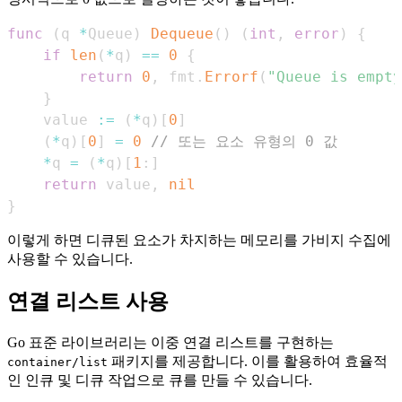
func
(
q 
*
Queue
)
Dequeue
(
)
(
int
,
error
)
{
if
len
(
*
q
)
==
0
{
return
0
,
 fmt
.
Errorf
(
"Queue is empty
}
    value 
:=
(
*
q
)
[
0
]
(
*
q
)
[
0
]
=
0
// 또는 요소 유형의 0 값
*
q 
=
(
*
q
)
[
1
:
]
return
 value
,
nil
}
이렇게 하면 디큐된 요소가 차지하는 메모리를 가비지 수집에
사용할 수 있습니다.
연결 리스트 사용
Go 표준 라이브러리는 이중 연결 리스트를 구현하는
패키지를 제공합니다. 이를 활용하여 효율적
container/list
인 인큐 및 디큐 작업으로 큐를 만들 수 있습니다.