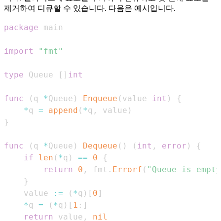
제거하여 디큐할 수 있습니다. 다음은 예시입니다.
package
import
"fmt"
type
 Queue 
[
]
int
func
(
q 
*
Queue
)
Enqueue
(
value 
int
)
{
*
q 
=
append
(
*
q
,
 value
)
}
func
(
q 
*
Queue
)
Dequeue
(
)
(
int
,
error
)
{
if
len
(
*
q
)
==
0
{
return
0
,
 fmt
.
Errorf
(
"Queue is empty
}
    value 
:=
(
*
q
)
[
0
]
*
q 
=
(
*
q
)
[
1
:
]
return
 value
,
nil