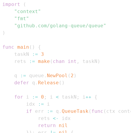
import
(
"context"
"fmt"
"github.com/golang-queue/queue"
)
func
main
(
)
{
    taskN 
:=
3
    rets 
:=
make
(
chan
int
,
 taskN
)
    q 
:=
 queue
.
NewPool
(
2
)
defer
 q
.
Release
(
)
for
 i 
:=
0
;
 i 
<
 taskN
;
 i
++
{
        idx 
:=
if
 err 
:=
 q
.
QueueTask
(
func
(
ctx conte
            rets 
<-
return
nil
}
)
;
 err 
!=
nil
{