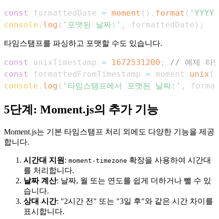
const
 formattedDate 
=
moment
(
)
.
format
(
'YYYY-
console
.
log
(
'포맷된 날짜:'
,
 formattedDate
)
;
타임스탬프를 파싱하고 포맷할 수도 있습니다.
const
 unixTimestamp 
=
1672531200
;
// 예제 타
const
 formattedFromTimestamp 
=
 moment
.
unix
(
u
console
.
log
(
'타임스탬프에서 포맷된 날짜:'
,
 forma
5단계: Moment.js의 추가 기능
Moment.js는 기본 타임스탬프 처리 외에도 다양한 기능을 제공
합니다.
시간대 지원
:
확장을 사용하여 시간대
moment-timezone
를 처리합니다.
날짜 계산
: 날짜, 월 또는 연도를 쉽게 더하거나 뺄 수 있
습니다.
상대 시간
: "2시간 전" 또는 "3일 후"와 같은 시간 차이를
표시합니다.