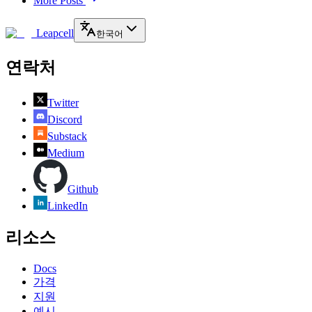
More Posts
Leapcell
한국어
연락처
Twitter
Discord
Substack
Medium
Github
LinkedIn
리소스
Docs
가격
지원
예시