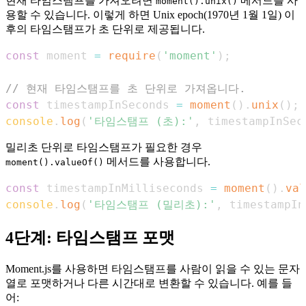
현재 타임스탬프를 가져오려면
메서드를 사
moment().unix()
용할 수 있습니다. 이렇게 하면 Unix epoch(1970년 1월 1일) 이
후의 타임스탬프가 초 단위로 제공됩니다.
const
 moment 
=
require
(
'moment'
)
;
// 현재 타임스탬프를 초 단위로 가져옵니다.
const
 timestampInSeconds 
=
moment
(
)
.
unix
(
)
;
console
.
log
(
'타임스탬프 (초):'
,
 timestampInSec
밀리초 단위로 타임스탬프가 필요한 경우
메서드를 사용합니다.
moment().valueOf()
const
 timestampInMilliseconds 
=
moment
(
)
.
val
console
.
log
(
'타임스탬프 (밀리초):'
,
 timestampIn
4단계: 타임스탬프 포맷
Moment.js를 사용하면 타임스탬프를 사람이 읽을 수 있는 문자
열로 포맷하거나 다른 시간대로 변환할 수 있습니다. 예를 들
어: