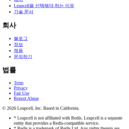
Leapcell을 선택해야 하는 이유
기술 문서
회사
블로그
정보
채용
문의하기
법률
Term
Privacy
Fair Use
Report Abuse
© 2026
Leapcell, Inc.
Based in California.
* Leapcell is not affiliated with Redis. Leapcell is a separate
entity that provides a Redis-compatible service.
* Redis is a trademark of Redis Ltd. Any rights therein are