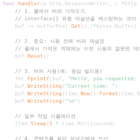
func
handler
(
w http
.
ResponseWriter
,
 r 
*
http
.
// 1. 풀에서 버퍼 가져오기
// interface{} 유형 어설션을 캐스팅하는 것이
	buf 
:=
 bufferPool
.
Get
(
)
.
(
*
bytes
.
Buffer
)
// 2. 중요: 사용 전에 버퍼 재설정
// 풀에서 가져온 객체에는 이전 사용의 잘못된 데
	buf
.
Reset
(
)
// 3. 버퍼 사용(예: 응답 빌드용)
	fmt
.
Fprintf
(
buf
,
"Hello, you requested: 
	buf
.
WriteString
(
"Current time: "
)
	buf
.
WriteString
(
time
.
Now
(
)
.
Format
(
time
.
R
	buf
.
WriteString
(
"\n"
)
// 일부 작업 시뮬레이션
	time
.
Sleep
(
5
*
 time
.
Millisecond
)
// 4. 콘텐츠를 응답 작성기에게 쓰기