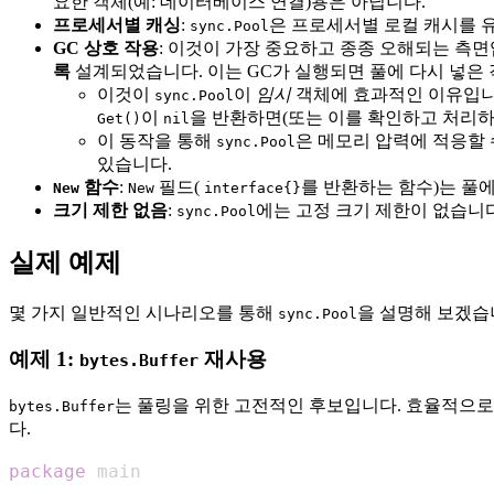
요한 객체(예: 데이터베이스 연결)용은 아닙니다.
프로세서별 캐싱
:
은 프로세서별 로컬 캐시를 
sync.Pool
GC 상호 작용
: 이것이 가장 중요하고 종종 오해되는 측
록
설계되었습니다. 이는 GC가 실행되면 풀에 다시 넣은
이것이
이
임시
객체에 효과적인 이유입니
sync.Pool
이
을 반환하면(또는 이를 확인하고 처리하
Get()
nil
이 동작을 통해
은 메모리 압력에 적응할 
sync.Pool
있습니다.
함수
:
필드(
를 반환하는 함수)는 풀
New
New
interface{}
크기 제한 없음
:
에는 고정 크기 제한이 없습니다
sync.Pool
실제 예제
몇 가지 일반적인 시나리오를 통해
을 설명해 보겠습
sync.Pool
예제 1:
재사용
bytes.Buffer
는 풀링을 위한 고전적인 후보입니다. 효율적으로
bytes.Buffer
다.
package