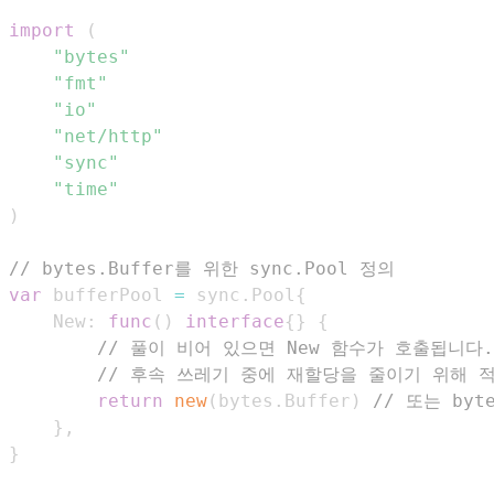
import
(
"bytes"
"fmt"
"io"
"net/http"
"sync"
"time"
)
// bytes.Buffer를 위한 sync.Pool 정의
var
 bufferPool 
=
 sync
.
Pool
{
	New
:
func
(
)
interface
{
}
{
// 풀이 비어 있으면 New 함수가 호출됩니다.
// 후속 쓰레기 중에 재할당을 줄이기 위해 적당
return
new
(
bytes
.
Buffer
)
// 또는 byte
}
,
}