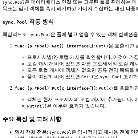
은 데이터베이스 연결 또는 고루틴 풀을 관리하는 데
sync.Pool
목표는 임시 객체를 즉시 폐기하고 가비지 수집하는 대신 나중에
작동 방식
sync.Pool
핵심적으로
은 풀에
넣고
얻을 수 있는 객체 컬렉션을
sync.Pool
:
을 호출하면 
func (p *Pool) Get() interface{}
Get()
프로세서별(P) 로컬 캐시를 확인합니다. 이것이 가
로컬 캐시가 비어 있으면 다른 프로세서의 로컬 캐
모든 로컬 캐시에 객체가 없으면 공유 전역 목록을 
풀이 여전히 비어 있으면
은
초기화
Get()
sync.Pool
:
를 호출하
func (p *Pool) Put(x interface{})
Put(x)
객체는 현재 프로세서의 로컬 캐시에 추가됩니다. 
은 아무런 효과가 없습니다.
Put(nil)
주요 특징 및 고려 사항
임시 객체 전용
:
은 임시적이고 재사용 전에 안
sync.Pool