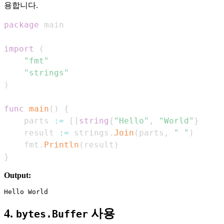
용합니다.
package
import
(
"fmt"
"strings"
)
func
main
(
)
{
    parts 
:=
[
]
string
{
"Hello"
,
"World"
}
    result 
:=
 strings
.
Join
(
parts
,
" "
)
    fmt
.
Println
(
result
)
}
Output:
4.
사용
bytes.Buffer