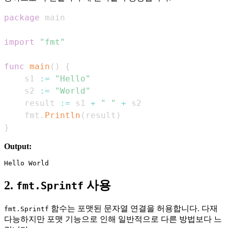
package
import
"fmt"
func
main
(
)
{
    s1 
:=
"Hello"
    s2 
:=
"World"
    result 
:=
 s1 
+
" "
+
    fmt
.
Println
(
result
)
}
Output:
2.
사용
fmt.Sprintf
함수는 포맷된 문자열 연결을 허용합니다. 다재
fmt.Sprintf
다능하지만 포맷 기능으로 인해 일반적으로 다른 방법보다 느