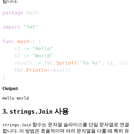
립니다.
package
import
"fmt"
func
main
(
)
{
    s1 
:=
"Hello"
    s2 
:=
"World"
    result 
:=
 fmt
.
Sprintf
(
"%s %s"
,
 s1
,
 s2
)
    fmt
.
Println
(
result
)
}
Output:
3.
사용
strings.Join
함수는 문자열 슬라이스를 단일 문자열로 연결
strings.Join
합니다. 이 방법은 효율적이며 여러 문자열을 다룰 때 특히 유