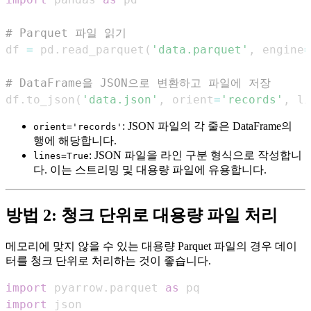
# Parquet 파일 읽기
df 
=
 pd
.
read_parquet
(
'data.parquet'
,
 engine
=
# DataFrame을 JSON으로 변환하고 파일에 저장
df
.
to_json
(
'data.json'
,
 orient
=
'records'
,
 li
: JSON 파일의 각 줄은 DataFrame의
orient='records'
행에 해당합니다.
: JSON 파일을 라인 구분 형식으로 작성합니
lines=True
다. 이는 스트리밍 및 대용량 파일에 유용합니다.
방법 2: 청크 단위로 대용량 파일 처리
메모리에 맞지 않을 수 있는 대용량 Parquet 파일의 경우 데이
터를 청크 단위로 처리하는 것이 좋습니다.
import
 pyarrow
.
parquet 
as
import