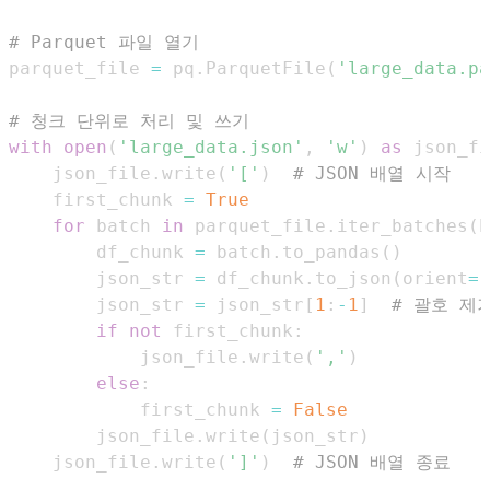
# Parquet 파일 열기
parquet_file 
=
 pq
.
ParquetFile
(
'large_data.pa
# 청크 단위로 처리 및 쓰기
with
open
(
'large_data.json'
,
'w'
)
as
 json_fi
    json_file
.
write
(
'['
)
# JSON 배열 시작
    first_chunk 
=
True
for
 batch 
in
 parquet_file
.
iter_batches
(
b
        df_chunk 
=
 batch
.
to_pandas
(
)
        json_str 
=
 df_chunk
.
to_json
(
orient
=
'
        json_str 
=
 json_str
[
1
:
-
1
]
# 괄호 제
if
not
 first_chunk
:
            json_file
.
write
(
','
)
else
:
            first_chunk 
=
False
        json_file
.
write
(
json_str
)
    json_file
.
write
(
']'
)
# JSON 배열 종료