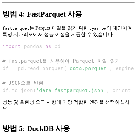
방법 4: FastParquet 사용
는 Parquet 파일을 읽기 위한
의 대안이며
fastparquet
pyarrow
특정 시나리오에서 성능 이점을 제공할 수 있습니다.
import
 pandas 
as
# fastparquet을 사용하여 Parquet 파일 읽기
df 
=
 pd
.
read_parquet
(
'data.parquet'
,
 engine
=
# JSON으로 변환
df
.
to_json
(
'data_fastparquet.json'
,
 orient
=
'
성능 및 호환성 요구 사항에 가장 적합한 엔진을 선택하십시
오.
방법 5: DuckDB 사용