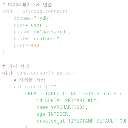
# 데이터베이스에 연결
conn 
=
 psycopg
.
connect
(
    dbname
=
"mydb"
,
    user
=
"user"
,
    password
=
"password"
,
    host
=
"localhost"
,
    port
=
5432
)
# 커서 생성
with
 conn
.
cursor
(
)
as
 cur
:
# 테이블 생성
    cur
.
execute
(