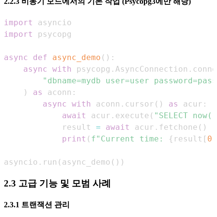
2.2.3 비동기 모드에서의 기본 작업 (Psycopg3에만 해당)
import
import
async
def
async_demo
(
)
:
async
with
 psycopg
.
AsyncConnection
.
conne
"dbname=mydb user=user password=pass
)
as
 aconn
:
async
with
 aconn
.
cursor
(
)
as
 acur
:
await
 acur
.
execute
(
"SELECT now()
            result 
=
await
 acur
.
fetchone
(
)
print
(
f"Current time: 
{
result
[
0
]
asyncio
.
run
(
async_demo
(
)
)
2.3 고급 기능 및 모범 사례
2.3.1 트랜잭션 관리