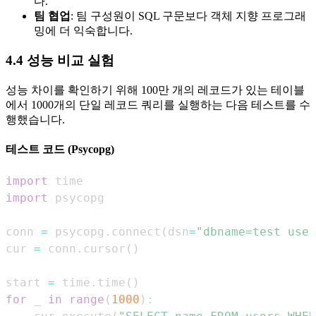
다.
팀 협업
: 팀 구성원이 SQL 구문보다 객체 지향 프로그래
밍에 더 익숙합니다.
4.4 성능 비교 실험
성능 차이를 확인하기 위해 100만 개의 레코드가 있는 테이블
에서 1000개의 단일 레코드 쿼리를 실행하는 다음 테스트를 수
행했습니다.
테스트 코드 (Psycopg)
import
import
conn 
=
 psycopg
.
connect
(
dsn
=
"dbname=test user
cur 
=
 conn
.
cursor
(
)
start 
=
 time
.
time
(
)
for
 _ 
in
range
(
1000
)
: