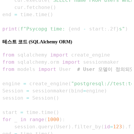
    cur
.
execute
(
"SELECT name FROM users WHER
    cur
.
fetchone
(
)
end 
=
 time
.
time
(
)
print
(
f"Psycopg time: 
{
end 
-
 start
:
.2f
}
s"
)
테스트 코드 (SQLAlchemy ORM)
from
 sqlalchemy 
import
from
 sqlalchemy
.
orm 
import
from
 models 
import
 User  
# User 모델이 정의되
engine 
=
 create_engine
(
"postgresql://test:te
Session 
=
 sessionmaker
(
bind
=
engine
)
session 
=
 Session
(
)
start 
=
 time
.
time
(
)
for
 _ 
in
range
(
1000
)
:
    session
.
query
(
User
)
.
filter_by
(
id
=
123
)
.
fi
end 
=
 time
.
time
(
)