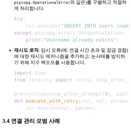
와 같은)를 구별하고 적절하
psycopg.OperationalError
게 처리합니다.
try
:
    cur
.
execute
(
"INSERT INTO users (name
except
 psycopg
.
errors
.
UniqueViolation
:
print
(
"Username already exists"
)
재시도 로직
: 임시 오류(예: 연결 시간 초과 및 잠금 경합)
에 대한 재시도 메커니즘을 추가하고, 눈사태를 방지하
기 위해 지수 백오프를 사용합니다.
import
from
 tenacity 
import
 retry
,
 stop_after_a
@retry
(
stop
=
stop_after_attempt
(
3
)
,
 wait
=
def
execute_with_retry
(
cur
,
 sql
,
 params
)
    cur
.
execute
(
sql
,
 params
)
3.4 연결 관리 모범 사례