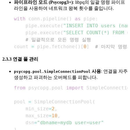
파이프라인 모드 (Psycopg3+)
: libpq의 일괄 명령 파이프
라인을 사용하여 네트워크 왕복 횟수를 줄입니다.
with
 conn
.
pipeline
(
)
as
 pipe
:
    pipe
.
execute
(
"INSERT INTO users (nam
    pipe
.
execute
(
"SELECT COUNT(*) FROM u
# 일괄적으로 모든 명령 실행
count 
=
 pipe
.
fetchone
(
)
[
0
]
# 마지막 명령
2.3.3 연결 풀 관리
사용
: 연결을 자주
psycopg.pool.SimpleConnectionPool
생성하고 파괴하는 오버헤드를 피합니다.
from
 psycopg
.
pool 
import
pool 
=
 SimpleConnectionPool
(
    min_size
=
2
,
    max_size
=
10
,
    dsn
=
"dbname=mydb user=user"
)