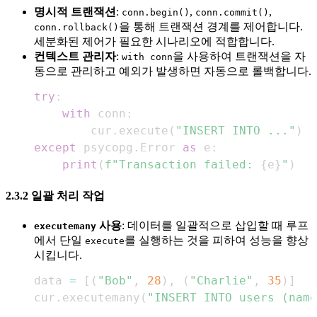
명시적 트랜잭션
:
,
,
conn.begin()
conn.commit()
을 통해 트랜잭션 경계를 제어합니다.
conn.rollback()
세분화된 제어가 필요한 시나리오에 적합합니다.
컨텍스트 관리자
:
을 사용하여 트랜잭션을 자
with conn
동으로 관리하고 예외가 발생하면 자동으로 롤백합니다.
try
:
with
 conn
:
        cur
.
execute
(
"INSERT INTO ..."
)
except
 psycopg
.
Error 
as
 e
:
print
(
f"Transaction failed: 
{
e
}
"
)
2.3.2 일괄 처리 작업
사용
: 데이터를 일괄적으로 삽입할 때 루프
executemany
에서 단일
를 실행하는 것을 피하여 성능을 향상
execute
시킵니다.
data 
=
[
(
"Bob"
,
28
)
,
(
"Charlie"
,
35
)
]
cur
.
executemany
(
"INSERT INTO users (nam