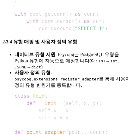
with
 pool
.
getconn
(
)
as
 conn
:
with
 conn
.
cursor
(
)
as
 cur
:
        cur
.
execute
(
"SELECT 1"
)
2.3.4 유형 매핑 및 사용자 정의 유형
네이티브 유형 지원
: Psycopg는 PostgreSQL 유형을
Python 유형에 자동으로 매핑합니다(예:
→
,
INT
int
→
).
JSONB
dict
사용자 정의 유형
:
를 통해 사용자
psycopg.extensions.register_adapter
정의 유형 변환기를 등록합니다.
class
Point
:
def
__init__
(
self
,
 x
,
 y
)
:
        self
.
x 
=
        self
.
y 
=
def
point_adapter
(
point
,
 conn
)
: