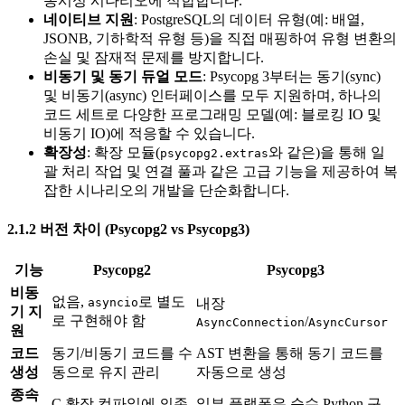
동시성 시나리오에 적합합니다.
네이티브 지원
: PostgreSQL의 데이터 유형(예: 배열,
JSONB, 기하학적 유형 등)을 직접 매핑하여 유형 변환의
손실 및 잠재적 문제를 방지합니다.
비동기 및 동기 듀얼 모드
: Psycopg 3부터는 동기(sync)
및 비동기(async) 인터페이스를 모두 지원하며, 하나의
코드 세트로 다양한 프로그래밍 모델(예: 블로킹 IO 및
비동기 IO)에 적응할 수 있습니다.
확장성
: 확장 모듈(
와 같은)을 통해 일
psycopg2.extras
괄 처리 작업 및 연결 풀과 같은 고급 기능을 제공하여 복
잡한 시나리오의 개발을 단순화합니다.
2.1.2 버전 차이 (Psycopg2 vs Psycopg3)
기능
Psycopg2
Psycopg3
비동
없음,
로 별도
asyncio
내장
기 지
로 구현해야 함
/
AsyncConnection
AsyncCursor
원
코드
동기/비동기 코드를 수
AST 변환을 통해 동기 코드를
생성
동으로 유지 관리
자동으로 생성
종속
C 확장 컴파일에 의존
일부 플랫폼은 순수 Python 구