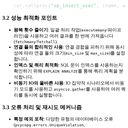
cur
.
callproc
(
"sp_insert_user"
,
(
name
,
 ag
3.2 성능 최적화 포인트
왕복 횟수 줄이기
: 일괄 처리 작업(
/파이프
executemany
라인)을 사용하고 여러 결과를 한 번에 가져옵니다
(
/
).
fetchmany
fetchall
연결 풀의 합리적인 사용
: 연결 경합을 피하기 위해 동시
성에 따라 연결 풀의 크기(
및
)를 설정
min_size
max_size
합니다.
인덱스 및 쿼리 최적화
: SQL 문이 인덱스를 사용하는지
확인하기 위해
를 통해 쿼리 계획을 분
EXPLAIN ANALYZE
석합니다.
비동기 IO의 올바른 사용
: IO 집약적 시나리오에서 비동
기 모드를 사용하고
를 사용하여 여러 쿼
asyncio.gather
리를 동시에 실행합니다.
3.3 오류 처리 및 재시도 메커니즘
특정 예외 포착
: 다양한 유형의 데이터베이스 오류
(
,
psycopg.errors.UniqueViolation