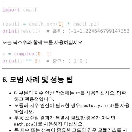
import
result 
=
 cmath
.
exp
(
1j
*
 cmath
.
pi
)
print
(
result
)
# 출력: (-1+1.2246467991473532
또는 복소수와 함께
를 사용하십시오.
**
z 
=
complex
(
0
,
1
)
print
(
z 
**
2
)
# 출력: (-1+0j)
6. 모범 사례 및 성능 팁
대부분의 지수 연산 작업에는
를 사용하십시오. 명확
**
하고 관용적입니다.
모듈러 지수 연산이 필요한 경우
를 사용
pow(x, y, mod)
하십시오.
부동 소수점 결과가 특별히 필요한 경우가 아니면
를 사용하지 마십시오.
math.pow()
큰 지수 또는 성능이 중요한 코드의 경우 모듈러스를 사