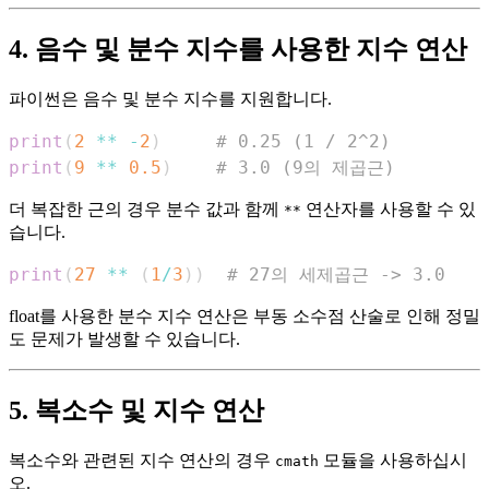
4. 음수 및 분수 지수를 사용한 지수 연산
파이썬은 음수 및 분수 지수를 지원합니다.
print
(
2
**
-
2
)
# 0.25 (1 / 2^2)
print
(
9
**
0.5
)
# 3.0 (9의 제곱근)
더 복잡한 근의 경우 분수 값과 함께
연산자를 사용할 수 있
**
습니다.
print
(
27
**
(
1
/
3
)
)
# 27의 세제곱근 -> 3.0
float를 사용한 분수 지수 연산은 부동 소수점 산술로 인해 정밀
도 문제가 발생할 수 있습니다.
5. 복소수 및 지수 연산
복소수와 관련된 지수 연산의 경우
모듈을 사용하십시
cmath
오.