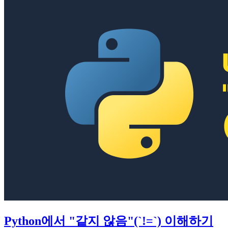
Python에서 "같지 않음"(`!=`) 이해하기