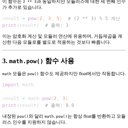
이 함수는
과 동일하지만 모듈러스에 대한 세 번째 인수
2 ** 3
가 추가로 있습니다.
result 
=
pow
(
2
,
3
,
5
)
# (2 ** 3) % 5 계산
print
(
result
)
# 출력: 3
이는 암호화 계산 및 모듈러 연산에 유용하며, 거듭제곱을 계
산한 다음 모듈로를 별도로 적용하는 것보다 빠릅니다.
3.
함수 사용
math.pow()
모듈은
함수도 제공하지만 float에서만 작동합니다.
math
pow()
import
result 
=
 math
.
pow
(
2
,
3
)
print
(
result
)
# 출력: 8.0
내장된
와 달리
는 항상 float를 반환하고 모듈
pow()
math.pow()
러스 인수를 지원하지 않습니다.