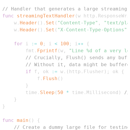
// Handler that generates a large streaming 
func
streamingTextHandler
(
w http
.
ResponseWri
	w
.
Header
(
)
.
Set
(
"Content-Type"
,
"text/pla
	w
.
Header
(
)
.
Set
(
"X-Content-Type-Options"
,
for
 i 
:=
0
;
 i 
<
100
;
 i
++
{
		fmt
.
Fprintf
(
w
,
"Line %d of a very lo
// Crucially, Flush() sends any buff
// Without it, data might be buffere
if
 f
,
 ok 
:=
 w
.
(
http
.
Flusher
)
;
 ok 
{
			f
.
Flush
(
)
}
		time
.
Sleep
(
50
*
 time
.
Millisecond
)
//
}
}
func
main
(
)
{
// Create a dummy large file for testing