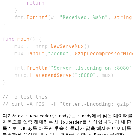
return
}
	fmt
.
Fprintf
(
w
,
"Received: %s\n"
,
string
(
}
func
main
(
)
{
	mux 
:=
 http
.
NewServeMux
(
)
	mux
.
Handle
(
"/echo"
,
GzipDecompressorMidd
	fmt
.
Println
(
"Server listening on :8080"
)
	http
.
ListenAndServe
(
":8080"
,
 mux
)
}
// To test this:
// curl -X POST -H "Content-Encoding: gzip" 
여기서
는
에서 읽은 데이터를
gzip.NewReader(r.Body)
r.Body
자동으로 압축 해제하는 새
를 생성합니다. 이 새 판
io.Reader
독기로
를 바꾸면 후속 핸들러가 압축 해제된 데이터를
r.Body
투명하게 수신합니다. 이는 변환을 위한
구성하는
io.Reader