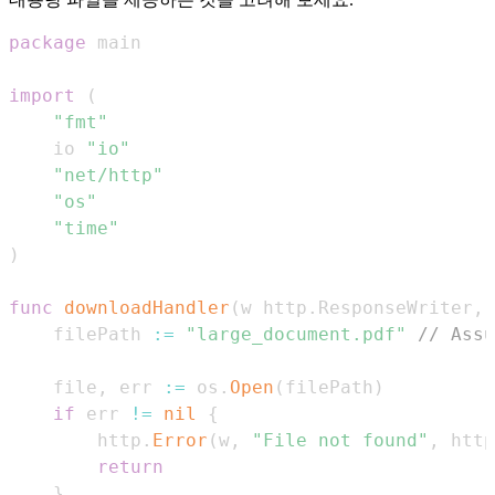
package
import
(
"fmt"
	io 
"io"
"net/http"
"os"
"time"
)
func
downloadHandler
(
w http
.
ResponseWriter
,
 
	filePath 
:=
"large_document.pdf"
// Assu
	file
,
 err 
:=
 os
.
Open
(
filePath
)
if
 err 
!=
nil
{
		http
.
Error
(
w
,
"File not found"
,
 http
return
}