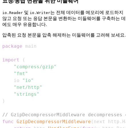
요청/응답 변환을 위한 미들웨어
및
는 전체 데이터를 메모리에 로드하지
io.Reader
io.Writer
않고 요청 또는 응답 본문을 변환하는 미들웨어를 구축하는 데
에도 매우 유용합니다.
압축된 요청 본문을 압축 해제하는 미들웨어를 고려해 보세요.
package
import
(
"compress/gzip"
"fmt"
	io 
"io"
"net/http"
"strings"
)
// GzipDecompressorMiddleware decompresses g
func
GzipDecompressorMiddleware
(
next http
.
Ha