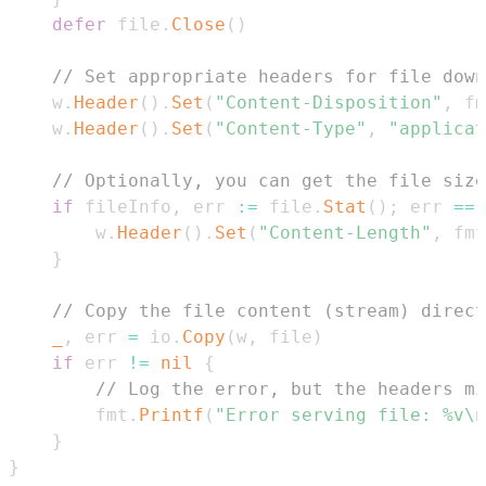
defer
 file
.
Close
(
)
// Set appropriate headers for file down
	w
.
Header
(
)
.
Set
(
"Content-Disposition"
,
 fm
	w
.
Header
(
)
.
Set
(
"Content-Type"
,
"applicat
// Optionally, you can get the file size
if
 fileInfo
,
 err 
:=
 file
.
Stat
(
)
;
 err 
==
		w
.
Header
(
)
.
Set
(
"Content-Length"
,
 fmt
}
// Copy the file content (stream) direct
_
,
 err 
=
 io
.
Copy
(
w
,
 file
)
if
 err 
!=
nil
{
// Log the error, but the headers mi
		fmt
.
Printf
(
"Error serving file: %v\n
}
}