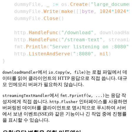
	dummyFile
,
_
:=
 os
.
Create
(
"large_documen
	dummyFile
.
Write
(
make
(
[
]
byte
,
1024
*
1024
*
5
	dummyFile
.
Close
(
)
	http
.
HandleFunc
(
"/download"
,
 downloadHan
	http
.
HandleFunc
(
"/stream-text"
,
 streamin
	fmt
.
Println
(
"Server listening on :8080"
)
	http
.
ListenAndServe
(
":8080"
,
nil
)
}
에서
는 로컬 파일에서 데
downloadHandler
io.Copy(w, file)
이터를 읽어 클라이언트의 HTTP 응답으로 직접 씁니다. 대규
모 인메모리 버퍼가 필요하지 않습니다.
에서
는 응답 작
streamingTextHandler
fmt.Fprintf(w, ...)
성자에게 직접 씁니다.
인터페이스를 사용하면
http.Flusher
버퍼링된 데이터를 클라이언트로 명시적으로 푸시하여 서버
에서 보낸 이벤트(SSE)와 같은 기능이나 긴 작업 중에 진행률
을 표시할 수 있습니다.