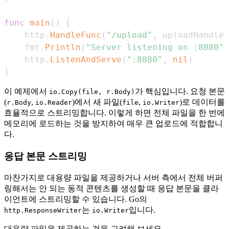
func
main
(
)
{
	http
.
HandleFunc
(
"/upload"
,
 uploadHandler
	fmt
.
Println
(
"Server listening on :8080"
)
	http
.
ListenAndServe
(
":8080"
,
nil
)
}
이 예제에서
가 핵심입니다. 요청 본문
io.Copy(file, r.Body)
(
,
)에서 새 파일(
,
)로 데이터를
r.Body
io.Reader
file
io.Writer
효율적으로 스트리밍합니다. 이렇게 하면 전체 파일을 한 번에
메모리에 로드하는 것을 방지하여 매우 큰 업로드에 적합합니
다.
응답 본문 스트리밍
마찬가지로 대용량 파일을 제공하거나 서버 측에서 전체 버퍼
링해서는 안 되는 동적 콘텐츠를 생성할 때 응답 본문을 클라
이언트에 스트리밍할 수 있습니다. Go의
는
입니다.
http.ResponseWriter
io.Writer
대용량 파일을 제공하는 것을 고려해 보세요.