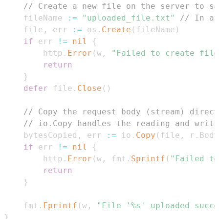
// Create a new file on the server to sa
	fileName 
:=
"uploaded_file.txt"
// In a 
	file
,
 err 
:=
 os
.
Create
(
fileName
)
if
 err 
!=
nil
{
		http
.
Error
(
w
,
"Failed to create file
return
}
defer
 file
.
Close
(
)
// Copy the request body (stream) direct
// io.Copy handles the reading and writi
	bytesCopied
,
 err 
:=
 io
.
Copy
(
file
,
 r
.
Body
if
 err 
!=
nil
{
		http
.
Error
(
w
,
 fmt
.
Sprintf
(
"Failed to
return
}
	fmt
.
Fprintf
(
w
,
"File '%s' uploaded succe
}