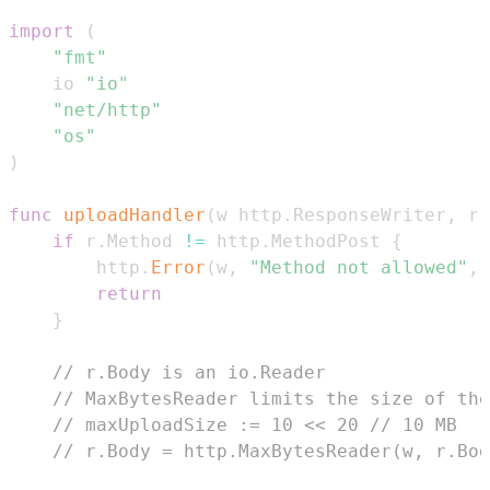
import
(
"fmt"
	io 
"io"
"net/http"
"os"
)
func
uploadHandler
(
w http
.
ResponseWriter
,
 r 
if
 r
.
Method 
!=
 http
.
MethodPost 
{
		http
.
Error
(
w
,
"Method not allowed"
,
 
return
}
// r.Body is an io.Reader
// MaxBytesReader limits the size of the
// maxUploadSize := 10 << 20 // 10 MB
// r.Body = http.MaxBytesReader(w, r.Bod