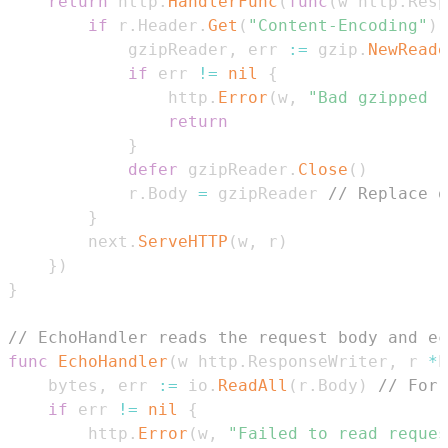
return
 http
.
HandlerFunc
(
func
(
w http
.
Resp
if
 r
.
Header
.
Get
(
"Content-Encoding"
)
			gzipReader
,
 err 
:=
 gzip
.
NewReade
if
 err 
!=
nil
{
				http
.
Error
(
w
,
"Bad gzipped r
return
}
defer
 gzipReader
.
Close
(
)
			r
.
Body 
=
 gzipReader 
// Replace o
}
		next
.
ServeHTTP
(
w
,
 r
)
}
)
}
// EchoHandler reads the request body and ec
func
EchoHandler
(
w http
.
ResponseWriter
,
 r 
*
h
	bytes
,
 err 
:=
 io
.
ReadAll
(
r
.
Body
)
// For 
if
 err 
!=
nil
{
		http
.
Error
(
w
,
"Failed to read reques