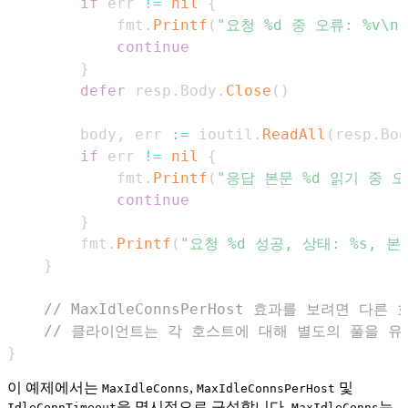
if
 err 
!=
nil
{
			fmt
.
Printf
(
"요청 %d 중 오류: %v\n"
continue
}
defer
 resp
.
Body
.
Close
(
)
		body
,
 err 
:=
 ioutil
.
ReadAll
(
resp
.
Bod
if
 err 
!=
nil
{
			fmt
.
Printf
(
"응답 본문 %d 읽기 중 오류
continue
}
		fmt
.
Printf
(
"요청 %d 성공, 상태: %s, 본
}
// MaxIdleConnsPerHost 효과를 보려면 
// 클라이언트는 각 호스트에 대해 별도의 풀을 유
}
이 예제에서는
,
및
MaxIdleConns
MaxIdleConnsPerHost
을 명시적으로 구성합니다.
는
IdleConnTimeout
MaxIdleConns