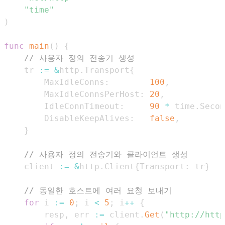
"time"
)
func
main
(
)
{
// 사용자 정의 전송기 생성
	tr 
:=
&
http
.
Transport
{
		MaxIdleConns
:
100
,
		MaxIdleConnsPerHost
:
20
,
		IdleConnTimeout
:
90
*
 time
.
Secon
		DisableKeepAlives
:
false
,
}
// 사용자 정의 전송기와 클라이언트 생성
	client 
:=
&
http
.
Client
{
Transport
:
 tr
}
// 동일한 호스트에 여러 요청 보내기
for
 i 
:=
0
;
 i 
<
5
;
 i
++
{
		resp
,
 err 
:=
 client
.
Get
(
"http://http