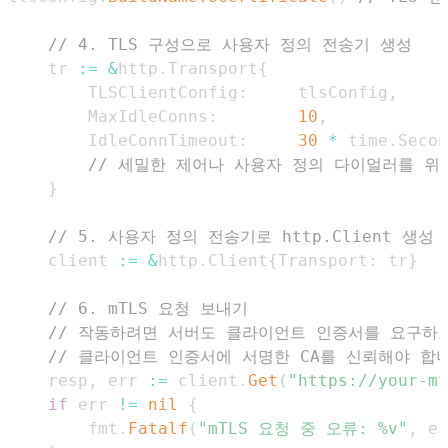
// 4. TLS 구성으로 사용자 정의 전송기 생성
	tr 
:=
&
http
.
Transport
{
		TLSClientConfig
:
     tlsConfig
,
		MaxIdleConns
:
10
,
		IdleConnTimeout
:
30
*
 time
.
Secon
// 세밀한 제어나 사용자 정의 다이얼러를 위해 
}
// 5. 사용자 정의 전송기로 http.Client 생성
	client 
:=
&
http
.
Client
{
Transport
:
 tr
}
// 6. mTLS 요청 보내기
// 작동하려면 서버도 클라이언트 인증서를 요구하
// 클라이언트 인증서에 서명한 CA를 신뢰해야 합
	resp
,
 err 
:=
 client
.
Get
(
"https://your-mt
if
 err 
!=
nil
{
		fmt
.
Fatalf
(
"mTLS 요청 중 오류: %v"
,
 er