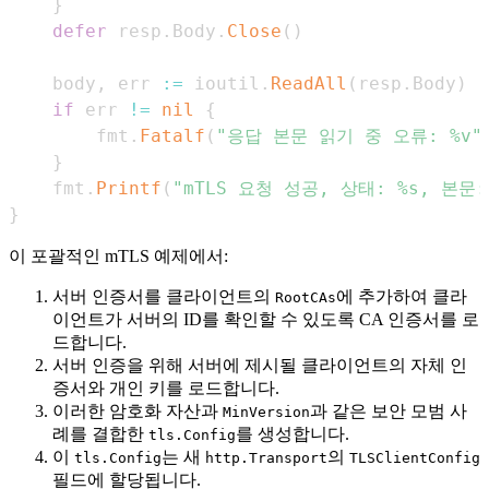
}
defer
 resp
.
Body
.
Close
(
)
	body
,
 err 
:=
 ioutil
.
ReadAll
(
resp
.
Body
)
if
 err 
!=
nil
{
		fmt
.
Fatalf
(
"응답 본문 읽기 중 오류: %v"
}
	fmt
.
Printf
(
"mTLS 요청 성공, 상태: %s, 본문: 
}
이 포괄적인 mTLS 예제에서:
서버 인증서를 클라이언트의
에 추가하여 클라
RootCAs
이언트가 서버의 ID를 확인할 수 있도록 CA 인증서를 로
드합니다.
서버 인증을 위해 서버에 제시될 클라이언트의 자체 인
증서와 개인 키를 로드합니다.
이러한 암호화 자산과
과 같은 보안 모범 사
MinVersion
례를 결합한
를 생성합니다.
tls.Config
이
는 새
의
tls.Config
http.Transport
TLSClientConfig
필드에 할당됩니다.