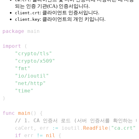
되는 인증 기관(CA) 인증서입니다.
: 클라이언트 인증서입니다.
client.crt
: 클라이언트의 개인 키입니다.
client.key
package
import
(
"crypto/tls"
"crypto/x509"
"fmt"
"io/ioutil"
"net/http"
"time"
)
func
main
(
)
{
// 1. CA 인증서 로드 (서버 인증서를 확인하는 
	caCert
,
 err 
:=
 ioutil
.
ReadFile
(
"ca.crt"
)
if
 err 
!=
nil
{