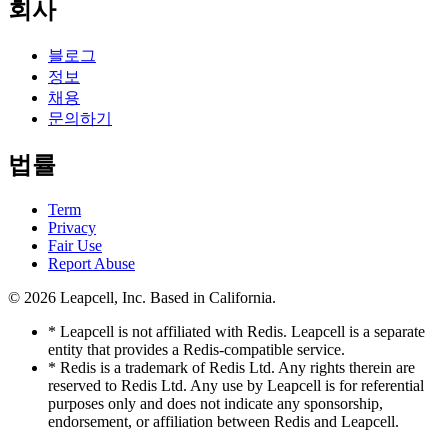
회사
블로그
정보
채용
문의하기
법률
Term
Privacy
Fair Use
Report Abuse
© 2026
Leapcell, Inc.
Based in California.
* Leapcell is not affiliated with Redis. Leapcell is a separate
entity that provides a Redis-compatible service.
* Redis is a trademark of Redis Ltd. Any rights therein are
reserved to Redis Ltd. Any use by Leapcell is for referential
purposes only and does not indicate any sponsorship,
endorsement, or affiliation between Redis and Leapcell.