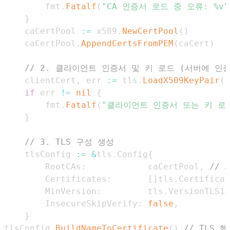
		fmt
.
Fatalf
(
"CA 인증서 로드 중 오류: %v"
}
	caCertPool 
:=
 x509
.
NewCertPool
(
)
	caCertPool
.
AppendCertsFromPEM
(
caCert
)
// 2. 클라이언트 인증서 및 키 로드 (서버에 인
	clientCert
,
 err 
:=
 tls
.
LoadX509KeyPair
(
"
if
 err 
!=
nil
{
		fmt
.
Fatalf
(
"클라이언트 인증서 또는 키 로드
}
// 3. TLS 구성 생성
	tlsConfig 
:=
&
tls
.
Config
{
		RootCAs
:
            caCertPool
,
//
		Certificates
:
[
]
tls
.
Certificat
		MinVersion
:
         tls
.
VersionTLS12
		InsecureSkipVerify
:
false
,
}
tlsConfig
.
BuildNameToCertificate
(
)
// TLS