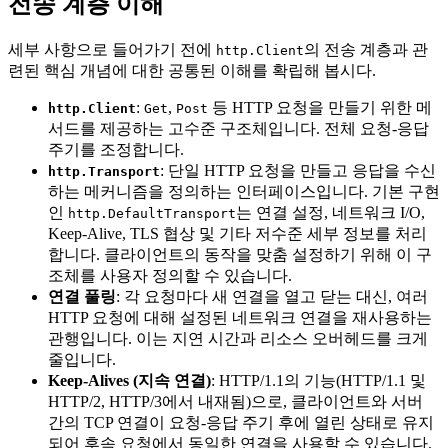
전송 계층 이해
세부 사항으로 들어가기 전에
의 전송 계층과 관
http.Client
련된 핵심 개념에 대한 공통된 이해를 확립해 봅시다.
:
,
등 HTTP 요청을 만들기 위한 메
http.Client
Get
Post
서드를 제공하는 고수준 구조체입니다. 전체 요청-응답
주기를 조정합니다.
: 단일 HTTP 요청을 만들고 응답을 수신
http.Transport
하는 메커니즘을 정의하는 인터페이스입니다. 기본 구현
인
는 연결 설정, 네트워크 I/O,
http.DefaultTransport
Keep-Alive, TLS 협상 및 기타 저수준 세부 정보를 처리
합니다. 클라이언트의 동작을 맞춤 설정하기 위해 이 구
조체를 사용자 정의할 수 있습니다.
연결 풀링
: 각 요청마다 새 연결을 열고 닫는 대신, 여러
HTTP 요청에 대해 설정된 네트워크 연결을 재사용하는
관행입니다. 이는 지연 시간과 리소스 오버헤드를 크게
줄입니다.
Keep-Alives (지속 연결)
: HTTP/1.1의 기능(HTTP/1.1 및
HTTP/2, HTTP/3에서 내재됨)으로, 클라이언트와 서버
간의 TCP 연결이 요청-응답 주기 후에 열린 상태로 유지
되어 후속 요청에서 동일한 연결을 사용할 수 있습니다.